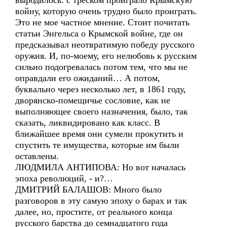
выродилось: с треском проиграло Крымскую
войну, которую очень трудно было проиграть.
Это не мое частное мнение. Стоит почитать
статьи Энгельса о Крымской войне, где он
предсказывал неотвратимую победу русского
оружия. И, по-моему, его нелюбовь к русским
сильно подогревалась потом тем, что мы не
оправдали его ожиданий… А потом,
буквально через несколько лет, в 1861 году,
дворянско-помещичье сословие, как не
выполняющее своего назначения, было, так
сказать, ликвидировано как класс. В
ближайшее время они сумели прокутить и
спустить те имущества, которые им были
оставлены.
ЛЮДМИЛА АНТИПОВА: Но вот началась
эпоха революций, - и?…
ДМИТРИЙ БАЛАШОВ: Много было
разговоров в эту самую эпоху о барах и так
далее, но, простите, от реального конца
русского барства до семнадцатого года