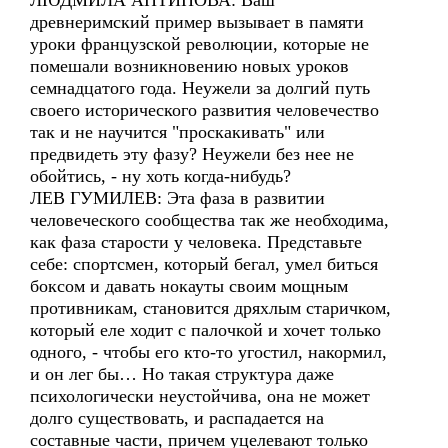
ЛЮДМИЛА АНТИПОВА: Ваш
древнеримский пример вызывает в памяти
уроки французской революции, которые не
помешали возникновению новых уроков
семнадцатого года. Неужели за долгий путь
своего исторического развития человечество
так и не научится "проскакивать" или
предвидеть эту фазу? Неужели без нее не
обойтись, - ну хоть когда-нибудь?
ЛЕВ ГУМИЛЕВ: Эта фаза в развитии
человеческого сообщества так же необходима,
как фаза старости у человека. Представьте
себе: спортсмен, который бегал, умел биться
боксом и давать нокауты своим мощным
противникам, становится дряхлым старичком,
который еле ходит с палочкой и хочет только
одного, - чтобы его кто-то угостил, накормил,
и он лег бы… Но такая структура даже
психологически неустойчива, она не может
долго существовать, и распадается на
составные части, причем уцелевают только