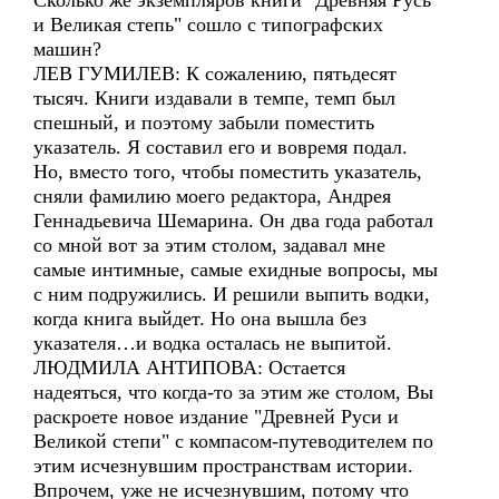
Сколько же экземпляров книги "Древняя Русь
и Великая степь" сошло с типографских
машин?
ЛЕВ ГУМИЛЕВ: К сожалению, пятьдесят
тысяч. Книги издавали в темпе, темп был
спешный, и поэтому забыли поместить
указатель. Я составил его и вовремя подал.
Но, вместо того, чтобы поместить указатель,
сняли фамилию моего редактора, Андрея
Геннадьевича Шемарина. Он два года работал
со мной вот за этим столом, задавал мне
самые интимные, самые ехидные вопросы, мы
с ним подружились. И решили выпить водки,
когда книга выйдет. Но она вышла без
указателя…и водка осталась не выпитой.
ЛЮДМИЛА АНТИПОВА: Остается
надеяться, что когда-то за этим же столом, Вы
раскроете новое издание "Древней Руси и
Великой степи" с компасом-путеводителем по
этим исчезнувшим пространствам истории.
Впрочем, уже не исчезнувшим, потому что