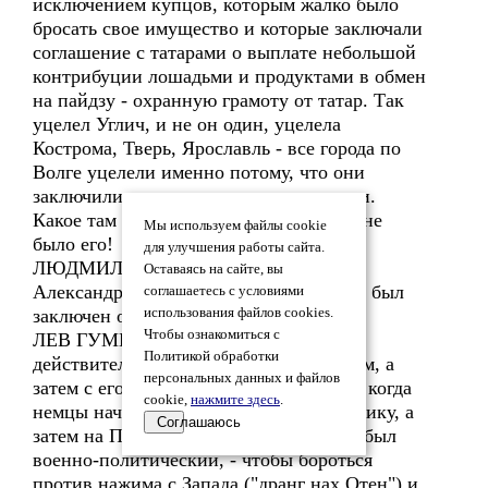
исключением купцов, которым жалко было
бросать свое имущество и которые заключали
соглашение с татарами о выплате небольшой
контрибуции лошадьми и продуктами в обмен
на пайдзу - охранную грамоту от татар. Так
уцелел Углич, и не он один, уцелела
Кострома, Тверь, Ярославль - все города по
Волге уцелели именно потому, что они
заключили мир с татарами и монголами.
Какое там завоевание! Какое там иго - не
Мы используем файлы cookie
было его!
для улучшения работы сайта.
ЛЮДМИЛА АНТИПОВА: Но союз
Оставаясь на сайте, вы
Александра Невского с Батыем вряд ли был
соглашаетесь с условиями
заключен от хорошей жизни…
использования файлов cookies.
Чтобы ознакомиться с
ЛЕВ ГУМИЛЕВ: Александр Невский,
Политикой обработки
действительно, заключил союз с Батыем, а
персональных данных и файлов
затем с его братом Берке, только тогда, когда
cookie,
нажмите здесь
.
немцы начали наступление на Прибалтику, а
Соглашаюсь
затем на Псков и Новгород. Союз этот был
военно-политический, - чтобы бороться
против нажима с Запада ("дранг нах Отен") и