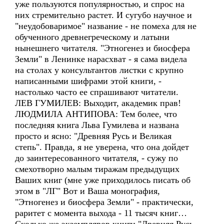
уже пользуются популярностью, и спрос на
них стремительно растет. И сугубо научное и
"неудобоваримое" название - не помеха для не
обученного древнегреческому и латыни
нынешнего читателя. "Этногенез и биосфера
Земли" в Ленинке нарасхват - я сама видела
на столах у консультантов листки с крупно
написанными шифрами этой книги, -
настолько часто ее спрашивают читатели.
ЛЕВ ГУМИЛЕВ: Выходит, академик прав!
ЛЮДМИЛА АНТИПОВА: Тем более, что
последняя книга Льва Гумилева и названа
просто и ясно: "Древняя Русь и Великая
степь". Правда, я не уверена, что она дойдет
до заинтересованного читателя, - сужу по
смехотворно малым тиражам предыдущих
Ваших книг (мне уже приходилось писать об
этом в "ЛГ" Вот и Ваша монография,
"Этногенез и биосфера Земли" - практически,
раритет с момента выхода - 11 тысяч книг…