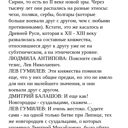
Сирии, то есть во II веке новой эры. Через
тысячу лет они распались на разные этносы:
чехи, поляки, сербы, болгары (которые
больше воевали друг с другом, чем с любыми
противниками). Кстати, это же касалось и
Древней Руси, которая к XII - XIII веку
развалилась на составные княжества,
относившиеся друг к другу уже не на
субэтническом, а на этническом уровне.
ЛЮДМИЛА АНТИПОВА: Поясните свой
тезис, Лев Николаевич.
ЛЕВ ГУМИЛЕВ: Эти княжества помнили
еще, что у них общие предки, но это не имело
для них ни малейшего значения, и они
воевали друг с другом.
ДМИТРИЙ БАЛАШОВ: И еще как!
Новгородцы - суздальцами, скажем…
ЛЕВ ГУМИЛЕВ: И очень жестоко. Судите
сами - на одной только битве при Липице, тех
же новгородцев с суздальцами, о которых
упомянул Дмитрий Михайлович, было убито