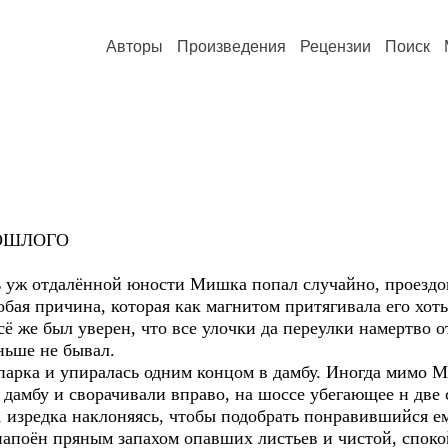
Авторы
Произведения
Рецензии
Поиск
РОШЛОГО
ль уж отдалённой юности Мишка попал случайно, проездо
обая причина, которая как магнитом притягивала его хот
сё же был уверен, что все улочки да переулки намертво о
аньше не бывал.
 парка и упиралась одним концом в дамбу. Иногда мимо
 дамбу и сворачивали вправо, на шоссе убегающее н две
 изредка наклоняясь, чтобы подобрать понравившийся ем
напоён пряным запахом опавших листьев и чистой, споко