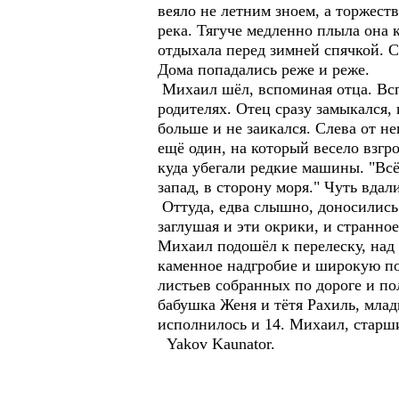
веяло не летним зноем, а торжест
река. Тягуче медленно плыла она 
отдыхала перед зимней спячкой. 
Дома попадались реже и реже.
Михаил шёл, вспоминая отца. Всп
родителях. Отец сразу замыкался,
больше и не заикался. Слева от н
ещё один, на который весело взгр
куда убегали редкие машины. "Всё
запад, в сторону моря." Чуть вдал
Оттуда, едва слышно, доносились 
заглушая и эти окрики, и странно
Михаил подошёл к перелеску, над
каменное надгробие и широкую по
листьев собранных по дороге и пол
бабушка Женя и тётя Рахиль, млад
исполнилось и 14. Михаил, старши
Yakov Kaunator.