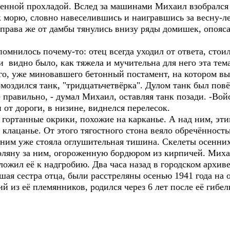
венной прохладой. Вслед за машинами Михаил взобрался 
к морю, словно навеселившись и наигравшись за весну-ле
Справа же от дамбы тянулись внизу ряды домишек, опоя
омнилось почему-то: отец всегда уходил от ответа, сто
 и видно было, как тяжела и мучительна для него эта т
его, уже миновавшего бетонный постамент, на котором вы
омоздился танк, "тридцатьчетвёрка". Дулом танк был повё
 правильно, - думал Михаил, оставляя танк позади. -Вой
и от дороги, в низине, виднелся перелесок.
гортанные окрики, похожие на карканье. А над ним, эти
е клацанье. От этого тягостного стона веяло обречённост
 ним уже стояла оглушительная тишина. Скелеты осенни
ляну за ним, огороженную бордюром из кирпичей. Миха
ожил её к надгробию. Два часа назад в городском архиве 
шая сестра отца, были расстреляны осенью 1941 года на 
й из её племянников, родился через 6 лет после её гибел