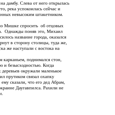
на дамбу. Слева от него открылась
то, река успокоилась сейчас и
санных невысоким штакетником.
ило Мишке спросить об отцовых
ема. Однажды поняв это, Михаил
силось название города, оказался
рнут в сторону столицы, туда же,
ска же наступали с востока на
м карканьем, поднимался стон,
ью и безысxодностью. Когда
х деревьев окружали маленькое
ил прутиком связал охапку
ему сказали, что его дед Абрам,
окраине Даугавпилса. Рахили не
и.