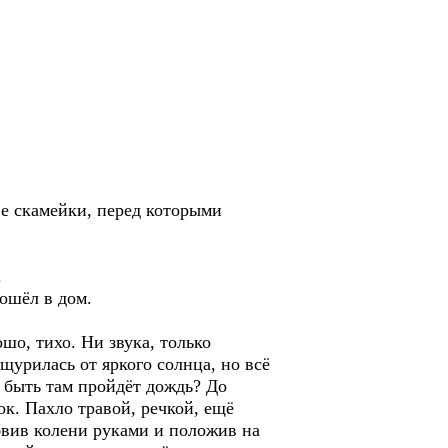
ве скамейки, перед которыми
.
пошёл в дом.
шо, тихо. Ни звука, только
ищурилась от яркого солнца, но всё
т быть там пройдёт дождь? До
к. Пахло травой, речкой, ещё
бвив колени руками и положив на