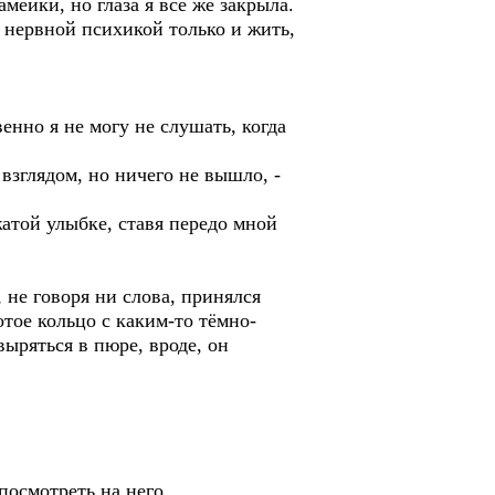
мейки, но глаза я всё же закрыла.
о нервной психикой только и жить,
венно я не могу не слушать, когда
 взглядом, но ничего не вышло, -
жатой улыбке, ставя передо мной
 не говоря ни слова, принялся
отое кольцо с каким-то тёмно-
выряться в пюре, вроде, он
 посмотреть на него.