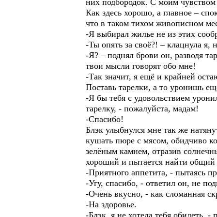
них подбородок. С моим чувством р
Как здесь хорошо, а главное – сп
что в таком тихом живописном мес
-Я выбирал жилье не из этих сооб
-Ты опять за своё?! – клацнула я,
-Я? – поднял брови он, разводя та
твои мысли говорят обо мне!
-Так значит, я ещё и крайней оста
Поставь тарелки, а то уронишь ещ
-Я бы тебя с удовольствием урони
тарелку, - пожалуйста, мадам!
-Спасибо!
Блэк улыбнулся мне так же натяну
кушать пюре с мясом, обидчиво ко
зелёным камнем, отразив солнечны
хороший и пытается найти общий 
-Приятного аппетита, - пытаясь п
-Угу, спасибо, - ответил он, не под
-Очень вкусно, - как сломанная ск
-На здоровье.
-Блэк, я не хотела тебя обидеть, -