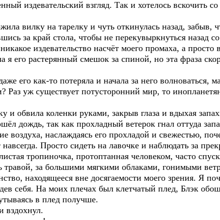
енный издевательский взгляд. Так и хотелось вскочить со 
ожила вилку на тарелку и чуть откинулась назад, забыв, 
вшись за край стола, чтобы не перекувыркнуться назад со
никакое издевательство насчёт моего промаха, а просто в
 я его растерянный смешок за спиной, но эта фраза скоре
даже его как-то потеряла и начала за него волноваться, м
? Раз уж существует потусторонний мир, то инопланетян
ку и обвила коленки руками, закрыв глаза и вдыхая запа
ошёл дождь, так как прохладный ветерок гнал оттуда запа
ие воздуха, наслаждаясь его прохладой и свежестью, поче
т навсегда. Просто сидеть на лавочке и наблюдать за пре
илистая тропиночка, протоптанная человеком, часто спу
 травой, за большими мягкими облаками, гонимыми ветро
ство, находящееся вне досягаемости моего зрения. Я поч
ядев себя. На моих плечах был клетчатый плед, Блэк обо
кутываясь в плед получше.
 и вздохнул.