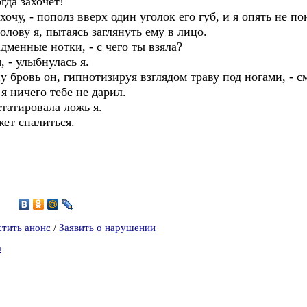
гда захочет!
хочу, - пополз вверх один уголок его губ, и я опять не п
олову я, пытаясь заглянуть ему в лицо.
дменные нотки, - с чего ты взяла?
 - улыбнулась я.
у бровь он, гипнотизируя взглядом траву под ногами, - 
я ничего тебе не дарил.
статировала ложь я.
ет спалиться.
1
стить анонс
/
Заявить о нарушении
а