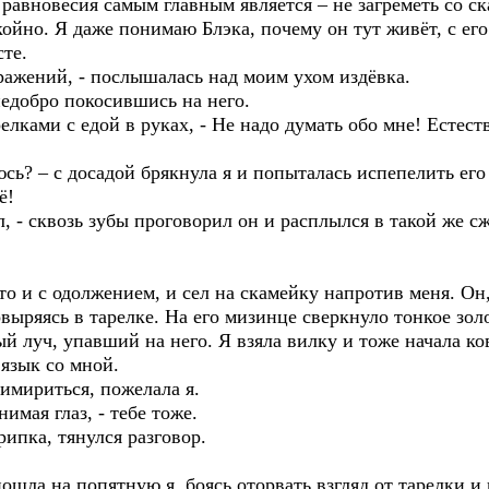
авновесия самым главным является – не загреметь со ска
окойно. Я даже понимаю Блэка, почему он тут живёт, с ег
те.
ражений, - послышалась над моим ухом издёвка.
 недобро покосившись на него.
релками с едой в руках, - Не надо думать обо мне! Естест
юсь? – с досадой брякнула я и попыталась испепелить его
ё!
л, - сквозь зубы проговорил он и расплылся в такой же с
то и с одолжением, и сел на скамейку напротив меня. Он,
выряясь в тарелке. На его мизинце сверкнуло тонкое зол
й луч, упавший на него. Я взяла вилку и тоже начала ко
язык со мной.
римириться, пожелала я.
нимая глаз, - тебе тоже.
рипка, тянулся разговор.
 пошла на попятную я, боясь оторвать взгляд от тарелки и