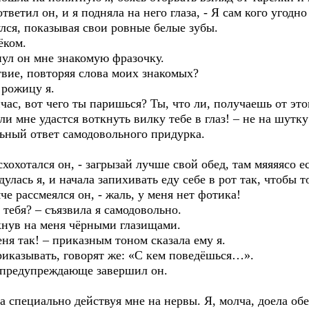
тветил он, и я подняла на него глаза, - Я сам кого угодно
лся, показывая свои ровные белые зубы.
ёком.
нул он мне знакомую фразочку.
твие, повторяя слова моих знакомых?
 рожицу я.
час, вот чего ты паришься? Ты, что ли, получаешь от это
ли мне удастся воткнуть вилку тебе в глаз! – не на шутку
льный ответ самодовольного придурка.
хохотался он, - загрызай лучше свой обед, там мяяяясо ес
адулась я, и начала запихивать еду себе в рот так, чтобы т
че рассмеялся он, - жаль, у меня нет фотика!
 тебя? – съязвила я самодовольно.
ркнув на меня чёрными глазищами.
ня так! – приказным тоном сказала ему я.
приказывать, говорят же: «С кем поведёшься…».
 предупреждающе завершил он.
а специально действуя мне на нервы. Я, молча, доела обед