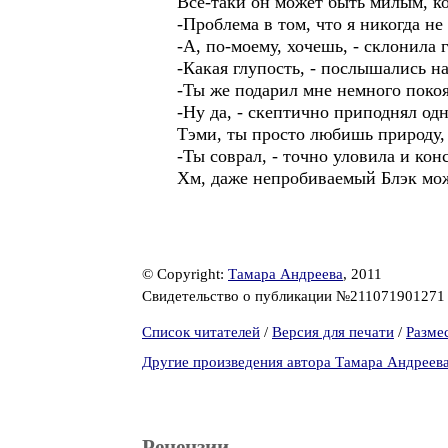
Всё-таки он может быть милым, ко
-Проблема в том, что я никогда не 
-А, по-моему, хочешь, - склонила г
-Какая глупость, - послышались на
-Ты же подарил мне немного покоя,
-Ну да, - скептично приподнял одн
Тэми, ты просто любишь природу, 
-Ты соврал, - точно уловила и кон
Хм, даже непробиваемый Блэк мож
© Copyright:
Тамара Андреева
, 2011
Свидетельство о публикации №21107190127
Список читателей
/
Версия для печати
/
Разме
Другие произведения автора Тамара Андреев
Рецензии