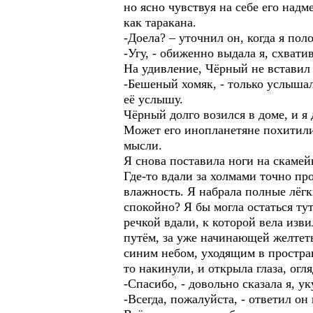
но ясно чувствуя на себе его надм
как таракана.
-Доела? – уточнил он, когда я пол
-Угу, - обиженно выдала я, схвати
На удивление, Чёрный не вставил 
-Бешеный хомяк, - только услышала
её услышу.
Чёрный долго возился в доме, и я 
Может его инопланетяне похитили
мысли.
Я снова поставила ноги на скамей
Где-то вдали за холмами точно пр
влажность. Я набрала полные лёгк
спокойно? Я бы могла остаться ту
речкой вдали, к которой вела изв
путём, за уже начинающей желтеть
синим небом, уходящим в простран
то накинули, и открыла глаза, огл
-Спасибо, - довольно сказала я, у
-Всегда, пожалуйста, - ответил он