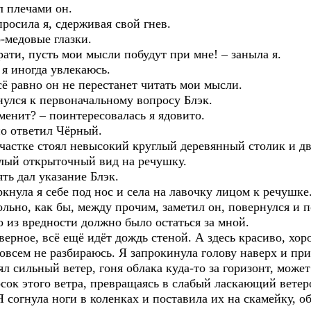
л плечами он.
росила я, сдерживая свой гнев.
-медовые глазки.
рати, пусть мои мысли побудут при мне! – заныла я.
 я иногда увлекаюсь.
всё равно он не перестанет читать мои мысли.
рнулся к первоначальному вопросу Блэк.
зменит? – поинтересовалась я ядовито.
но ответил Чёрный.
участке стоял невысокий круглый деревянный столик и д
лый открыточный вид на речушку.
ять дал указание Блэк.
кнула я себе под нос и села на лавочку лицом к речушке
ольно, как бы, между прочим, заметил он, повернулся и 
о из вредности должно было остаться за мной.
ерное, всё ещё идёт дождь стеной. А здесь красиво, хоро
совсем не разбираюсь. Я запрокинула голову наверх и пр
ял сильный ветер, гоня облака куда-то за горизонт, може
сок этого ветра, превращаясь в слабый ласкающий ветеро
согнула ноги в коленках и поставила их на скамейку, о