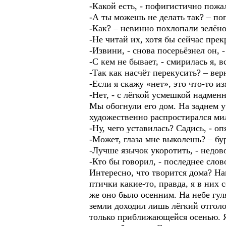
-Какой есть, - пофигистично пожа
-А ты можешь не делать так? – поп
-Как? – невинно похлопали зелёно
-Не читай их, хотя бы сейчас прек
-Извини, - снова посерьёзнел он, -
-С кем не бывает, - смирилась я, 
-Так как насчёт перекусить? – ве
-Если я скажу «нет», это что-то и
-Нет, - с лёгкой усмешкой надмен
Мы обогнули его дом. На заднем 
художественно распростирался ми
-Ну, чего уставилась? Садись, - оп
-Может, глаза мне выколешь? – бур
-Лучше язычок укоротить, - недов
-Кто бы говорил, - последнее слов
Интересно, что творится дома? Нав
птички какие-то, правда, я в них 
же оно было осенним. На небе гул
земли доходил лишь лёгкий отголо
только приближающейся осенью. Я 