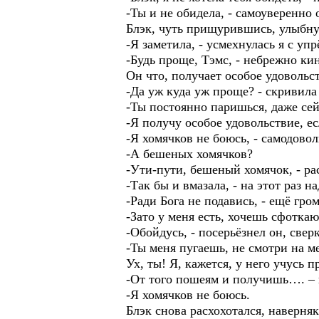
-Ты и не обидела, - самоуверенно о
Блэк, чуть прищурившись, улыбну
-Я заметила, - усмехнулась я с упр
-Будь проще, Тэмс, - небрежно ки
Он что, получает особое удовольс
-Да уж куда уж проще? - скривила
-Ты постоянно паришься, даже сей
-Я получу особое удовольствие, ес
-Я хомячков не боюсь, - самодово
-А бешеных хомячков?
-Ути-пути, бешеный хомячок, - рас
-Так бы и вмазала, - на этот раз н
-Ради Бога не подавись, - ещё гром
-Зато у меня есть, хочешь сфоткаю
-Обойдусь, - посерьёзнел он, све
-Ты меня пугаешь, не смотри на ме
Ух, ты! Я, кажется, у него учусь 
-От того пошеям и получишь…. –
-Я хомячков не боюсь.
Блэк снова расхохотался, наверняк