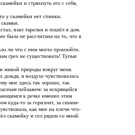
скамейки и стряхнуть его с себя,
что у скамейки нет спинки.
 скамьи.
стал, взял тарелки и пошёл в дом.
е была не рассчитана на то, что я
ало ли что с ним могло произойти.
ам грех не существовать! Тупые
хи живой природы вокруг меня.
х дождя, в воздухе чувствовалась
му мне здесь так хорошо, так
красным пейзажем: за искрящейся
скающимся к речке именно этим
м куда-то за горизонт, за синим-
увствовала, как мне на плечи что-
шёл скамейку и сел рядом со мной.