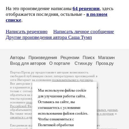
На это произведение написаны
64 рецензии
, здесь
отображается последняя, остальные -
в полном
списке
.
Написать рецензию
Написать личное сообщение
Другие произведения автора Саша Тумп
Авторы
Произведения
Рецензии
Поиск
Магазин
Вход для авторов
О портале
Стихи.ру
Проза.ру
Портал Проза.ру предоставляет авторам возможность
свободной публикации своих литературных произведений в
сети Интернет на основании
пользовательского договора
.
Все авторские права на произведения принадлежат авторам
и охраняются
законом
. Перепечатка произведений возможна
Мы используем файлы cookie
только с согласия его автора, к которому вы можете
обратиться на его авторской странице. Ответственность за
для улучшения работы сайта.
тексты произведений авторы несут самостоятельно на
Оставаясь на сайте, вы
основании
правил публикации
и
законодательства
Российской Федерации
. Данные пользователей
соглашаетесь с условиями
обрабатываются на основании
Политики обработки персональных данных
.
использования файлов cookies.
Вы также можете посмотреть более подробную
информацию о портале
и
связаться с администрацией
.
Чтобы ознакомиться с
Политикой обработки
Ежедневная аудитория портала Проза.ру – порядка 100 тысяч