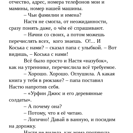
отчество, адрес, номера телефонов мои и
мамины, номер нашей машины.
– Чьи фамилии и имена?
Настя не смогла, от неожиданности,
сразу понять даже, о чём её спрашивают.
– Начни со своих, а потом можешь
перечислять всех, кого знаешь. О!... И
Коська с нами? – сказал папа с улыбкой. – Вот
видишь, – Коська с нами!
Всё было просто и Настя «назубок»,
как на утреннике, перечислила всё требуемое.
– Хорошо. Хорошо. Оглушила. А какая
книга у тебя в рюкзаке? – папа поставил
Настю напротив себя.
– «Урфин Джюс и его деревянные
солдаты».
– А почему она?
– Потому, что я её читаю.
– Логично! Давай в ванную, и посидим
на дорожку.
Настя не видела, как мама протянула