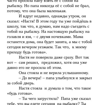
часто просила папу взять её с собой на
рыбалку. Но папа никогда её с собой не брал,
потому, что она была маленькая.
И вдруг недавно, однажды утром, он
сказал: «Настя! В этом году ты уже пойдёшь в
школу, так что, я думаю, нам надо съездить с
тобой на рыбалку. На настоящую рыбалку на
голавля и язя, – с двумя ночевками. Мама
останется дома, она будет занята, а мы с тобой
сегодня вечером уезжаем. Так что, к моему
приходу будь готова».
Настя не поверила даже сразу. Вот так
вот – сам решил, предложил, хотя она уже
давно его не просила об этом.
Она стояла и не верила услышанному.
– До вечера! – папа улыбнулся и закрыл
за собой дверь.
Настя стояла и думала о том, что такое
«будь готова».
– Ты чего загрустила? Папа уже сказал
тебе, что вы едете сегодня на рыбалку? Ты