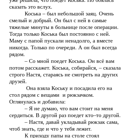
уже решила, что поедет Коська. Но боялась
сказать это вслух.
Коська – был небольшой заяц. Очень
смелый и добрый. Он был с ней в самые
тяжелые минуты в больнице после операции.
Тогда только Коська был постоянно с ней.
Маму с папой пускали ненадолго, а вместе
никогда. Только по очереди. А он был всегда
рядом.
– Со мной поедет Коська. Он всё вам
потом расскажет. Коська, собирайся, – сказала
строго Настя, стараясь не смотреть на других
друзей.
Она взяла Коську и посадила его на
стол рядом с вещами и рюкзачком.
Оглянулась и добавила:
– Я не думаю, что вам стоит на меня
сердиться. В другой раз поедет кто–то другой.
– Настя, давай укладывай рюкзак сама,
чтоб знать, где и что у тебя лежит.
К приходу папы на столе стоял