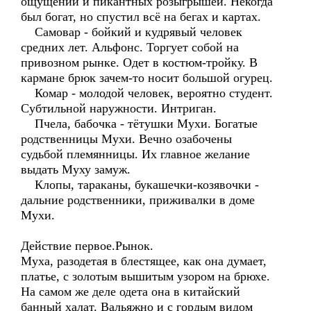
ощущений и пикантных розыгрышей. Некогда
был богат, но спустил всё на бегах и картах.
Самовар - бойкий и кудрявый человек
средних лет. Альфонс. Торгует собой на
привозном рынке. Одет в костюм-тройку. В
кармане брюк зачем-то носит большой огурец.
Комар - молодой человек, вероятно студент.
Субтильной наружности. Интриган.
Пчела, бабочка - тётушки Мухи. Богатые
родственницы Мухи. Вечно озабочены
судьбой племянницы. Их главное желание
выдать Муху замуж.
Клопы, тараканы, букашечки-козявочки -
дальние родственники, приживалки в доме
Мухи.
Действие первое.Рынок.
Муха, разодетая в блестящее, как она думает,
платье, с золотым вышитым узором на брюхе.
На самом же деле одета она в китайский
банный халат. Вальяжно и с гордым видом