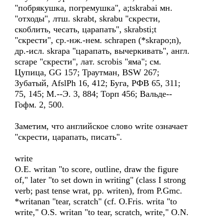
"побрякушка, погремушка", a;tskrabai мн.
"отходы", лтш. skrabt, skrabu "скрести,
скоблить, чесать, царапать", skrabsti;t
"скрести", ср.-нж.-нем. sсhrареn (*skrapo;n),
др.-исл. skrapa "царапать, вычеркивать", англ.
sсrаре "скрести", лат. scrobis "яма"; см.
Цупица, GG 157; Траутман, ВSW 267;
Зубатый, AfslPh 16, 412; Буга, РФВ 65, 311;
75, 145; М.--Э. 3, 884; Торп 456; Вальде--
Гофм. 2, 500.
Заметим, что английское слово write означает
"скрести, царапать, писать".
write
O.E. writan "to score, outline, draw the figure
of," later "to set down in writing" (class I strong
verb; past tense wrat, pp. writen), from P.Gmc.
*writanan "tear, scratch" (cf. O.Fris. writa "to
write," O.S. writan "to tear, scratch, write," O.N.