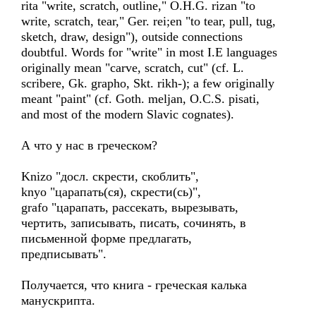
rita "write, scratch, outline," O.H.G. rizan "to
write, scratch, tear," Ger. rei;en "to tear, pull, tug,
sketch, draw, design"), outside connections
doubtful. Words for "write" in most I.E languages
originally mean "carve, scratch, cut" (cf. L.
scribere, Gk. grapho, Skt. rikh-); a few originally
meant "paint" (cf. Goth. meljan, O.C.S. pisati,
and most of the modern Slavic cognates).
А что у нас в греческом?
Knizo "досл. скрести, скоблить",
knyo "царапать(ся), скрести(сь)",
grafo "царапать, рассекать, вырезывать,
чертить, записывать, писать, сочинять, в
письменной форме предлагать,
предписывать".
Получается, что книга - греческая калька
манускрипта.