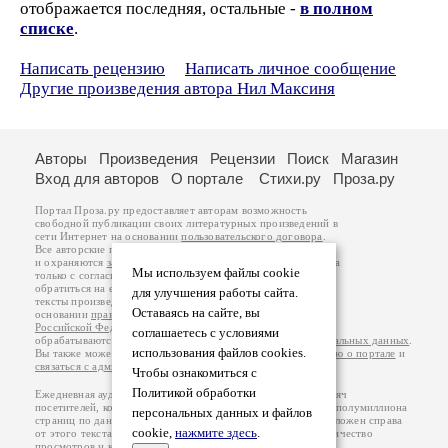
отображается последняя, остальные -
в полном
списке
.
Написать рецензию
Написать личное сообщение
Другие произведения автора Нил Максиня
Авторы
Произведения
Рецензии
Поиск
Магазин
Вход для авторов
О портале
Стихи.ру
Проза.ру
Портал Проза.ру предоставляет авторам возможность
свободной публикации своих литературных произведений в
сети Интернет на основании
пользовательского договора
.
Все авторские права на произведения принадлежат авторам
и охраняются
законом
. Перепечатка произведений возможна
Мы используем файлы cookie
только с согласия его автора, к которому вы можете
обратиться на его авторской странице. Ответственность за
для улучшения работы сайта.
тексты произведений авторы несут самостоятельно на
Оставаясь на сайте, вы
основании
правил публикации
и
законодательства
Российской Федерации
. Данные пользователей
соглашаетесь с условиями
обрабатываются на основании
Политики обработки персональных данных
.
использования файлов cookies.
Вы также можете посмотреть более подробную
информацию о портале
и
связаться с администрацией
.
Чтобы ознакомиться с
Политикой обработки
Ежедневная аудитория портала Проза.ру – порядка 100 тысяч
посетителей, которые в общей сумме просматривают более полумиллиона
персональных данных и файлов
страниц по данным счетчика посещаемости, который расположен справа
cookie,
нажмите здесь
.
от этого текста. В каждой графе указано по две цифры: количество
просмотров и количество посетителей.