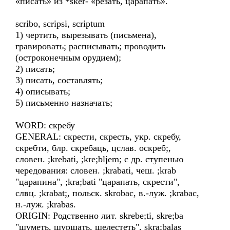
«писать» из *sker- «резать, царапать».
scribo, scripsi, scriptum
1) чертить, вырезывать (письмена),
гравировать; расписывать; проводить
(остроконечным орудием);
2) писать;
3) писать, составлять;
4) описывать;
5) письменно назначать;
WORD: скребу
GENERAL: скрести, скресть, укр. скребу,
скребти, блр. скребаць, цслав. оскреб;,
словен. ;krebati, ;kre;bljem; с др. ступенью
чередования: словен. ;krabati, чеш. ;krab
"царапина", ;kra;bati "царапать, скрести",
слвц. ;krаbаt;, польск. skrobac, в.-луж. ;krabac,
н.-луж. ;krabas.
ORIGIN: Родственно лит. skrebe;ti, skre;bа
"шуметь, шуршать, шелестеть", skra;balas