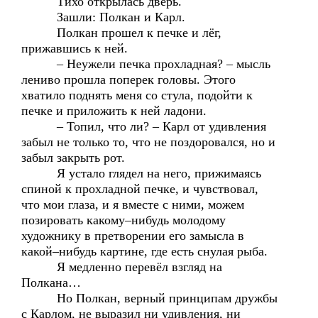
Тихо открылась дверь.
Зашли: Полкан и Карл.
Полкан прошел к печке и лёг,
прижавшись к ней.
– Неужели печка прохладная? – мысль
лениво прошла поперек головы. Этого
хватило поднять меня со стула, подойти к
печке и приложить к ней ладони.
– Топил, что ли? – Карл от удивления
забыл не только то, что не поздоровался, но и
забыл закрыть рот.
Я устало глядел на него, прижимаясь
спиной к прохладной печке, и чувствовал,
что мои глаза, и я вместе с ними, можем
позировать какому–нибудь молодому
художнику в претворении его замысла в
какой–нибудь картине, где есть снулая рыба.
Я медленно перевёл взгляд на
Полкана…
Но Полкан, верный принципам дружбы
с Карлом, не выразил ни удивления, ни