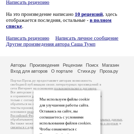
Написать рецензию
На это произведение написано
10 рецензий
, здесь
отображается последняя, остальные -
в полном
списке
.
Написать рецензию
Написать личное сообщение
Другие произведения автора Саша Тумп
Авторы
Произведения
Рецензии
Поиск
Магазин
Вход для авторов
О портале
Стихи.ру
Проза.ру
Портал Проза.ру предоставляет авторам возможность
свободной публикации своих литературных произведений в
сети Интернет на основании
пользовательского договора
.
Все авторские права на произведения принадлежат авторам
и охраняются
законом
. Перепечатка произведений возможна
Мы используем файлы cookie
только с согласия его автора, к которому вы можете
обратиться на его авторской странице. Ответственность за
для улучшения работы сайта.
тексты произведений авторы несут самостоятельно на
Оставаясь на сайте, вы
основании
правил публикации
и
законодательства
Российской Федерации
. Данные пользователей
соглашаетесь с условиями
обрабатываются на основании
Политики обработки персональных данных
.
использования файлов cookies.
Вы также можете посмотреть более подробную
информацию о портале
и
связаться с администрацией
.
Чтобы ознакомиться с