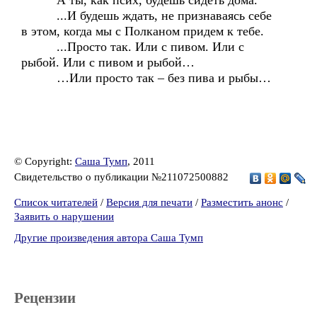
А ты, как псих, будешь сидеть дома.
...И будешь ждать, не признаваясь себе
в этом, когда мы с Полканом придем к тебе.
...Просто так. Или с пивом. Или с
рыбой. Или с пивом и рыбой…
…Или просто так – без пива и рыбы…
© Copyright:
Саша Тумп
, 2011
Свидетельство о публикации №211072500882
Список читателей
/
Версия для печати
/
Разместить анонс
/
Заявить о нарушении
Другие произведения автора Саша Тумп
Рецензии