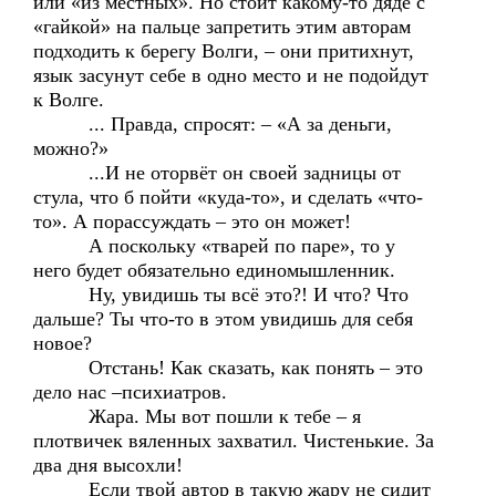
или «из местных». Но стоит какому-то дяде с
«гайкой» на пальце запретить этим авторам
подходить к берегу Волги, – они притихнут,
язык засунут себе в одно место и не подойдут
к Волге.
... Правда, спросят: – «А за деньги,
можно?»
...И не оторвёт он своей задницы от
стула, что б пойти «куда-то», и сделать «что-
то». А порассуждать – это он может!
А поскольку «тварей по паре», то у
него будет обязательно единомышленник.
Ну, увидишь ты всё это?! И что? Что
дальше? Ты что-то в этом увидишь для себя
новое?
Отстань! Как сказать, как понять – это
дело нас –психиатров.
Жара. Мы вот пошли к тебе – я
плотвичек вяленных захватил. Чистенькие. За
два дня высохли!
Если твой автор в такую жару не сидит