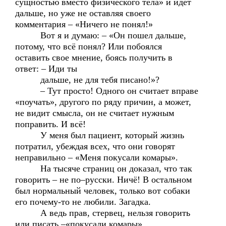
сущностью вместо физического тела» и идёт
дальше, но уже не оставляя своего
комментария – «Ничего не понял!»
Вот я и думаю: – «Он пошел дальше,
потому, что всё понял? Или побоялся
оставить свое мнение, боясь получить в
ответ: – Иди ты
дальше, не для тебя писано!»?
– Тут просто! Одного он считает вправе
«поучать», другого по ряду причин, а может,
не видит смысла, он не считает нужным
поправить. И всё!
У меня был пациент, который жизнь
потратил, убеждая всех, что они говорят
неправильно – «Меня покусали комары».
На тысяче страниц он доказал, что так
говорить – не по–русски. Ничё! В остальном
был нормальный человек, только вот собаки
его почему-то не любили. Загадка.
А ведь прав, стервец, нельзя говорить
или писать –«покусали комары».