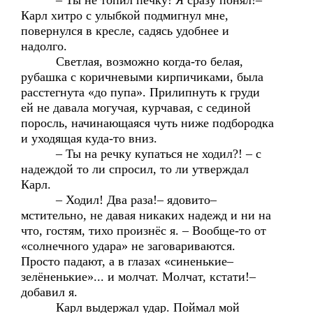
– Ты не топил печку! Я сразу понял!–
Карл хитро с улыбкой подмигнул мне,
повернулся в кресле, садясь удобнее и
надолго.
Светлая, возможно когда-то белая,
рубашка с коричневыми кирпичиками, была
расстегнута «до пупа». Прилипнуть к груди
ей не давала могучая, курчавая, с сединой
поросль, начинающаяся чуть ниже подбородка
и уходящая куда-то вниз.
– Ты на речку купаться не ходил?! – с
надеждой то ли спросил, то ли утверждал
Карл.
– Ходил! Два раза!– ядовито–
мстительно, не давая никаких надежд и ни на
что, гостям, тихо произнёс я. – Вообще-то от
«солнечного удара» не заговариваются.
Просто падают, а в глазах «синенькие–
зелёненькие»... и молчат. Молчат, кстати!–
добавил я.
Карл выдержал удар. Поймал мой