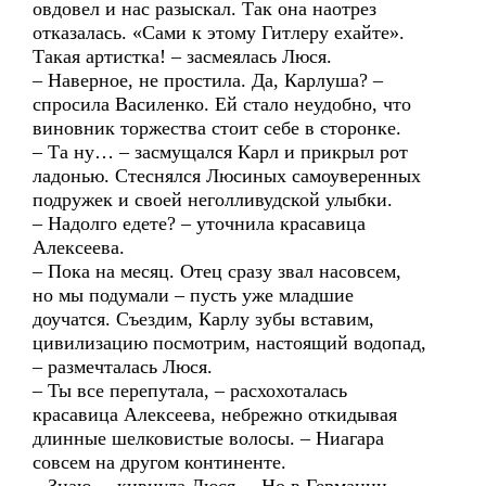
овдовел и нас разыскал. Так она наотрез
отказалась. «Сами к этому Гитлеру ехайте».
Такая артистка! – засмеялась Люся.
– Наверное, не простила. Да, Карлуша? –
спросила Василенко. Ей стало неудобно, что
виновник торжества стоит себе в сторонке.
– Та ну… – засмущался Карл и прикрыл рот
ладонью. Стеснялся Люсиных самоуверенных
подружек и своей неголливудской улыбки.
– Надолго едете? – уточнила красавица
Алексеева.
– Пока на месяц. Отец сразу звал насовсем,
но мы подумали – пусть уже младшие
доучатся. Съездим, Карлу зубы вставим,
цивилизацию посмотрим, настоящий водопад,
– размечталась Люся.
– Ты все перепутала, – расхохоталась
красавица Алексеева, небрежно откидывая
длинные шелковистые волосы. – Ниагара
совсем на другом континенте.