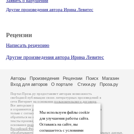
Заявить о нарушении
Другие произведения автора Ирина Левитес
Рецензии
Написать рецензию
Другие произведения автора Ирина Левитес
Авторы
Произведения
Рецензии
Поиск
Магазин
Вход для авторов
О портале
Стихи.ру
Проза.ру
Портал Проза.ру предоставляет авторам возможность
свободной публикации своих литературных произведений в
сети Интернет на основании
пользовательского договора
.
Все авторские права на произведения принадлежат авторам
и охраняются
законом
. Перепечатка произведений возможна
Мы используем файлы cookie
только с согласия его автора, к которому вы можете
обратиться на его авторской странице. Ответственность за
для улучшения работы сайта.
тексты произведений авторы несут самостоятельно на
Оставаясь на сайте, вы
основании
правил публикации
и
законодательства
Российской Федерации
. Данные пользователей
соглашаетесь с условиями
обрабатываются на основании
Политики обработки персональных данных
.