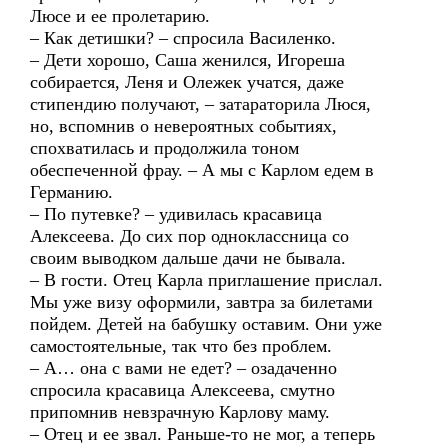
Люсе и ее пролетарию.
– Как детишки? – спросила Василенко.
– Дети хорошо, Саша женился, Игореша
собирается, Леня и Олежек учатся, даже
стипендию получают, – затараторила Люся,
но, вспомнив о невероятных событиях,
спохватилась и продолжила тоном
обеспеченной фрау. – А мы с Карлом едем в
Германию.
– По путевке? – удивилась красавица
Алексеева. До сих пор одноклассница со
своим выводком дальше дачи не бывала.
– В гости. Отец Карла приглашение прислал.
Мы уже визу оформили, завтра за билетами
пойдем. Детей на бабушку оставим. Они уже
самостоятельные, так что без проблем.
– А… она с вами не едет? – озадаченно
спросила красавица Алексеева, смутно
припомнив невзрачную Карлову маму.
– Отец и ее звал. Раньше-то не мог, а теперь