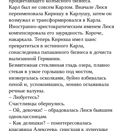
процветающего колбасного бизнеса.
Карл был не совсем Карлом. Вначале Люся
переименовала Кирюшу в Карлушу, затем он
возмужал и трансформировался в Карла.
Иностранно-аристократическим именем Люся
компенсировала его заурядность. Короче,
накаркала. Теперь Кирюша имел шанс
превратиться в истинного Карла,
сонаследника папашиного бизнеса в дочиста
вылизанной Германии.
Безмятежная стеклянная гладь озера, плавно
стекая в узкое горлышко под мостом,
низвергалась осколками, буйно взбивалась
пеной и, успокоившись, лениво оглаживала
речные валуны.
– Любуетесь?
Счастливцы обернулись.
– Ой, девочки! – обрадовалась Люся бывшим
одноклассницам.
– Как делишки? – поинтересовалась
красавица Алексеева, снисходя к дурнушке