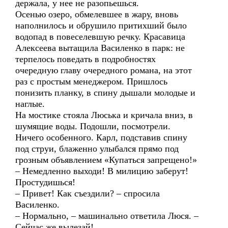
держала, у нее не разопьешься.
Осенью озеро, обмелевшее в жару, вновь
наполнилось и обрушило притихший было
водопад в повеселевшую речку. Красавица
Алексеева вытащила Василенко в парк: не
терпелось поведать в подробностях
очередную главу очередного романа, на этот
раз с простым менеджером. Пришлось
понизить планку, в спину дышали молодые и
наглые.
На мостике стояла Люська и кричала вниз, в
шумящие воды. Подошли, посмотрели.
Ничего особенного. Карл, подставив спину
под струи, блаженно улыбался прямо под
грозным объявлением «Купаться запрещено!»
– Немедленно выходи! В милицию заберут!
Простудишься!
– Привет! Как съездили? – спросила
Василенко.
– Нормально, – машинально ответила Люся. –
Сейчас же вылезай!