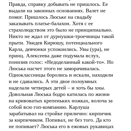
Правда, справку добывать не пришлось. Ее
выдали на законных основаниях. Валет не
помог. Пришлось Люське на свадьбу
заказывать платье-балахон. Хотя с ее
страхолюдством это было не принципиально.
Никто не ждал от дурнушки-троечницы такой
прыти. Увидев Кирюшу, потенциального
Карла, девчонки успокоились. Увы (ура), не
принц. Алексеева даже подумала вслух,
понизив голос: «Недоделанный какой-то». Но
Люська насчет этого не заморачивалась.
Одноклассницы боролись и искали, находили
и не сдавались. А эти двое полоумных
наделали четверых детей – и хоть бы хны.
Довольная Люська бодро катилась по жизни
на кривоватых крепеньких ножках, волоча за
собой всю гоп-компанию. Карлуша
зарабатывал на стройке прилично: кирпичик
за кирпичиком. Попивал, не без того. Да кто
не попивает? Люська его в ежовых рукавицах