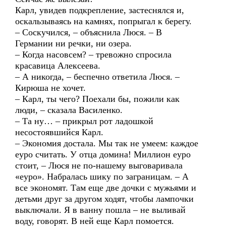
Карл, увидев подкрепление, застеснялся и,
оскальзываясь на камнях, попрыгал к берегу.
– Соскучился, – объяснила Люся. – В
Германии ни речки, ни озера.
– Когда насовсем? – тревожно спросила
красавица Алексеева.
– А никогда, – беспечно ответила Люся. –
Кирюша не хочет.
– Карл, ты чего? Поехали бы, пожили как
люди, – сказала Василенко.
– Та ну… – прикрыл рот ладошкой
несостоявшийся Карл.
– Экономия достала. Мы так не умеем: каждое
еуро считать. У отца домина! Миллион еуро
стоит, – Люся не по-нашему выговаривала
«еуро». Набралась шику по заграницам. – А
все экономят. Там еще две дочки с мужьями и
детьми друг за другом ходят, чтобы лампочки
выключали. Я в ванну пошла – не выливай
воду, говорят. В ней еще Карл помоется.