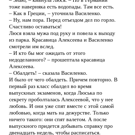
– Знаю, – кивнула Люся. – Но в Германии
тоже наверняка есть водопады. Там все есть.
– Как в Греции, – уточнила Василенко.
– Ну, нам пора. Перед отъездом дел по горло.
Счастливо оставаться!
Люся взяла мужа под руку и повела к выходу
из парка. Красавица Алексеева и Василенко
смотрели им вслед.
– И кто бы мог ожидать от этого
недоделанного? – прошептала красавица
Алексеева.
– Обалдеть! – сказала Василенко.
И было от чего обалдеть. Причем повторно. В
первый раз класс обалдел во время
выпускных экзаменов, когда Люська по
секрету проболталась Алексеевой, что у нее
любовь. И они уже спят вместе с этой самой
любовью, когда мать на дежурстве. Только
ничего такого: они спят валетом. А после
выпускного придется добывать справку про
двенадцать недель, чтобы расписаться.