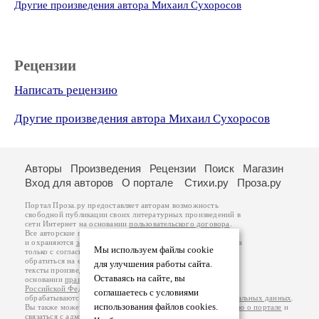
Другие произведения автора Михаил Сухоросов
Рецензии
Написать рецензию
Другие произведения автора Михаил Сухоросов
Авторы
Произведения
Рецензии
Поиск
Магазин
Вход для авторов
О портале
Стихи.ру
Проза.ру
Портал Проза.ру предоставляет авторам возможность
свободной публикации своих литературных произведений в
сети Интернет на основании
пользовательского договора
.
Все авторские права на произведения принадлежат авторам
и охраняются
законом
. Перепечатка произведений возможна
Мы используем файлы cookie
только с согласия его автора, к которому вы можете
обратиться на его авторской странице. Ответственность за
для улучшения работы сайта.
тексты произведений авторы несут самостоятельно на
Оставаясь на сайте, вы
основании
правил публикации
и
законодательства
Российской Федерации
. Данные пользователей
соглашаетесь с условиями
обрабатываются на основании
Политики обработки персональных данных
.
использования файлов cookies.
Вы также можете посмотреть более подробную
информацию о портале
и
связаться с администрацией
.