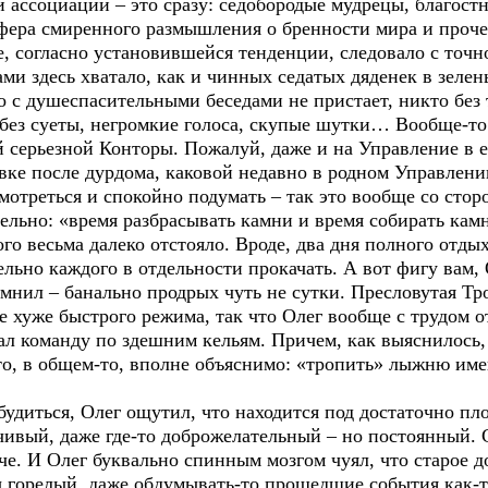
ассоциации – это сразу: седобородые мудрецы, благостн
фера смиренного размышления о бренности мира и прочее
е, согласно установившейся тенденции, следовало с точн
ами здесь хватало, как и чинных седатых дяденек в зеле
 с душеспасительными беседами не пристает, никто без 
т без суеты, негромкие голоса, скупые шутки… Вообще-т
 серьезной Конторы. Пожалуй, даже и на Управление в 
ке после дурдома, каковой недавно в родном Управлении
смотреться и спокойно подумать – так это вообще со сто
ельно: «время разбрасывать камни и время собирать камн
го весьма далеко отстояло. Вроде, два дня полного отдых
ельно каждого в отдельности прокачать. А вот фигу вам,
мнил – банально продрых чуть не сутки. Пресловутая Тро
е хуже быстрого режима, так что Олег вообще с трудом о
л команду по здешним кельям. Причем, как выяснилось, 
то, в общем-то, вполне объяснимо: «тропить» лыжню им
будиться, Олег ощутил, что находится под достаточно пл
чивый, даже где-то доброжелательный – но постоянный. 
гче. И Олег буквально спинным мозгом чуял, что старое
ы горелый, даже обдумывать-то прошедшие события как-т