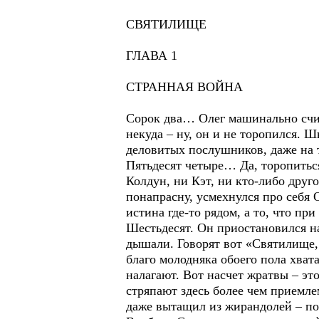
СВЯТИЛИЩЕ
ГЛАВА 1
СТРАННАЯ ВОЙНА
Сорок два… Олег машинально счит
некуда – ну, он и не торопился. 
деловитых послушников, даже на т
Пятьдесят четыре… Да, торопиться
Колдун, ни Кэт, ни кто-либо друг
понапрасну, усмехнулся про себя 
истина где-то рядом, а то, что при
Шестьдесят. Он приостановился н
дышали. Говорят вот «Святилище,
благо молодняка обоего пола хват
налагают. Вот насчет жратвы – эт
стряпают здесь более чем приемле
даже вытащил из жирандолей – пок