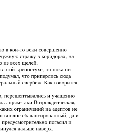
о в кои-то веки совершенно
ьчужную стражу в коридорах, на
о из всех щелей.
в этой крепостухе, но пока ни
 подумал, что приперлись сюда
уральный свербеж. Как говорится,
во, перешептывались и учащенно
гм… прям-таки Возрожденческая,
икаких ограничений на адептов не
он вполне сбалансированный, да и
о предусмотрительно погасил и
винулся дальше наверх.