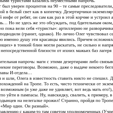
ными туристами казались неуместными напрочь.
 был уверен процентов на 90 – те самые преследователи
ой в белый свет как в копеечку. Дезертирчики-экземпля
ой инфе от ребят, он сам как раз в этой корчме и устрои
чь… Но не здесь же это обсуждать, под бдительным оком,
тно пока вели себя «туристы»: артиллерию не разворачива
подводили (гранит, однако). Но лично Олег чувствовал се
чью именно душу эти красавцы явились. Причем осложняла
ющих» в тонкий блин могли раскатать, не сильно и напря
 непосредственной близости от ихних мажьих баз лагеря
ельная напрочь: маги с этими дезертирами либо связыва
 некие переговоры. Возможно, даже о выдаче некоего бег
главы И-отдела…
 и шли, Олега в известность ставить никто не спешил. Да
похождений на Тропе. То есть, чисто технически от экзе
возможным (и уже даже не удивляет, вот ведь мать его!),
упо уйти в пампасы. Ну, навскидку, свалить, к примеру,
Ордынцев на нелегалке прожил! Странно, пройдя по Тропе
: «Мир один. Он разный».
авлению с каким-то там советом уполномоченных (Учред