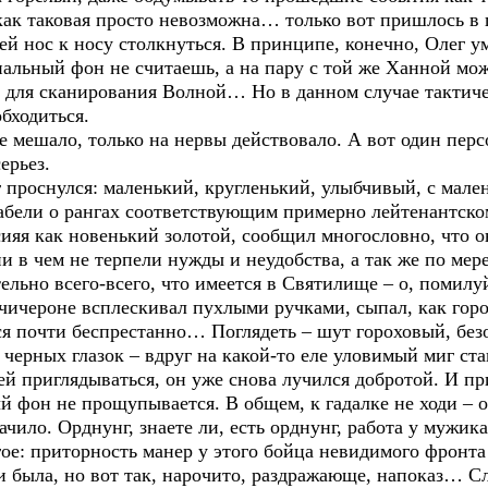
как таковая просто невозможна… только вот пришлось в 
 нос к носу столкнуться. В принципе, конечно, Олег ум
нальный фон не считаешь, а на пару с той же Ханной мо
для сканирования Волной… Но в данном случае тактичес
бходиться.
 мешало, только на нервы действовало. А вот один пер
ерьез.
г проснулся: маленький, кругленький, улыбчивый, с мал
табели о рангах соответствующим примерно лейтенантско
 сияя как новенький золотой, сообщил многословно, что 
ни в чем не терпели нужды и неудобства, а так же по мер
ельно всего-всего, что имеется в Святилище – о, помилуй
ичероне всплескивал пухлыми ручками, сыпал, как горо
ся почти беспрестанно… Поглядеть – шут гороховый, бе
черных глазок – вдруг на какой-то еле уловимый миг ст
й приглядываться, он уже снова лучился добротой. И пр
 фон не прощупывается. В общем, к гадалке не ходи – о
ачило. Орднунг, знаете ли, есть орднунг, работа у мужик
ое: приторность манер у этого бойца невидимого фронта
 и была, но вот так, нарочито, раздражающе, напоказ… С