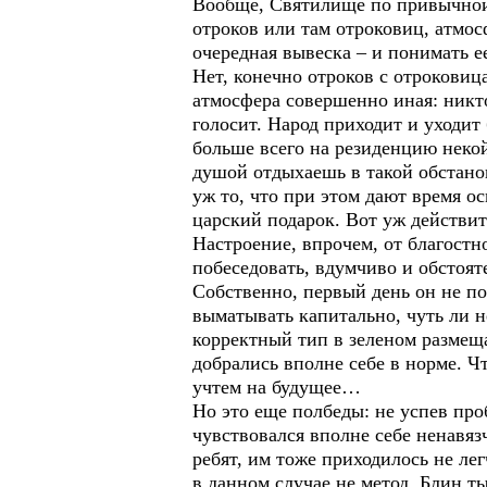
Вообще, Святилище по привычной 
отроков или там отроковиц, атмос
очередная вывеска – и понимать е
Нет, конечно отроков с отроковиц
атмосфера совершенно иная: никто
голосит. Народ приходит и уходи
больше всего на резиденцию некой
душой отдыхаешь в такой обстанов
уж то, что при этом дают время о
царский подарок. Вот уж действит
Настроение, впрочем, от благостно
побеседовать, вдумчиво и обстоят
Собственно, первый день он не по
выматывать капитально, чуть ли н
корректный тип в зеленом размеща
добрались вполне себе в норме. Ч
учтем на будущее…
Но это еще полбеды: не успев про
чувствовался вполне себе ненавяз
ребят, им тоже приходилось не ле
в данном случае не метод. Блин т