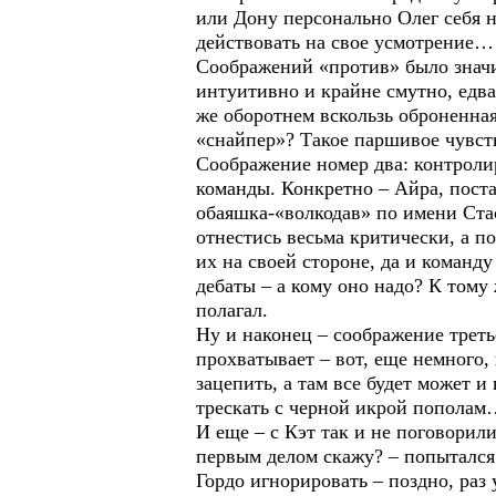
или Дону персонально Олег себя 
действовать на свое усмотрение…
Соображений «против» было знач
интуитивно и крайне смутно, едва
же оборотнем вскользь оброненная 
«снайпер»? Такое паршивое чувств
Соображение номер два: контролир
команды. Конкретно – Айра, пост
обаяшка-«волкодав» по имени Ста
отнестись весьма критически, а п
их на своей стороне, да и команд
дебаты – а кому оно надо? К тому
полагал.
Ну и наконец – соображение треть
прохватывает – вот, еще немного,
зацепить, а там все будет может 
трескать с черной икрой попола
И еще – с Кэт так и не поговорил
первым делом скажу? – попытался 
Гордо игнорировать – поздно, раз 