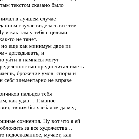
тым текстом сказано было
нимал в лучшем случае
данном случае виделась все тем
у и как там у тебя с целями,
ак-то не тянет.
 но еще как минимум двое из
м» доглядывать, и
ию уйти в пампасы могут
определенностью предпочитал иметь
имаешь, брожение умов, споры и
н себя элементарно не вправе
кончиков пальцев тебя
ным, как удав… Главное –
евич, твоим бы хлебалом да мед
лошные сомнения. Ну вот что я ей
 обложить за все художества…
то недосказанное, мучает, как