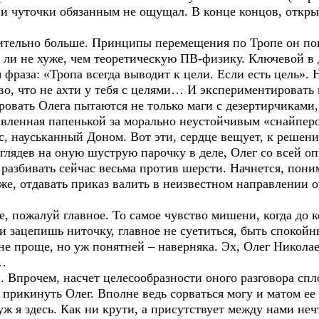
ни чуточки обязанным не ощущал. В конце концов, откры
ительно больше. Принципы перемещения по Тропе он по
 ли не хуже, чем теоретическую ПВ-физику. Ключевой в 
фраза: «Тропа всегда выводит к цели. Если есть цель». Н
о, что не ахти у тебя с целями… И экспериментировать к
овать Олега пытаются не только маги с дезертирчиками,
авленная папенькой за морально неустойчивым «снайперо
с, науськанный Доном. Вот эти, сердце вещует, к решен
оглядев на оную шуструю парочку в деле, Олег со всей 
у разбивать сейчас весьма против шерсти. Начнется, пон
 же, отдавать приказ валить в неизвестном направлении о
е, пожалуй главное. То самое чувство мишени, когда до 
 и зацепишь ниточку, главное не суетиться, быть спокой
и не проще, но уж понятней – наверняка. Эх, Олег Никола
м…
и. Впрочем, насчет целесообразности оного разговора сп
прикинуть Олег. Вполне ведь сорваться могу и матом ее
уж я здесь. Как ни крути, а присутствует между нами неч