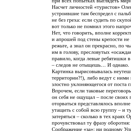
при всех попытках выглядеть мир
Насчет личностей «туристов» Олег
устроившие там беспредел с пальб
не без греха: если судить по скуп
вот только не помнил этого напро
Нет, что говорить, вполне коррек
и апрошей под стены крепости не 
режьте, а знал он прекрасно, по 
им в голову, пресловутых «осажда
правило, когда левые ребятишки в
– следов не отыщешь… И однако.
Картинка вырисовывалась неутешит
территории?!), либо ведут с ними
злостно уклоняющегося от поста 
Впрочем, если таковые переговоры
он себя не ощущал – после своих 
оторваться представлялось вполне 
утащить с собой всю группу – и т
затеряться – сколько в тех краях 
прочувствовал ту фразу оборотня
Соображение «за»: ни родному Упр