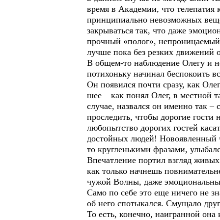
время в Академии, что телепатия 
принципиально невозможных вещей
закрываться так, что даже эмоцио
прочный «полог», непроницаемый 
лучше пока без резких движений о
В общем-то наблюдение Олегу и не
потихоньку начинал беспокоить вс
Он появился почти сразу, как Оле
шее – как понял Олег, в местной 
случае, назвался он именно так –
проследить, чтобы дорогие гости 
любопытство дорогих гостей касат
достойных людей! Новоявленный ч
то кругленькими фразами, улыбал
Впечатление портил взгляд живых 
как только начнешь повнимательне
чужой Волны, даже эмоциональный
Само по себе это еще ничего не зн
об него спотыкался. Смущало друг
То есть, конечно, наигранной она