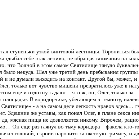
ал ступеньки узкой винтовой лестницы. Торопиться был
Шкандыбал себе этак лениво, не обращая внимания на кол
о, что Волной в этом самом Святилище тянуло буквальн
 было некуда. Шел уже третий день пребывания группы 
ой и не думали выходить на контакт. Другой бы, может, и
Олег, только вот чувство мишени превратилось уже в нат
 этом еще и отдохнуть дают – что ж, он, Олег, только за.
а площадке. В коридорчике, убегающем в темноту, нале
 Святилище» - а на самом деле легкость нравов здесь… 
ает. Здешние же уставы, как понял Олег, в плане секса н
о да, мясная пища не дозволяется никому. Впрочем, раци
мо… Он еще раз глянул во тьму коридора – факела кто-т
ачал головой, скроив нарочито ханжескую гримасу, и д