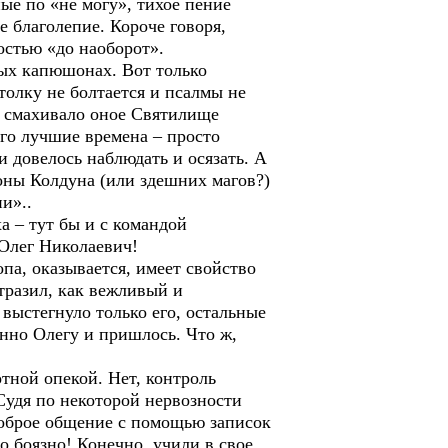
ые по «не могу», тихое пение
 благолепие. Короче говоря,
остью «до наоборот».
ных капюшонах. Вот только
толку не болтается и псалмы не
о смахивало оное Святилище
его лучшие времена – просто
 довелось наблюдать и осязать. А
роны Колдуна (или здешних магов?)
и»..
а – тут бы и с командой
 Олег Николаевич!
па, оказывается, имеет свойство
тразил, как вежливый и
выстегнуло только его, остальные
енно Олегу и пришлось. Что ж,
отной опекой. Нет, контроль
Судя по некоторой нервозности
 доброе общение с помощью записок
о боязно! Конечно, учили в свое