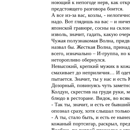
ноющий к непогоде нерв, как отк
предстоящего разговора боится.
А все из-за вас, козлы, - нелогич
надо. Вот глядишь на вас – и нич
японской гравюре, сосны на склон
изволь, значит, гадать, какую оче
Чужая полузнакомая Волна, придв
назвал бы. Жесткая Волна, принад
всего, изначально – И-группа, но
неторопливо обернулся.
Невысокий, крепкий мужик в кожа
смахивает до неприличия… И одет
пытается. Значит, ты у нас и есть
Дозорный, повинуясь чуть заметно
Колдун, скрестив на груди руки, м
блюдо в ресторане. Видок, во вся
- Так ты, значит, и есть ее бывш
опознал сразу, хотя слышал только
- А ты, стало быть, и есть ее ны
кожаный портсигар, раскрыл, пред