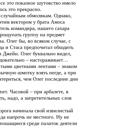
все это показное шутовство имело
ось это прекрасно.
по случайным обмолвкам. Однако,
 этим вектором у брата Амоса
итель командира, нашего сахара
прощупать группу на предмет
а. Олег бы, во всяком случае, с
 да и Стаса предпочитал обходить
и Джейн. Олег буквально видел,
ледовательно – настораживает…
шитыми цветными лентами – знаком
вычную шмотку взять негде, а при
материться, чем Олег последние дни
ет. Часовой – при арбалете, в
ть, надо, а запретительных слов
дорога начинала свой извилистый
ида напрочь не местного. Ну не
копошащиеся среди палаток деятели