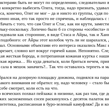
ктерами быть не могут по определению, следовательно 
 конкретно выбесить Олега, тогда, надо признать, удавал
са, конечно, Олег не мог – да и никто из группы, судя 
енно иная, его так просто не спрячешь, и наблюдалась с
ачать с того, что сам Олег и Стас, как ни крути, замест
льку-поскольку. Логично было б со стороны «особиста» 
тендовали как сторонние, в виде Стаса и Айры, так и Ханн
 подобного: от Айры этот колобок чуть ли не шарахался,
чал. Основными объектами его интереса оказались Макс 
арезает, словно кот вокруг горячей каши. Непонятно. С
кая жесткая борода, и потрепанная кожаная куртка с на
ская жрачка… Но куда деваться, коли бриться нечем, при
сала в мешок заначить?.. Так что оставалось терпеть и 
брался на дозорную площадку донжона, поднялся на парап
кого внимания не обратил: ну, надо человеку – стало бы
себе смотрит, коли есть на что.
 всяческих похвал пейзажа: в низинке, как раз там, где 
дких заснеженных сосен раскинулось с десяток палаток в
синтетика, расписанная в буро-зеленый камуфляж! Да и 