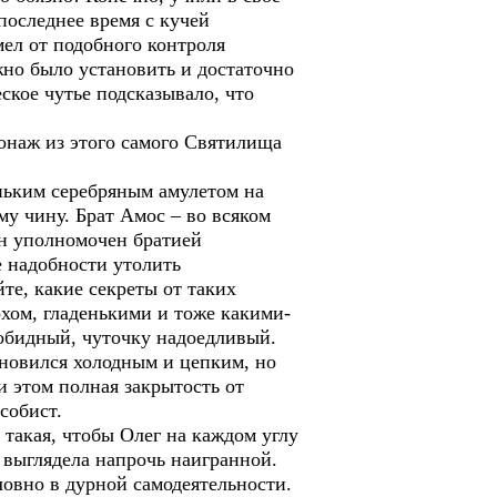
последнее время с кучей
ел от подобного контроля
жно было установить и достаточно
кое чутье подсказывало, что
сонаж из этого самого Святилища
еньким серебряным амулетом на
му чину. Брат Амос – во всяком
он уполномочен братией
е надобности утолить
те, какие секреты от таких
хом, гладенькими и тоже какими-
зобидный, чуточку надоедливый.
ановился холодным и цепким, но
и этом полная закрытость от
собист.
а такая, чтобы Олег на каждом углу
 выглядела напрочь наигранной.
ловно в дурной самодеятельности.