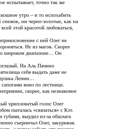
ое испытывает, точно так же
оскошное утро – и то испохабить
 снежок, ни черно-золотые, как на
 всей этой красотой любоваться,
оприкосновение с ней Олег не
ороняться. Не из магов. Скорее
льно широком диапазоне… Он
оглазый. На Аль Пачино
вятилища себя выдать даже не
 дедушка Ленин…
 сапогами вниз по лестнице.
неприязни, скорее, как незнакомое
нный хрипловатый голос Олег
обом пыталась «связаться» с Кэт.
и губами, выудил из-за обшлага
ленно съерничал Олег, закуривая.