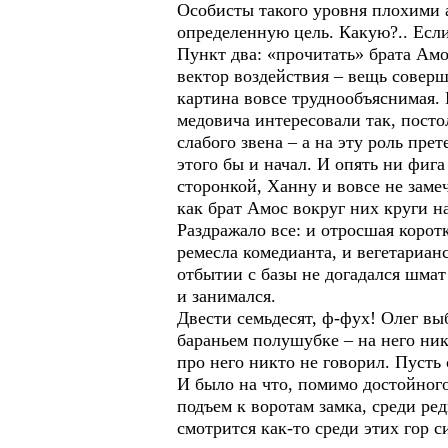
Особисты такого уровня плохими а
определенную цель. Какую?.. Если
Пункт два: «прочитать» брата Амо
вектор воздействия – вещь соверш
картина вовсе труднообъяснимая. Н
медовича интересовали так, посто
слабого звена – а на эту роль пре
этого бы и начал. И опять ни фига
сторонкой, Ханну и вовсе не заме
как брат Амос вокруг них круги н
Раздражало все: и отросшая корот
ремесла комедианта, и вегетариан
отбытии с базы не догадался шмат 
и занимался.
Двести семьдесят, ф-фух! Олег вы
бараньем полушубке – на него ника
про него никто не говорил. Пусть 
И было на что, помимо достойного
подъем к воротам замка, среди ре
смотрится как-то среди этих гор 