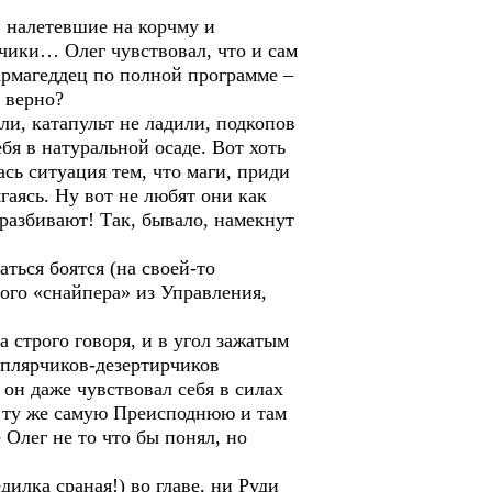
, налетевшие на корчму и
рчики… Олег чувствовал, что и сам
л армагеддец по полной программе –
 верно?
ли, катапульт не ладили, подкопов
бя в натуральной осаде. Вот хоть
сь ситуация тем, что маги, приди
гаясь. Ну вот не любят они как
 разбивают! Так, бывало, намекнут
ться боятся (на своей-то
лого «снайпера» из Управления,
 строго говоря, и в угол зажатым
мплярчиков-дезертирчиков
 он даже чувствовал себя в силах
 в ту же самую Преисподнюю и там
 Олег не то что бы понял, но
илка сраная!) во главе, ни Руди