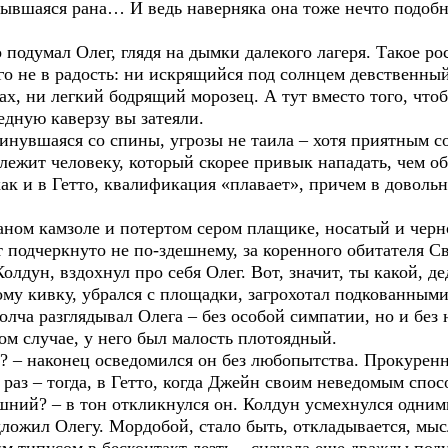
рывшаяся рана… И ведь наверняка она тоже нечто подобн
но подумал Олег, глядя на дымки далекого лагеря. Такое р
его не в радость: ни искрящийся под солнцем девственный
ах, ни легкий бодрящий морозец. А тут вместо того, чтоб
редную каверзу вы затеяли.
инувшаяся со спины, угрозы не таила – хотя приятным с
лежит человеку, который скорее привык нападать, чем об
 как и в Гетто, квалификация «плавает», причем в дово
ном камзоле и потертом сером плащике, носатый и черн
 подчеркнуто не по-здешнему, за коренного обитателя С
 Колдун, вздохнул про себя Олег. Вот, значит, ты какой,
му кивку, убрался с площадки, загрохотал подкованными
олча разглядывал Олега – без особой симпатии, но и без 
ком случае, у него был малость плотоядный.
ий? – наконец осведомился он без любопытства. Прокуре
 раз – тогда, в Гетто, когда Джейн своим неведомым спос
нешний? – в тон откликнулся он. Колдун усмехнулся одним
ложил Олегу. Мордобой, стало быть, откладывается, мыс