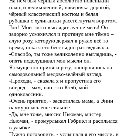
На нём был чёрный абсолютно новенький
плащ и великолепный, наверняка дорогой,
чёрный классический костюм и белая
рубашка с хулигански расстёгнутым воротом.
Вот! Мои гости выглядят лучше меня! Он
задорно усмехнулся и протянул мне тёмно –
алую розу, которую держал в руках всё то
время, пока я его бесстыдно разглядывала.
-Спасибо, ты тоже великолепно выглядишь, -
опять подслушивал мои мысли он.
Я смущенно приняла розу, напоровшись на
самодовольный медово-зелёный взгляд.
-Проходи, - сказала я и пропустила его
вперёд, - мам, пап, это Кэлб, мой
одноклассник.
-Очень приятно, - засветилась мама, а Энни
нахмурилась ещё сильнее.
-Да, мне тоже, миссис Ньюман, мистер
Ньюман, - промурлыкал Гэбриэл и расплылся
в улыбке.
Нужно поговорить, - услышала я его мысли, и