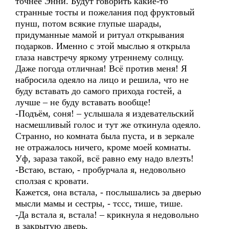
точнее Энни. Будут говорить какие-то
странные тосты и пожелания под фруктовый
пунш, потом всякие глупые шарады,
придуманные мамой и ритуал открывания
подарков. Именно с этой мыслью я открыла
глаза навстречу яркому утреннему солнцу.
Даже погода отличная! Всё против меня! Я
набросила одеяло на лицо и решила, что не
буду вставать до самого прихода гостей, а
лучше – не буду вставать вообще!
-Подъём, соня! – услышала я издевательский
насмешливый голос и тут же откинула одеяло.
Странно, но комната была пуста, и в зеркале
не отражалось ничего, кроме моей комнаты.
Уф, зараза такой, всё равно ему надо влезть!
-Встаю, встаю, - пробурчала я, недовольно
сползая с кровати.
Кажется, она встала, - послышались за дверью
мысли мамы и сестры, - тссс, тише, тише.
-Да встала я, встала! – крикнула я недовольно
в закрытую дверь.