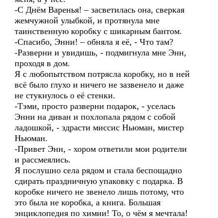
-С Днём Варенья! – засветилась она, сверкая
жемчужной улыбкой, и протянула мне
таинственную коробку с шикарным бантом.
-Спасибо, Энни! – обняла я её, - Что там?
-Разверни и увидишь, - подмигнула мне Энн,
проходя в дом.
Я с любопытством потрясла коробку, но в ней
всё было глухо и ничего не зазвенело и даже
не стукнулось о её стенки.
-Тэми, просто разверни подарок, - уселась
Энни на диван и похлопала рядом с собой
ладошкой, - здрасти миссис Ньюман, мистер
Ньюман.
-Привет Энн, - хором ответили мои родители
и рассмеялись.
Я послушно села рядом и стала беспощадно
сдирать праздничную упаковку с подарка. В
коробке ничего не звенело лишь потому, что
это была не коробка, а книга. Большая
энциклопедия по химии! То, о чём я мечтала!