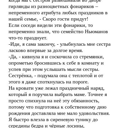
когда мы с сестрой развешивали во дворе
гирлянды из разноцветных фонариков –
непременного атрибута любых праздников в
нашей семье, - Скоро гости придут!
Если соседи видели эти фонарики, то
непременно знали, что семейство Ньюманов
что-то празднует.
-Иди, я сама закончу, - улыбнулась мне сестра
ласково впервые за долгое время.
-Да, - кивнула я и соскочила со стремянки,
опрометью бросившись к себе в комнату и
успев при этом услышать мысли сестры.
Сестрёнка, - подумала она с теплотой и от
этого я даже споткнулась на пороге.
На кровати уже лежал праздничный наряд,
который я поручила выбрать маме. Точнее я
просто спихнула на неё эту обязанность,
потому что подготовка к собственному дню
рождения доставляла мне мало удовольствия.
Я быстро влезла в сиреневую тунику до
середины бедра и чёрные лосины,