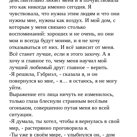
действительно любит меня и я почувствовала
это как никогда именно сегодня. Я
чувствовала, что нужна этим людям и что они
нужны мне, нужны как воздух. И мой дом, с
которым у меня связано столько
воспоминаний: хороших и не очень, но они
мои и всегда будут моими, и я не хочу
отказываться от них. И всё зависит от меня.
Всё станет лучше, если я этого захочу. А я
хочу и главное то, чему меня научил мой
лучший любимый друг: главное – верить.
-Я решила, Гэбриэл, - сказала я, и он
повернулся ко мне, - я… я остаюсь, я не могу
уйти.
Выражение его лица ничуть не изменилось,
только глаза блеснули странным весёлым
огоньком, совершенно путая меня во всей
ситуации.
-Я думала, ты хотел, чтобы я вернулась в свой
мир, - растерянно проговорила я.
-Ты уже в своём мире, - улыбнулся он, - дом