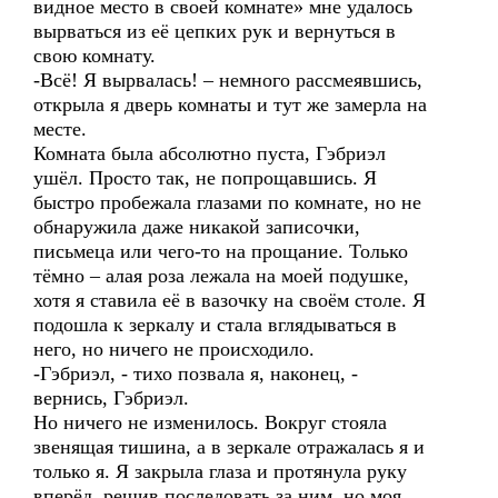
видное место в своей комнате» мне удалось
вырваться из её цепких рук и вернуться в
свою комнату.
-Всё! Я вырвалась! – немного рассмеявшись,
открыла я дверь комнаты и тут же замерла на
месте.
Комната была абсолютно пуста, Гэбриэл
ушёл. Просто так, не попрощавшись. Я
быстро пробежала глазами по комнате, но не
обнаружила даже никакой записочки,
письмеца или чего-то на прощание. Только
тёмно – алая роза лежала на моей подушке,
хотя я ставила её в вазочку на своём столе. Я
подошла к зеркалу и стала вглядываться в
него, но ничего не происходило.
-Гэбриэл, - тихо позвала я, наконец, -
вернись, Гэбриэл.
Но ничего не изменилось. Вокруг стояла
звенящая тишина, а в зеркале отражалась я и
только я. Я закрыла глаза и протянула руку
вперёд, решив последовать за ним, но моя