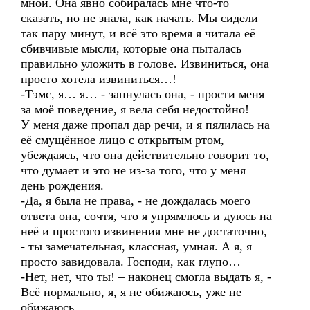
мной. Она явно собиралась мне что-то
сказать, но не знала, как начать. Мы сидели
так пару минут, и всё это время я читала её
сбивчивые мысли, которые она пыталась
правильно уложить в голове. Извиниться, она
просто хотела извиниться…!
-Тэмс, я… я… - запнулась она, - прости меня
за моё поведение, я вела себя недостойно!
У меня даже пропал дар речи, и я пялилась на
её смущённое лицо с открытым ртом,
убеждаясь, что она действительно говорит то,
что думает и это не из-за того, что у меня
день рождения.
-Да, я была не права, - не дождалась моего
ответа она, сочтя, что я упрямлюсь и дуюсь на
неё и простого извинения мне не достаточно,
- ты замечательная, классная, умная. А я, я
просто завидовала. Господи, как глупо…
-Нет, нет, что ты! – наконец смогла выдать я, -
Всё нормально, я, я не обижаюсь, уже не
обижаюсь.