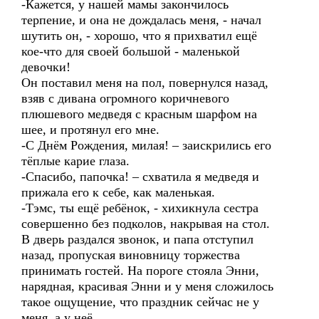
-Кажется, у нашей мамы закончилось
терпение, и она не дождалась меня, - начал
шутить он, - хорошо, что я прихватил ещё
кое-что для своей большой - маленькой
девочки!
Он поставил меня на пол, повернулся назад,
взяв с дивана огромного коричневого
плюшевого медведя с красным шарфом на
шее, и протянул его мне.
-С Днём Рождения, милая! – заискрились его
тёплые карие глаза.
-Спасибо, папочка! – схватила я медведя и
прижала его к себе, как маленькая.
-Тэмс, ты ещё ребёнок, - хихикнула сестра
совершенно без подколов, накрывая на стол.
В дверь раздался звонок, и папа отступил
назад, пропуская виновницу торжества
принимать гостей. На пороге стояла Энни,
нарядная, красивая Энни и у меня сложилось
такое ощущение, что праздник сейчас не у
меня, а у неё.