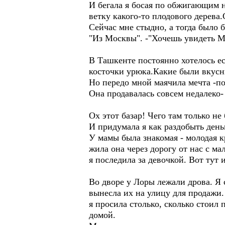
И бегала я босая по обжигающим 
ветку какого-то плодового дерева.
Сейчас мне стыдно, а тогда было 
"Из Москвы". -"Хочешь увидеть М
В Ташкенте постоянно хотелось е
косточки урюка.Какие были вкус
Но передо мной маячила мечта -п
Она продавалась совсем недалеко-
Ох этот базар! Чего там только не
И придумала я как раздобыть день
У мамы была знакомая - молодая к
жила она через дорогу от нас с ма
я последила за девочкой. Вот тут 
Во дворе у Лоры лежали дрова. Я 
вынесла их на улицу для продажи.
я просила столько, сколько стоил 
домой.