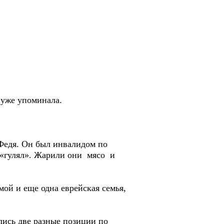
 уже упоминала.
 Федя. Он был инвалидом по
й «гулял». Жарили они мясо и
ой и еще одна еврейская семья,
лись две разные позиции по