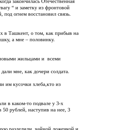
 когда закончилась Отечественная
вагу “ и заметку из фронтовой
 под огнем восстановил связь.
 в Ташкент, о том, как прибыв на
шку, а мне – половинку.
 новыми жильцами и всеми
дали мне, как дочери солдата.
и им кусочки хлеба,кто из
и в каком-то подвале у 3-х
 50 рублей, наступив на нее, 3
орую разделили чайной ложечкой и