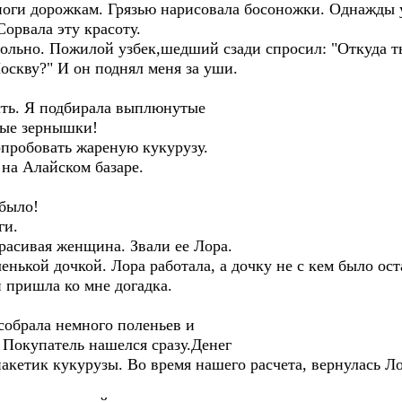
ноги дорожкам. Грязью нарисовала босоножки. Однажды 
Сорвала эту красоту.
больно. Пожилой узбек,шедший сзади спросил: "Откуда т
оскву?" И он поднял меня за уши.
сть. Я подбирала выплюнутые
ные зернышки!
опробовать жареную кукурузу.
 на Алайском базаре.
 было!
ги.
расивая женщина. Звали ее Лора.
ленькой дочкой. Лора работала, а дочку не с кем было ос
и пришла ко мне догадка.
собрала немного поленьев и
 Покупатель нашелся сразу.Денег
пакетик кукурузы. Во время нашего расчета, вернулась Л