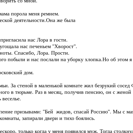
ворить со мной.
мама порола меня ремнем.
еской деятельности.Она же была
пригласила нас Лора в гости.
угощала нас печеньем "Хворост".
ноты. Спасибо, Лора. Прости.
го побыли и нас послали на уборку хлопка.Но об этом я
осковский дом.
мьи. За стеной в маленькой комнате жил безрукий сосед
ного в тюрьме. Раз в месяц, получив пенсию, он с жено
 веселье.
пение призывами: "Бей жидов, спасай Россию". Мы с мам
комнаты, запирали двери и тихо боялись.
коро, только когда у меня появился муж. Тогда столкну