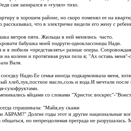
едя сам запирался и «гулял» тихо.
ртиру в хорошем районе, но скоро поменял ее на кварти
то рассказывал, что в электричке видели его жену с реб
ушка метров пяти. Жильцы в ней менялись часто.
а кровати бабушка моей подруги-одноклассницы Нади.
я и я любили «представлять» разные оперы. Сопровожда
 на колени и протягивая руки пела я; "Ах оставь меня"-
ала Валя.
соседку Надю.Ее семья иногда подкармливала меня, хотя
ый хлеб,лук,постное масло,соль и вода.И мечтали после
дя-сухофруктами.
бменивались яйцами со словами "Христос воскрес"-"Воист
всегда спрашивала: "Майя,ну скажи
и АБРАМ?" Долгие годы этот и другие национальные воп
ла общаться, но непреодолимая преграда не разрушалась. 