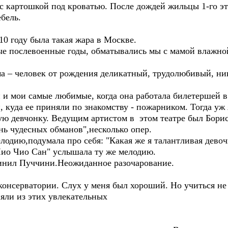
 с картошкой под кроватью. После дождей жильцы 1-го э
бель.
10 году была такая жара в Москве.
вые послевоенные годы, обматывались мы с мамой влажно
ма – человек от рождения деликатный, трудолюбивый, ни
 и мои самые любимые, когда она работала билетершей в
, куда ее приняли по знакомству - пожарником. Тогда уж
 девчонку. Ведущим артистом в этом театре был Борис 
ень чудесных обманов",несколько опер.
лодию,подумала про себя: "Какая же я талантливая дево
Чио Чио Сан" услышала ту же мелодию.
чинил Пуччини.Неожиданное разочарование.
онсерватории. Слух у меня был хороший. Но учиться не
яли из этих увлекательных