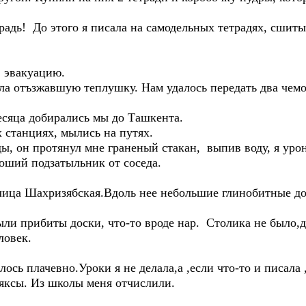
радь! До этого я писала на самодельных тетрадях, сшиты
 эвакуацию.
а отъзжавшую теплушку. Нам удалось передать два чемод
сяца добирались мы до Ташкента.
 станциях, мылись на путях.
ы, он протянул мне граненый стакан, выпив воду, я уро
роший подзатыльник от соседа.
ица Шахризябская.Вдоль нее небольшие глинобитные дом
ыли прибиты доски, что-то вроде нар. Столика не было,да
ловек.
ось плачевно.Уроки я не делала,а ,если что-то и писала
яксы. Из школы меня отчислили.