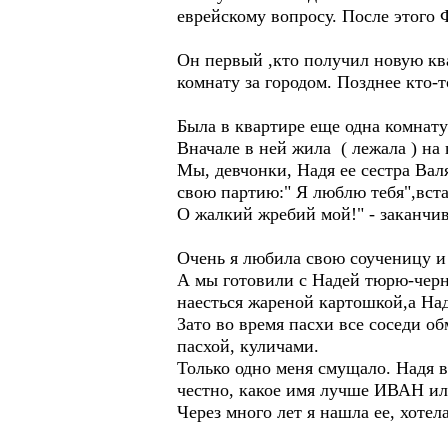
еврейскому вопросу. После этого Ф
Он первый ,кто получил новую ква
комнату за городом. Позднее кто-
Была в квартире еще одна комнат
Вначале в ней жила ( лежала ) н
Мы, девчонки, Надя ее сестра Вал
свою партию:" Я люблю тебя",встав
О жалкий жребий мой!" - заканчив
Очень я любила свою соученицу и 
А мы готовили с Надей тюрю-черн
наесться жареной картошкой,а На
Зато во время пасхи все соседи о
пасхой, куличами.
Только одно меня смущало. Надя 
честно, какое имя лучше ИВАН ил
Через много лет я нашла ее, хоте