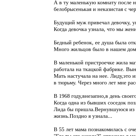
А в ту маленькую комнату после 
белобрысенькая и неказистая с че
Будущий муж привечал девочку, уг
Когда девочка узнала, что мы жени
Бедный ребенок, ее душа была отк
Много жильцов было в нашем доме.
В маленькой пристроечке жила ма
работала на ткацкой фабрике. Вын
Мать настучала на нее. Лиду,это 
в тюрьму. Через много лет мне рас
В 1968 году,внезапно,в день свое
Когда одна из бывших соседок поз
Лида бы пришла.Вернувшуюся из 
жизнь.Поздно я узнала...
В 55 лет мама познакомилась с о