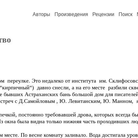
Авторы
Произведения
Рецензии
Поиск
тво
ком переулке. Это недалеко от института им. Склифосо
 “кирпичный“) давно снесли, а на его месте разбили скв
те бывших Астраханских бань большой дом для писателей
 встреч с Д.Самойловым , Ю. Левитанским, Ю. Манном, я
 печкой, постоянно требовавшей дрова, которых всегда бы
 Из окна была видна только нижняя часть проходивших лю
 месте. По весне комнату заливало. Вода достигала уров