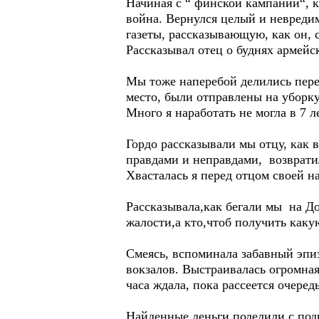
Начиная с “ финской кампании“, к
война. Вернулся целый и невредим
газеты, рассказывающую, как он, 
Рассказывал отец о буднях армейс
Мы тоже наперебой делились пере
место, были отправлены на уборку
Много я наработать не могла в 7 л
Гордо рассказывали мы отцу, ка
правдами и неправдами, возвратил
Хвасталась я перед отцом своей н
Рассказывала,как бегали мы на До
жалости,а кто,чтоб получить каку
Смеясь, вспоминала забавный эпиз
вокзалов. Выстраивалась огромная
часа ждала, пока рассеется очередь
Найденные деньги поделили с под