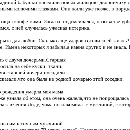
надиной бабушки поселили новых жильцов- дворничиху с 
рными колючими глазками. Они жили уже позже, в пору,ко
ощал конфетками. Заглаза подсмеивался, называл «чурба
мся, с ней случилась ужасная истерика.
рыта для любви. Сколько еще ударов готовила ей жизнь?
 Имена некоторых я забыла,а имена других и не знала. 
ть с двумя дочерьми.Старшая
осила на себе куски ткани.
имя старшей дочери,посадили
сказали,что она была не родной дочерью этой соседки.
го рождения умерла моя мама.
же узнала об этом, она очень жалела,что не попрощалась 
заключения Лиду, мама познакомила с мужчиной, с кот
чень симпатичным мужчиной.