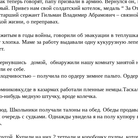
ак теперь говорят, папу призвали в армию. Вернулся он,
ый. Привез нам свой солдатский котелок, медаль “ За От
старший сержант Гильман Владимир Абрамович – связной,
кой жизни, о переправах.
житым в годы войны, говорили об эвакуации в теплушках
 хлопка. Маме за работу выдавали одну кукурузную лепе
ет.
к вернувшись домой, обнаружили нашу комнату занятой
и ее себе.
аходчивостью – получила по ордеру зимнее пальто. Ордер 
мниковку,где в казармах работали пленные немцы.Таскал
ю-нибудь медную штучку, вроде колечка.
од. Школьники получали талоны на обед. Обеды продавал
 очередь с судками. Однажды увидела я на полу купюру в
.
ругой. Купили на них 2 тетради и коробочку пудры, кот