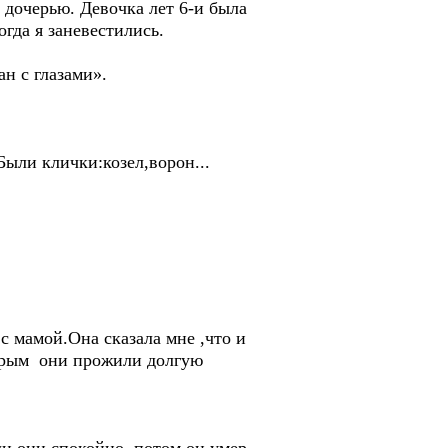
дочерью. Девочка лет 6-и была
гда я заневестились.
н с глазами».
Были клички:козел,ворон...
с мамой.Она сказала мне ,что и
орым они прожили долгую