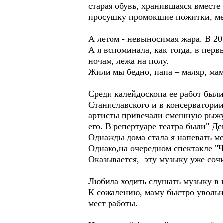
старая обувь, хранившаяся вместе
просушку промокшие пожитки, ме
А летом - невыносимая жара. В 20
А я вспоминала, как тогда, в пер
ночам, лежа на полу.
Жили мы бедно, папа – маляр, ма
Среди калейдоскопа ее работ были
Станиславского и в консерватории
артисты привечали смешную рыжую
его. В репертуаре театра были" Д
Однажды дома стала я напевать ме
Однако,на очередном спектакле "
Оказывается, эту музыку уже со
Любила ходить слушать музыку в к
К сожалению, маму быстро увольн
мест работы.