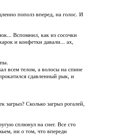
дленно пополз вперед, на голос. И
ок... Вспомнил, как из сосочки
арок и конфетки давали... ах,
апы.
ал всем телом, а волосы на спине
 прокатился сдавленный рык, и
ек загрыз? Сколько загрыз рогалей,
ругую сплюнул на снег. Все сто
жьем, ни о том, что впереди