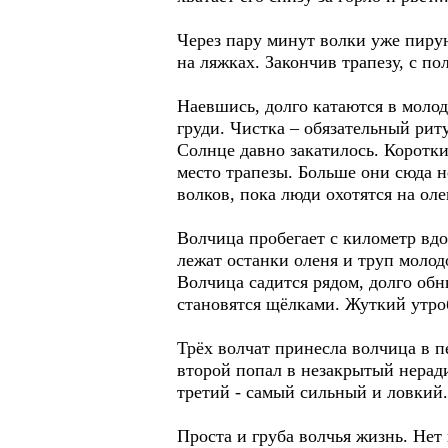
Через пару минут волки уже пиру
на ляжках. Закончив трапезу, с п
Наевшись, долго катаются в моло
груди. Чистка – обязательный рит
Солнце давно закатилось. Коротк
место трапезы. Больше они сюда н
волков, пока люди охотятся на оле
Волчица пробегает с километр вдо
лежат останки оленя и труп молод
Волчица садится рядом, долго обн
становятся щёлками. Жуткий утроб
Трёх волчат принесла волчица в п
второй попал в незакрытый неради
третий - самый сильный и ловкий.
Проста и груба волчья жизнь. Нет 