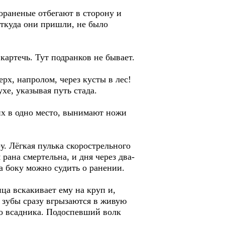
раненые отбегают в сторону и
 откуда они пришли, не было
картечь. Тут подранков не бывает.
ерх, напролом, через кусты в лес!
хе, указывая путь стада.
их в одно место, вынимают ножи
у. Лёгкая пулька скорострельного
 рана смертельна, и дня через два-
 боку можно судить о ранении.
ца вскакивает ему на круп и,
и зубы сразу вгрызаются в живую
го всадника. Подоспевший волк