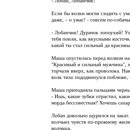
- Лобан, Лобанчик!
Если бы волки могли сходить с ума
даже, – о ужас! - совсем по-собач
- Лобанчик! Дурачок лопоухий! Уз
тебя поили, как вкусными косточк
какой ты стал сильный да красив
Маша опустилась перед волком на
"Красивый и сильный мужчина", хо
торчали вверх, как проволока. На
волк тихо пододвинулся поближе, 
Маша приподняла пальцами черны
- Ишь, какие зубки отрастил, каки
морда бессовестная? Хочешь сахар
Лобан довольно щурился на закат.
волчьих чувств по-прежнему жили в
волчица.