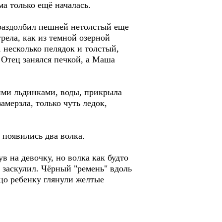
ма только ещё началась.
 раздолбил пешней нетолстый еще
рела, как из темной озерной
 несколько пелядок и толстый,
 Отец занялся печкой, а Маша
кими льдинками, воды, прикрыла
амерзла, только чуть ледок,
 появились два волка.
 на девочку, но волка как будто
и заскулил. Чёрный "ремень" вдоль
ицо ребенку глянули желтые