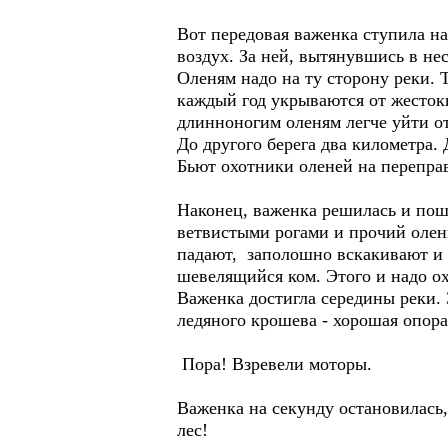
Вот передовая важенка ступила н
воздух. За ней, вытянувшись в не
Оленям надо на ту сторону реки. 
каждый год укрываются от жесток
длинноногим оленям легче уйти от
До другого берега два километра.
Бьют охотники оленей на переправ
Наконец, важенка решилась и пош
ветвистыми рогами и прочий олени
падают, заполошно вскакивают и 
шевелящийся ком. Этого и надо ох
Важенка достигла середины реки. 
ледяного крошева - хорошая опора 
Пора! Взревели моторы.
Важенка на секунду остановилась,
лес!