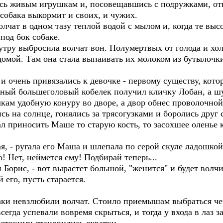
ась живым игрушкам и, посовещавшись с подружками, отн
собака выкормит и своих, и чужих.
чат в одном тазу теплой водой с мылом и, когда те выс
под бок собаке.
 утру выбросила волчат вон. Полумертвых от голода и хо
омой. Там она стала выпаивать их молоком из бутылочк
и очень привязались к девочке - первому существу, кото
упный большеголовый кобелек получил кличку Лобан, а ш
кам удобную конуру во дворе, а двор обнес проволочной
сь на солнце, гонялись за трясогузками и боролись друг
ал приносить Маше то старую кость, то засохшее оленье
ая, - ругала его Маша и шлепала по серой скуле ладошкой,
о! Нет, неймется ему! Подбирай теперь...
и Борис, - вот вырастет большой, "женится" и будет волч
 его, пусть старается.
аки невзлюбили волчат. Стоило приемышам выбраться чер
сегда успевали вовремя скрыться, и тогда у входа в лаз з