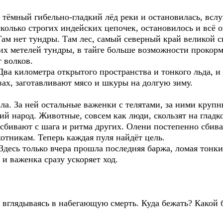
а тёмный гибельно-гладкий лёд реки и остановилась, вс
сколько строгих индейских цепочек, остановилось и всё 
Там нет тундры. Там лес, самый северный край великой с
их метелей тундры, в тайге больше возможности прокорм
 волков.
 Два километра открытого пространства и тонкого льда, и
ах, заготавливают мясо и шкуры на долгую зиму.
ла. За ней остальные важенки с телятами, за ними круп
й народ. Животные, совсем как люди, скользят на гладк
сбивают с шага и ритма других. Олени постепенно сбива
отникам. Теперь каждая пуля найдёт цель.
Здесь только вчера прошла последняя баржа, ломая тонк
и важенка сразу ускоряет ход.
 вглядываясь в набегающую смерть. Куда бежать? Какой б