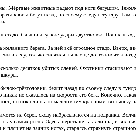
ны. Мёртвые животные падают под ноги бегущим. Тяжело
орачивают и бегут назад по своему следу в тундру. Там,
ся.
в стадо. Слышны гулкие удары двустволок. Пошла в ход 
 желанного берега. За ней всё огромное стадо. Вверх, вв
ени в лесу, только снежная пыль ещё долго висит в возду
есколько десятков убитых оленей. Охотники стаскивают 
 шкуры.
бычок-трёхгодовик, бежит назад по своему следу в тундр
 никак не сказалось на скорости его бега. Конечно, такая
бнет, но пока лишь по маленькому красному пятнышку на
имется на берег, сходу набрасываются на подранка. Волчи
ылок у самых рогов. Здесь шерсть не так длинна, и волчь
 и пляшет на задних ногах, стараясь стряхнуть страшно
.