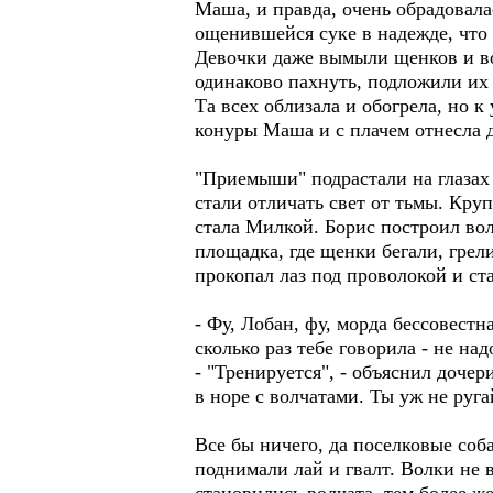
Маша, и правда, очень обрадовал
ощенившейся суке в надежде, что 
Девочки даже вымыли щенков и вол
одинаково пахнуть, подложили их 
Та всех облизала и обогрела, но к
конуры Маша и с плачем отнесла д
"Приемыши" подрастали на глазах 
стали отличать свет от тьмы. Кр
стала Милкой. Борис построил вол
площадка, где щенки бегали, грели
прокопал лаз под проволокой и ст
- Фу, Лобан, фу, морда бессовестн
сколько раз тебе говорила - не над
- "Тренируется", - объяснил дочер
в норе с волчатами. Ты уж не ругай
Все бы ничего, да поселковые соб
поднимали лай и гвалт. Волки не в