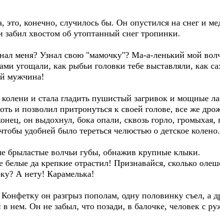
, это, конечно, случилось бы. Он опустился на снег и ме
ьи забил хвостом об утоптанный снег тропинки.
нал меня? Узнал свою "мамочку"? Ма-а-ленький мой волч
ами угощали, как рыбьи головки тебе выставляли, как сах
ый мужчина!
 колени и стала гладить пушистый загривок и мощные л
ть и позволил притронуться к своей голове, все же дрож
конец, он выдохнул, бока опали, сквозь горло, громыхая,
чтобы удобней было тереться челюстью о детское колено.
е брыластые волчьи губы, обнажив крупные клыки.
е белые да крепкие отрастил! Признавайся, сколько олеш
ку? А нету! Карамелька!
 Конфетку он разгрыз пополам, одну половинку съел, а д
 нем. Он не забыл, что позади, в балочке, человек с ру