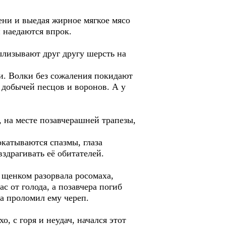
ени и выедая жирное мягкое мясо
и наедаются впрок.
ылизывают друг другу шерсть на
и. Волки без сожаления покидают
т добычей песцов и воронов. А у
, на месте позавчерашней трапезы,
окатываются спазмы, глаза
здрагивать её обитателей.
 щенком разорвала росомаха,
с от голода, а позавчера погиб
та проломил ему череп.
, с горя и неудач, начался этот