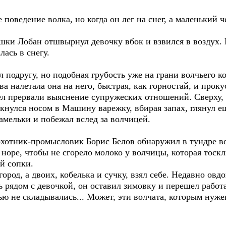
поведение волка, но когда он лег на снег, а маленький че
ки Лобан отшвырнул девочку вбок и взвился в воздух. Г
ась в снегу.
 подругу, но подобная грубость уже на грани волчьего к
ва налетала она на него, быстрая, как горностай, и прок
л прервали выяснение супружеских отношений. Сверху, о
кнулся носом в Машину варежку, вбирая запах, глянул е
амельки и побежал вслед за волчицей.
 охотник-промысловик Борис Белов обнаружил в тундре в
в норе, чтобы не сгорело молоко у волчицы, которая тоск
й сопки.
ород, а двоих, кобелька и сучку, взял себе. Недавно овд
 рядом с девочкой, он оставил зимовку и перешел работа
ю не складывались... Может, эти волчата, которым нужен