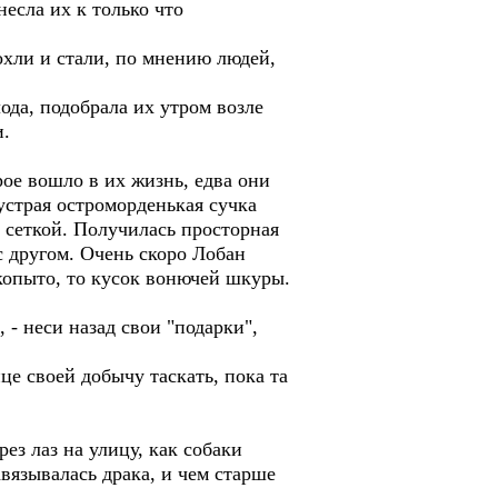
есла их к только что
охли и стали, по мнению людей,
лода, подобрала их утром возле
и.
рое вошло в их жизнь, едва они
устрая остроморденькая сучка
 сеткой. Получилась просторная
 с другом. Очень скоро Лобан
 копыто, то кусок вонючей шкуры.
 - неси назад свои "подарки",
ице своей добычу таскать, пока та
ез лаз на улицу, как собаки
авязывалась драка, и чем старше