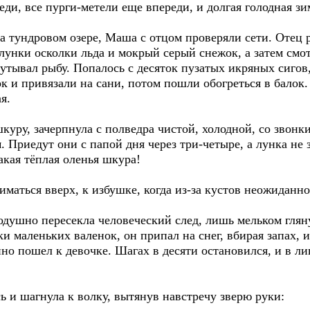
ди, все пурги-метели еще впереди, и долгая голодная зи
на тундровом озере, Маша с отцом проверяли сети. Отец
лунки осколки льда и мокрый серый снежок, а затем смот
утывал рыбу. Попалось с десяток пузатых икряных сигов,
 и привязали на сани, потом пошли обогреться в балок.
я.
куру, зачерпнула с полведра чистой, холодной, со звон
Приедут они с папой дня через три-четыре, а лунка не з
акая тёплая оленья шкура!
маться вверх, к избушке, когда из-за кустов неожиданно
душно пересекла человеческий след, лишь мельком глянув
и маленьких валенок, он припал на снег, вбирая запах, 
но пошел к девочке. Шагах в десяти остановился, и в л
ь и шагнула к волку, вытянув навстречу зверю руки: