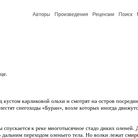
Авторы
Произведения
Рецензии
Поиск
це.
од кустом карликовой ольхи и смотрят на остров посреди
естят снегоходы «Буран», возле которых иногда движутс
ы спускается к реке многотысячное стадо диких оленей. 
о дальним переходом оленьего тела. Но волки лежат сми