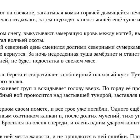
ют на свежине, заглатывая комки горячей дымящейся печ
олчаса отдыхают, затем подходят к неостывшей ещё туше 
дом снегу, выкусывают замерзшую кровь между когтей, в
уал волчьей охоты.
ий северный день сменился долгими северными сумеркам
е вернутся. За ночь недоеденная туша замёрзнет и стане
ней, не будет недостатка в свежем мясе.
ль берега и сворачивает за обширный ольховый куст. Тут
ого волка.
юхивает труп и вскидывает голову вверх. По горлу её пр
ный вой проносится над застывшей тундрой, заставляя в
ервом своем помете, и все трое уже погибли. Одного ещё
вым охотником капкан и, после долгих мучений, тихо уга
 Бросился на оленя спереди, и олень одним ударом копы
в ней места жалости, и не прощаются в ней ошибки. Плохо