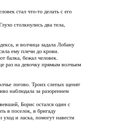
ловек стал что-то делать с его
лухо столкнулись два тела,
одекса, и волчица задала Лобану
усила ему плечи до крови.
т балка, бежал человек.
ще раз на девочку прямым волчьим
олчье логово. Троих слепых щенят
ливо наблюдала за разорением
овевший, Борис остался один с
ть в поселок, в бригаду
 уход и ласка, помогут навести