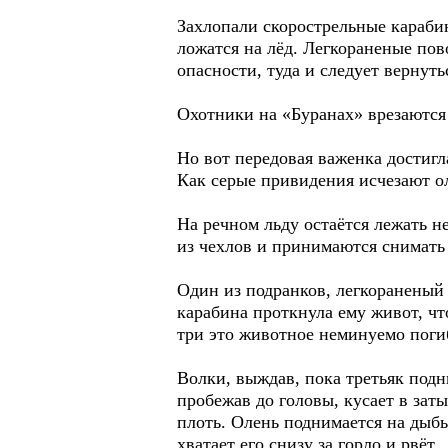
Захлопали скорострельные караби
ложатся на лёд. Легкораненые пов
опасности, туда и следует вернуть
Охотники на «Буранах» врезаются 
Но вот передовая важенка достигла
Как серые привидения исчезают ол
На речном льду остаётся лежать н
из чехлов и принимаются снимать
Один из подранков, легкораненый 
карабина проткнула ему живот, что
три это животное неминуемо поги
Волки, выждав, пока третьяк подн
пробежав до головы, кусает в зат
плоть. Олень поднимается на дыбы
хватает его снизу за горло и рвёт..