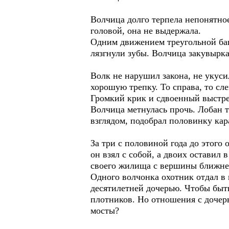
Волчица долго терпела непонятное 
головой, она не выдержала.
Одним движением треугольной баш
лязгнули зубы. Волчица закувыркал
Волк не нарушил закона, не укусил
хорошую трепку. То справа, то сле
Громкий крик и сдвоенный выстре
Волчица метнулась прочь. Лобан т
взглядом, подобрал половинку кар
За три с половиной года до этого
он взял с собой, а двоих оставил 
своего жилища с вершины ближне
Одного волчонка охотник отдал в г
десятилетней дочерью. Чтобы быть
плотников. Но отношения с дочерь
мосты?