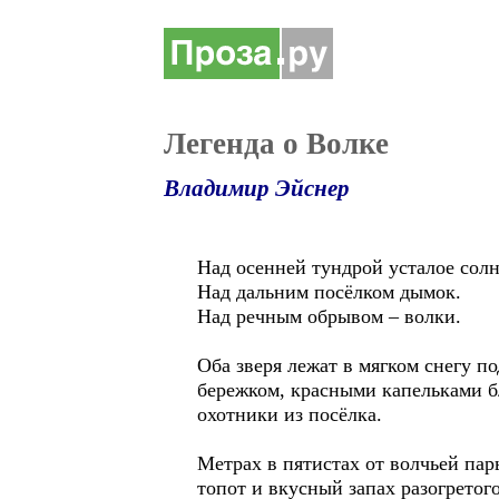
Легенда о Волке
Владимир Эйснер
Над осенней тундрой усталое солн
Над дальним посёлком дымок.
Над речным обрывом – волки.
Оба зверя лежат в мягком снегу п
бережком, красными капельками бл
охотники из посёлка.
Метрах в пятистах от волчьей пар
топот и вкусный запах разогретог