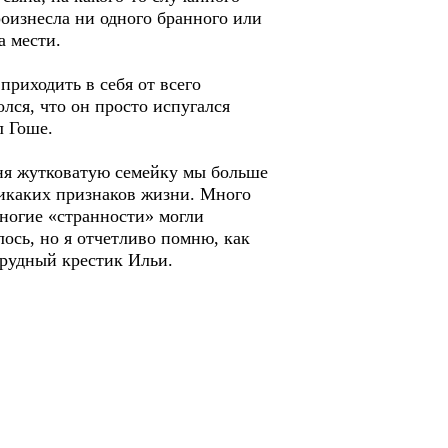
роизнесла ни одного бранного или
а мести.
риходить в себя от всего
лся, что он просто испугался
л Гоше.
дня жутковатую семейку мы больше
никаких признаков жизни. Много
Многие «странности» могли
лось, но я отчетливо помню, как
грудный крестик Ильи.