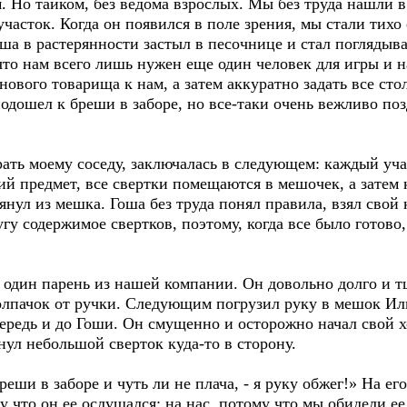
м. Но тайком, без ведома взрослых. Мы без труда нашли в
асток. Когда он появился в поле зрения, мы стали тихо е
оша в растерянности застыл в песочнице и стал поглядыва
 что нам всего лишь нужен еще один человек для игры и 
нового товарища к нам, а затем аккуратно задать все ст
подошел к бреши в заборе, но все-таки очень вежливо по
рать моему соседу, заключалась в следующем: каждый уч
кий предмет, все свертки помещаются в мешочек, а зате
янул из мешка. Гоша без труда понял правила, взял свой 
гу содержимое свертков, поэтому, когда все было готово
 один парень из нашей компании. Он довольно долго и 
олпачок от ручки. Следующим погрузил руку в мешок Иль
ередь и до Гоши. Он смущенно и осторожно начал свой х
инул небольшой сверток куда-то в сторону.
бреши в заборе и чуть ли не плача, - я руку обжег!» На е
му что он ее ослушался; на нас, потому что мы обидели ее