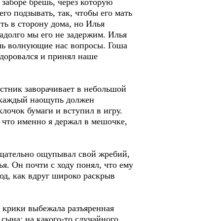
 заборе брешь, через которую
го подзывать, так, чтобы его мать
ть в сторону дома, но Илья
надолго мы его не задержим. Илья
оль волнующие нас вопросы. Гоша
здоровался и принял наше
астник заворачивает в небольшой
м каждый наощупь должен
клочок бумаги и вступил в игру.
, что именно я держал в мешочке,
тщательно ощупывал свой жребий,
я. Он почти с ходу понял, что ему
од, как вдруг широко раскрыв
го крики выбежала разъяренная
 сына; на какого-то случайного