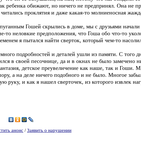
как ребенка обижают, но ничего не предпринял. Она не п
х читались проклятия и даже какая-то молниеносная жажд
уганным Гошей скрылись в доме, мы с друзьями начали п
-то неловкие предположения, что Гоша обо что-то уколо
еменем я пытался найти сверток, который чем-то насоли
 много подробностей и деталей ушли из памяти. С того 
лся в своей песочнице, да и в окнах не было замечено 
фантазия, детское преувеличение как наше, так и Гоши. 
ору, а на деле ничего подобного и не было. Многое забы
ую руку, и как я нашел сверточек, из которого извлек на
0
стить анонс
/
Заявить о нарушении