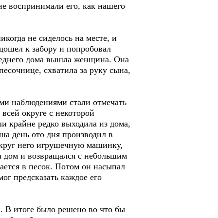
не воспринимали его, как нашего
когда не сиделось на месте, и
одошел к забору и попробовал
оседнего дома вышла женщина. Она
песочнице, схватила за руку сына,
тими наблюдениями стали отмечать
 всей округе с некоторой
и крайне редко выходила из дома,
оша день ото дня производил в
округ него игрушечную машинку,
за дом и возвращался с небольшим
ается в песок. Потом он насыпал
мог предсказать каждое его
. В итоге было решено во что бы