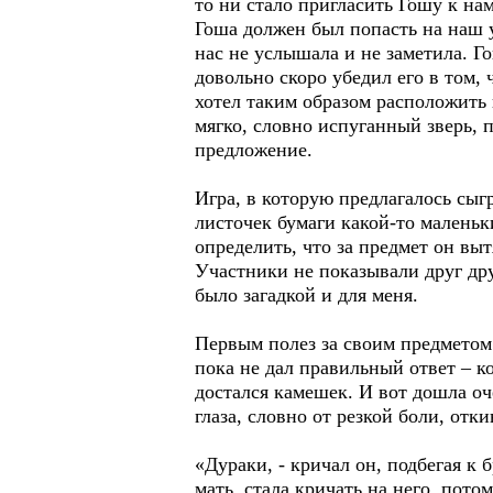
то ни стало пригласить Гошу к на
Гоша должен был попасть на наш уч
нас не услышала и не заметила. Г
довольно скоро убедил его в том,
хотел таким образом расположить 
мягко, словно испуганный зверь, 
предложение.
Игра, в которую предлагалось сыг
листочек бумаги какой-то малень
определить, что за предмет он выт
Участники не показывали друг дру
было загадкой и для меня.
Первым полез за своим предметом
пока не дал правильный ответ – к
достался камешек. И вот дошла оч
глаза, словно от резкой боли, отк
«Дураки, - кричал он, подбегая к 
мать, стала кричать на него, пото