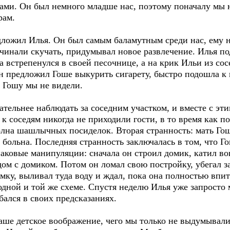
ками. Он был немного младше нас, поэтому поначалу мы 
рам.
дложил Илья. Он был самым баламутным среди нас, ему ни
ачинали скучать, придумывал новое развлечение. Илья п
а встрепенулся в своей песочнице, а на крик Ильи из с
н предложил Гоше выкурить сигарету, быстро подошла к 
я Гошу мы не видели.
ательнее наблюдать за соседним участком, и вместе с э
к соседям никогда не приходили гости, в то время как по
лна шашлычных посиделок. Вторая странность: мать Гош
 больна. Последняя странность заключалась в том, что Г
аковые манипуляции: сначала он строил домик, катил в
дом с домиком. Потом он ломал свою постройку, убегал 
мку, выливал туда воду и ждал, пока она полностью впит
 одной и той же схеме. Спустя неделю Илья уже запросто 
ался в своих предсказаниях.
аше детское воображение, чего мы только не выдумывали