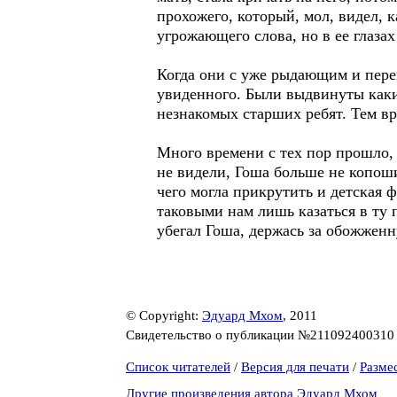
прохожего, который, мол, видел, 
угрожающего слова, но в ее глаза
Когда они с уже рыдающим и переп
увиденного. Были выдвинуты какие
незнакомых старших ребят. Тем вр
Много времени с тех пор прошло,
не видели, Гоша больше не копоши
чего могла прикрутить и детская 
таковыми нам лишь казаться в ту п
убегал Гоша, держась за обожженн
© Copyright:
Эдуард Мхом
, 2011
Свидетельство о публикации №21109240031
Список читателей
/
Версия для печати
/
Разме
Другие произведения автора Эдуард Мхом