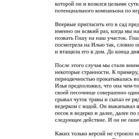
которой он и возился целыми сут
потенциального компаньона по иг
Впервые пригласить его в сад пре
именно он всякий раз, когда мы н
позвать Гошу на наш участок. Гош
посмотрела на Илью так, словно о
и втащила его в дом. До конца дн
После этого случая мы стали вним
некоторые странности. К примеру, 
периодичностью прокатывалась во
Илья предположил, что она чем-то
своей песочнице совершенно один
срывал чуток травы и сыпал ее ря
ведерком с водой. Он выкапывал я
песок в ведерко и далее, далее по
следующее действие. И он не ошиб
Каких только версий не строило н