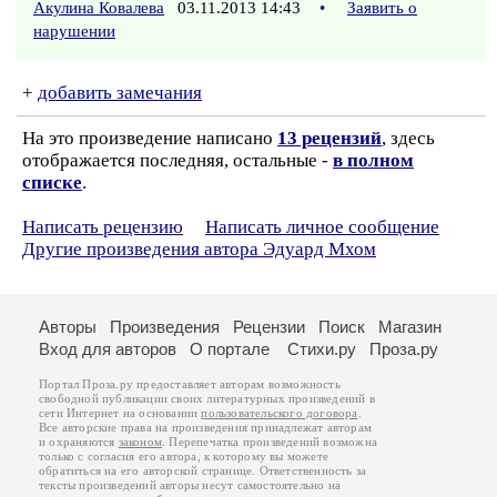
Акулина Ковалева
03.11.2013 14:43
•
Заявить о
нарушении
+
добавить замечания
На это произведение написано
13 рецензий
, здесь
отображается последняя, остальные -
в полном
списке
.
Написать рецензию
Написать личное сообщение
Другие произведения автора Эдуард Мхом
Авторы
Произведения
Рецензии
Поиск
Магазин
Вход для авторов
О портале
Стихи.ру
Проза.ру
Портал Проза.ру предоставляет авторам возможность
свободной публикации своих литературных произведений в
сети Интернет на основании
пользовательского договора
.
Все авторские права на произведения принадлежат авторам
и охраняются
законом
. Перепечатка произведений возможна
только с согласия его автора, к которому вы можете
обратиться на его авторской странице. Ответственность за
тексты произведений авторы несут самостоятельно на