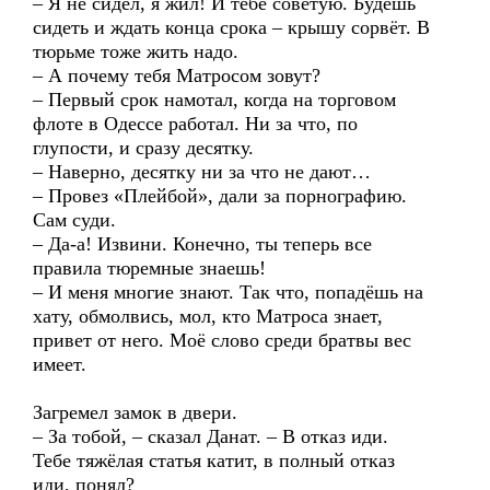
– Я не сидел, я жил! И тебе советую. Будешь
сидеть и ждать конца срока – крышу сорвёт. В
тюрьме тоже жить надо.
– А почему тебя Матросом зовут?
– Первый срок намотал, когда на торговом
флоте в Одессе работал. Ни за что, по
глупости, и сразу десятку.
– Наверно, десятку ни за что не дают…
– Провез «Плейбой», дали за порнографию.
Сам суди.
– Да-а! Извини. Конечно, ты теперь все
правила тюремные знаешь!
– И меня многие знают. Так что, попадёшь на
хату, обмолвись, мол, кто Матроса знает,
привет от него. Моё слово среди братвы вес
имеет.
Загремел замок в двери.
– За тобой, – сказал Данат. – В отказ иди.
Тебе тяжёлая статья катит, в полный отказ
иди, понял?