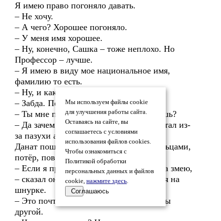
Я имею право погоняло давать.
– Не хочу.
– А чего? Хорошее погоняло.
– У меня имя хорошее.
– Ну, конечно, Сашка – тоже неплохо. Но
Профессор – лучше.
– Я имею в виду мое национальное имя,
фамилию то есть.
– Ну, и как это звучит?
– Забда. Переводится – Змей.
Мы используем файлы cookie
для улучшения работы сайта.
– Ты мне по приколу понты не колотишь?
Оставаясь на сайте, вы
– Да зачем мне врать? – Александр достал из-
соглашаетесь с условиями
за пазухи амулет. – Вот, смотри.
использования файлов cookies.
Данат пощупал синими от наколок пальцами,
Чтобы ознакомиться с
потёр, повертел.
Политикой обработки
– Если я правильно догоняю, похоже на змею,
персональных данных и файлов
– сказал он. – А я думал, крестик у тебя на
cookie,
нажмите здесь
.
шнурке.
Соглашаюсь
– Это почти крестик и есть, только веры
другой.