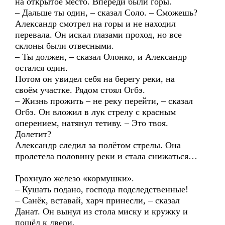
на открытое место. Впереди были горы.
– Дальше ты один, – сказал Соло. – Сможешь?
Александр смотрел на горы и не находил
перевала. Он искал глазами проход, но все
склоны были отвесными.
– Ты должен, – сказал Олонко, и Александр
остался один.
Потом он увидел себя на берегу реки, на
своём участке. Рядом стоял Огбэ.
– Жизнь прожить – не реку перейти, – сказал
Огбэ. Он вложил в лук стрелу с красным
оперением, натянул тетиву. – Это твоя.
Долетит?
Александр следил за полётом стрелы. Она
пролетела половину реки и стала снижаться…
Грохнуло железо «кормушки».
– Кушать подано, господа подследственные!
– Санёк, вставай, харч принесли, – сказал
Данат. Он вынул из стола миску и кружку и
пошёл к двери.