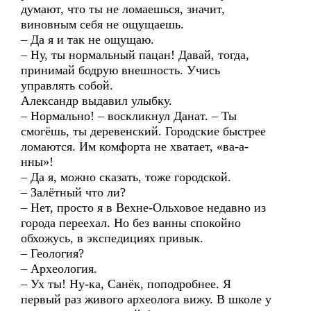
думают, что ты не ломаешься, значит,
виновным себя не ощущаешь.
– Да я и так не ощущаю.
– Ну, ты нормальный пацан! Давай, тогда,
принимай бодрую внешность. Учись
управлять собой.
Александр выдавил улыбку.
– Нормально! – воскликнул Данат. – Ты
смогёшь, ты деревенский. Городские быстрее
ломаются. Им комфорта не хватает, «ва-а-
нны»!
– Да я, можно сказать, тоже городской.
– Залётный что ли?
– Нет, просто я в Вехне-Ольховое недавно из
города переехал. Но без ванны спокойно
обхожусь, в экспедициях привык.
– Геология?
– Археология.
– Ух ты! Ну-ка, Санёк, поподробнее. Я
первый раз живого археолога вижу. В школе у