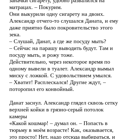
заначки сигарету, удобно развалился на
матрацах. – Покурим.
Они выкурили одну сигарету на двоих.
Александр отчего-то слушался Даната, и ему
даже приятно было покровительство этого
зека.
– Слушай, Данат, а где же посуду мыть?
– Сейчас на парашу выводить будут. Там и
посуду мыть, и рожу тоже.
Действительно, через некоторое время по
одному вывели в туалет. Александр вымыл
миску с ложкой. С удовольствием умылся.
– Хватит! Расплескался! Другие ждут, –
поторопил его конвойный.
Данат заснул. Александр глядел сквозь сетку
верхней койки в грязно-серый потолок
камеры
«Какой кошмар! – думал он. – Попасть в
тюрьму в моём возрасте! Как, оказывается,
это просто! Нет, надо отсюда выбираться, и