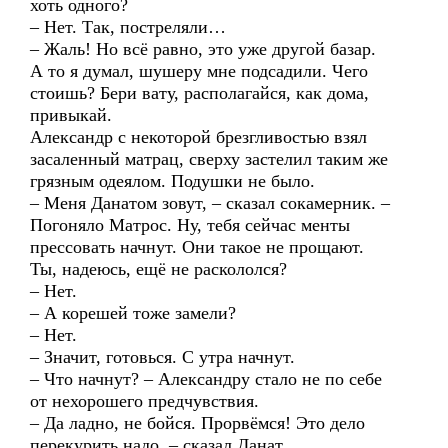
хоть одного?
– Нет. Так, постреляли…
– Жаль! Но всё равно, это уже другой базар.
А то я думал, шушеру мне подсадили. Чего
стоишь? Бери вату, располагайся, как дома,
привыкай.
Александр с некоторой брезгливостью взял
засаленный матрац, сверху застелил таким же
грязным одеялом. Подушки не было.
– Меня Данатом зовут, – сказал сокамерник. –
Погоняло Матрос. Ну, тебя сейчас менты
прессовать начнут. Они такое не прощают.
Ты, надеюсь, ещё не раскололся?
– Нет.
– А корешей тоже замели?
– Нет.
– Значит, готовься. С утра начнут.
– Что начнут? – Александру стало не по себе
от нехорошего предчувствия.
– Да ладно, не бойся. Прорвёмся! Это дело
перекурить надо, – сказал Данат.