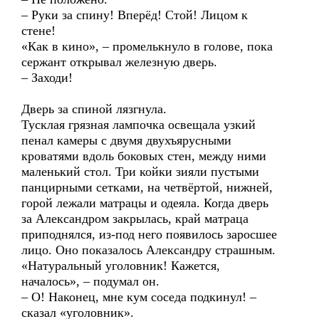
– Руки за спину! Вперёд! Стой! Лицом к
стене!
«Как в кино», – промелькнуло в голове, пока
сержант открывал железную дверь.
– Заходи!
Дверь за спиной лязгнула.
Тусклая грязная лампочка освещала узкий
пенал камеры с двумя двухъярусными
кроватями вдоль боковых стен, между ними
маленький стол. Три койки зияли пустыми
панцирными сетками, на четвёртой, нижней,
горой лежали матрацы и одеяла. Когда дверь
за Александром закрылась, край матраца
приподнялся, из-под него появилось заросшее
лицо. Оно показалось Александру страшным.
«Натуральный уголовник! Кажется,
началось», – подумал он.
– О! Наконец, мне кум соседа подкинул! –
сказал «уголовник».