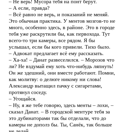
– Не верь! Мусора тебя на понт берут.
– А если, правда?
– Всё равно не верь, и показаний не меняй.
Это обычная практика. У ментов мозгов-то не
много, особенно здесь, в районе. Это в городе
тебя уже раскрутили бы, как первохода. Тут
всего-то три камеры, все рядом. Я бы
услышал, если бы кого привели. Тихо было.
– Адвокат предлагает всё ему рассказать.
– Ха-ха! – Данат развеселился. – Морозов что
ли? Не вздумай ему хоть что-нибудь ляпнуть!
Он же здешний, они вместе работают. Помни,
как молитву: о делюге никому ни слова!
Александр вытащил пачку с сигаретами,
протянул соседу.
– Угощайся.
– Ну, я же тебе говорю, здесь менты – лохи, –
сказал Данат. – В городской ментуре тебя за
это дубинаторами так бы отделали, что до
камеры не дополз бы. Ты, Санёк, так больше
не делай.