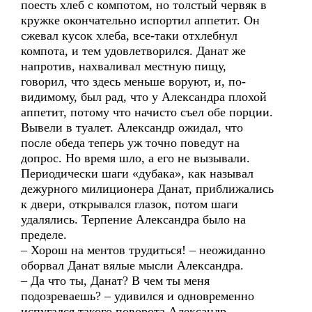
поесть хлеб с компотом, но толстый червяк в
кружке окончательно испортил аппетит. Он
сжевал кусок хлеба, все-таки отхлебнул
компота, и тем удовлетворился. Данат же
напротив, нахваливал местную пищу,
говорил, что здесь меньше воруют, и, по-
видимому, был рад, что у Александра плохой
аппетит, потому что начисто съел обе порции.
Вывели в туалет. Александр ожидал, что
после обеда теперь уж точно поведут на
допрос. Но время шло, а его не вызывали.
Периодически шаги «дубака», как называл
дежурного милиционера Данат, приближались
к двери, открывался глазок, потом шаги
удалялись. Терпение Александра было на
пределе.
– Хорош на ментов трудиться! – неожиданно
оборвал Данат вялые мысли Александра.
– Да что ты, Данат? В чем ты меня
подозреваешь? – удивился и одновременно
испугался такого поворота Александр.