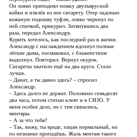
Он ловко приподнял ножку двухъярусной
койки и извлёк из нее сигарету. Отер ладонью
кожаную подошву туфли, ловко чиркнул по
ней спичкой, прикурил. Затянувшись два
раза, передал Александру.
Курить хотелось, как последний раз в жизни.
Александр с наслаждением вдохнул полные
лёгкие дыма, посмаковал, с блаженством
выдохнул. Повторил. Вернул окурок.
Сигареты хватило ещё на два круга. Стало
лучше.
– Данат, а ты давно здесь? – спросил
Александр.
– Здесь долго не держат. Положено семьдесят
два часа, потом статью клеят и в СИЗО. У
меня особое дело, не с тем связались,
ментяры.
– А за что тебя?
– Так, вижу, ты вроде, пацан нормальный, но
по незнанке пропадёшь. Жаль ментам такого