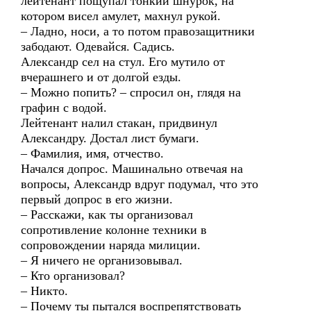
лейтенант пощупал тонкий шнурок, на
котором висел амулет, махнул рукой.
– Ладно, носи, а то потом правозащитники
забодают. Одевайся. Садись.
Александр сел на стул. Его мутило от
вчерашнего и от долгой езды.
– Можно попить? – спросил он, глядя на
графин с водой.
Лейтенант налил стакан, придвинул
Александру. Достал лист бумаги.
– Фамилия, имя, отчество.
Начался допрос. Машинально отвечая на
вопросы, Александр вдруг подумал, что это
первый допрос в его жизни.
– Расскажи, как ты организовал
сопротивление колонне техники в
сопровождении наряда милиции.
– Я ничего не организовывал.
– Кто организовал?
– Никто.
– Почему ты пытался воспрепятствовать