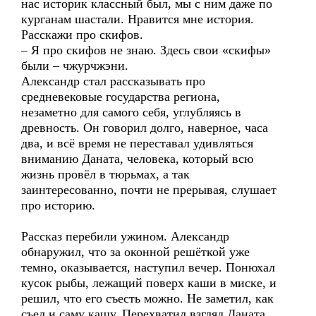
нас историк классный был, мы с ним даже по
курганам шастали. Нравится мне история.
Расскажи про скифов.
– Я про скифов не знаю. Здесь свои «скифы»
были – чжурчжэни.
Александр стал рассказывать про
средневековые государства региона,
незаметно для самого себя, углубляясь в
древность. Он говорил долго, наверное, часа
два, и всё время не переставал удивляться
вниманию Даната, человека, который всю
жизнь провёл в тюрьмах, а так
заинтересованно, почти не прерывая, слушает
про историю.
Рассказ перебили ужином. Александр
обнаружил, что за оконной решёткой уже
темно, оказывается, наступил вечер. Понюхал
кусок рыбы, лежащий поверх каши в миске, и
решил, что его съесть можно. Не заметил, как
съел и саму кашу. Перехватил взгляд Даната,