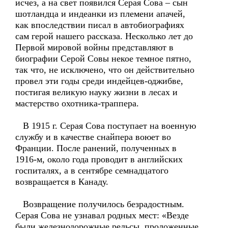
исчез, а на свет появился Серая Сова – сын
шотландца и индеанки из племени апачей,
как впоследствии писал в автобиографиях
сам герой нашего рассказа. Несколько лет до
Первой мировой войны представляют в
биографии Серой Совы некое темное пятно,
так что, не исключено, что он действительно
провел эти годы среди индейцев-оджибве,
постигая великую науку жизни в лесах и
мастерство охотника-траппера.
В 1915 г. Серая Сова поступает на военную
службу и в качестве снайпера воюет во
Франции. После ранений, полученных в
1916-м, около года проводит в английских
госпиталях, а в сентябре семнадцатого
возвращается в Канаду.
Возвращение получилось безрадостным.
Серая Сова не узнавал родных мест: «Везде
были железнодорожные рельсы, проложенные