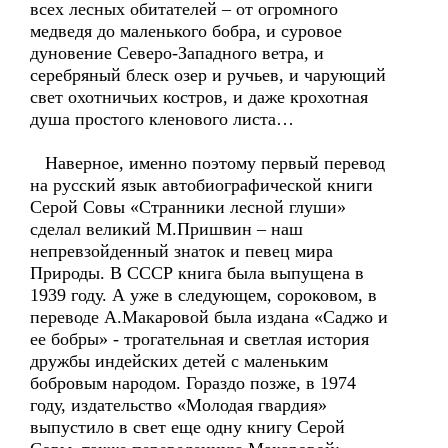
всех лесных обитателей – от огромного
медведя до маленького бобра, и суровое
дуновение Северо-Западного ветра, и
серебряный блеск озер и ручьев, и чарующий
свет охотничьих костров, и даже крохотная
душа простого кленового листа…
Наверное, именно поэтому первый перевод
на русский язык автобиографической книги
Серой Совы «Странники лесной глуши»
сделал великий М.Пришвин – наш
непревзойденный знаток и певец мира
Природы. В СССР книга была выпущена в
1939 году. А уже в следующем, сороковом, в
переводе А.Макаровой была издана «Саджо и
ее бобры» - трогательная и светлая история
дружбы индейских детей с маленьким
бобровым народом. Гораздо позже, в 1974
году, издательство «Молодая гвардия»
выпустило в свет еще одну книгу Серой