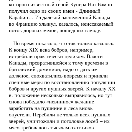
которого известный герой Купера Нат Бампо
получил одно из своих имен - Длинный
Карабин… Из далекой заснеженной Канады
во Францию хлынул, казалось, неиссякаемый
поток дорогих мехов, вошедших в моду.
Но время показало, что так только казалось.
К концу XIX века бобров, например,
истребили практически целиком. Власти
Канады, превратившейся к тому времени в
британский доминион, надо отдать им
должное, спохватились вовремя и приняли
спешные меры по восстановлению популяции
бобров и других пушных зверей. К началу XX
в. положение несколько выправилось, но тут
снова победило «невинное» желание
заработать на пушнине и леса вновь
опустели. Перебили не только всех пушных
зверей, уничтожили и поголовье лосей – их
мясо требовалось тысячам охотников…