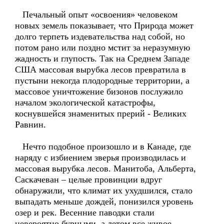
Печальный опыт «освоения» человеком
новых земель показывает, что Природа может
долго терпеть издевательства над собой, но
потом рано или поздно мстит за неразумную
жадность и глупость. Так на Среднем Западе
США массовая вырубка лесов превратила в
пустыни некогда плодородные территории, а
массовое уничтожение бизонов послужило
началом экологической катастрофы,
коснувшейся знаменитых прерий - Великих
Равнин.
Нечто подобное произошло и в Канаде, где
наряду с избиением зверья производилась и
массовая вырубка лесов. Манитоба, Альберта,
Саскачеван – целые провинции вдруг
обнаружили, что климат их ухудшился, стало
выпадать меньше дождей, понизился уровень
озер и рек. Весенние паводки стали
невероятно бурными, а летом все живое