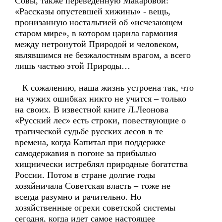
Совы, также переведенную Макаровой:
«Рассказы опустевшей хижины» - вещь,
пронизанную ностальгией об «исчезающем
старом мире», в котором царила гармония
между нетронутой Природой и человеком,
являвшимся не безжалостным врагом, а всего
лишь частью этой Природы…
К сожалению, наша жизнь устроена так, что
на чужих ошибках никто не учится – только
на своих. В известной книге Л.Леонова
«Русский лес» есть строки, повествующие о
трагической судьбе русских лесов в те
времена, когда Капитал при поддержке
самодержавия в погоне за прибылью
хищнически истреблял природные богатства
России. Потом в стране долгие годы
хозяйничала Советская власть – тоже не
всегда разумно и рачительно. Но
хозяйственные огрехи советской системы
сегодня, когда идет самое настоящее