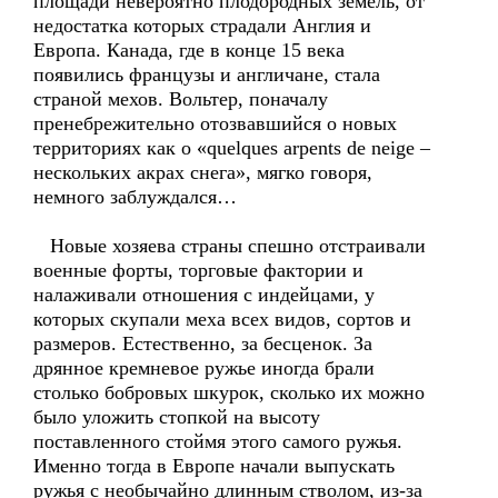
площади невероятно плодородных земель, от
недостатка которых страдали Англия и
Европа. Канада, где в конце 15 века
появились французы и англичане, стала
страной мехов. Вольтер, поначалу
пренебрежительно отозвавшийся о новых
территориях как о «quelques arpents de neige –
нескольких акрах снега», мягко говоря,
немного заблуждался…
Новые хозяева страны спешно отстраивали
военные форты, торговые фактории и
налаживали отношения с индейцами, у
которых скупали меха всех видов, сортов и
размеров. Естественно, за бесценок. За
дрянное кремневое ружье иногда брали
столько бобровых шкурок, сколько их можно
было уложить стопкой на высоту
поставленного стоймя этого самого ружья.
Именно тогда в Европе начали выпускать
ружья с необычайно длинным стволом, из-за