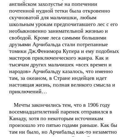
английском захолустье на попечении
почтенной нудной тетки была откровенно
скучноватой для мальчишки, любым
школьным урокам предпочитавшего лес с его
необыкновенно занимательной жизнью и
свободой. Кроме леса самыми большими
друзьями Арчибальда стали потрепанные
томики Дж.Фенимора Купера и ему подобных
мастеров приключенческого жанра. Как и
тысячам других мальчишек «всех времен и
народов» Арчибальду казалось, что именно
там, за океаном, в Стране индейцев идет
настоящая жизнь, полная великого смысла и
приключений…
Мечты закончились тем, что в 1906 году
восемнадцатилетний паренек отправился в
Канаду, хотя по некоторым источникам
произошло это пятью годами раньше. Как бы
там ни было, но Арчибальд как-то незаметно