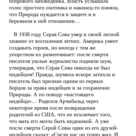
бобрового заповедника. Власть услышала
голос простого охотника и наконец-то поняла,
что Природа нуждается в защите и в
бережном к ней отношении…
В 1938 году Серая Сова умер в своей лесной
хижине от воспаления легких. Америка умеет
создавать героев, но иногда с тем же
упорством их развенчивает: после смерти
писателя ушлые журналисты подняли шум,
утверждая, что Серая Сова никогда не был
индейцем! Правда, шумиха вскоре затихла и
писатель был признан одним из первых
борцов за права индейцев и за сохранение
Природы. А по поводу «настоящего
индейца»… Родился Арчибальд через
некоторое время после возвращения
родителей из США, что не исключает того,
что мать его могла быть индеанкой. А уже
после смерти Серой Совы один из его друзей-
индейцев сказал: «Среди нас он точно жил. И