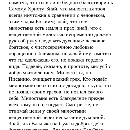
памятуя, что ты в лице бедного благотворишь
Самому Христу. Знай, что милостыня твоя
всегда ничтожна в сравнении с человеком,
этим чадом Божиим; знай, что твоя
милостыня есть земля и прах; знай, что с
вещественной милостью непременно должна
рука об руку следовать духовная: ласковое,
братское, с чистосердечною любовью
обращение с ближним; не давай ему заметить,
что ты одолжаешь его, не покажи гордого
вида. Подавай, сказано, в простоте, милуяй с
добрым изволени­ем. Милостыня, по
Писанию, очищает всякий грех. Кто подаёт
милостыню неохотно и с досадою, скупо, тот
не познал своих грехов, не познал самого
себя. Милостыня есть благодеяние прежде
всех тому, кто её подаёт. Смотри же, не
отнимай цены у своей милостыни
вещественной через неоказание духовной.
Знай, что Владыка на Суде и добрые дела