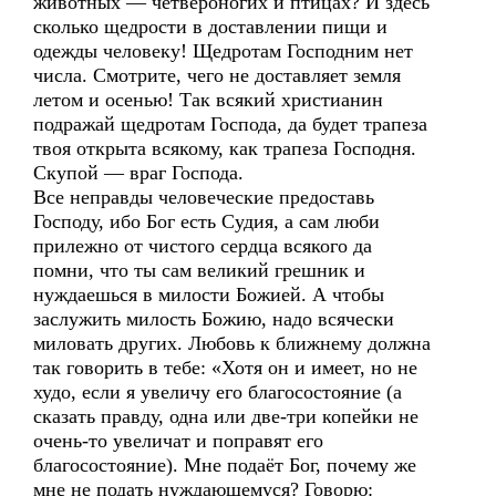
животных — четвероногих и птицах? И здесь
сколько щедрости в доставлении пищи и
одежды человеку! Щедротам Господним нет
числа. Смотрите, чего не доставляет земля
летом и осенью! Так всякий христианин
подражай щедротам Господа, да будет трапеза
твоя открыта всякому, как трапеза Господня.
Скупой — враг Господа.
Все неправды человеческие предоставь
Господу, ибо Бог есть Судия, а сам люби
прилежно от чистого сердца всякого да
помни, что ты сам великий грешник и
нуждаешься в милости Божией. А чтобы
заслужить милость Божию, надо всячески
миловать других. Любовь к ближнему должна
так говорить в тебе: «Хотя он и имеет, но не
худо, если я увеличу его благосостояние (а
сказать правду, одна или две-три копейки не
очень-то увеличат и поправят его
благосостояние). Мне подаёт Бог, почему же
мне не подать нуждающемуся? Говорю: