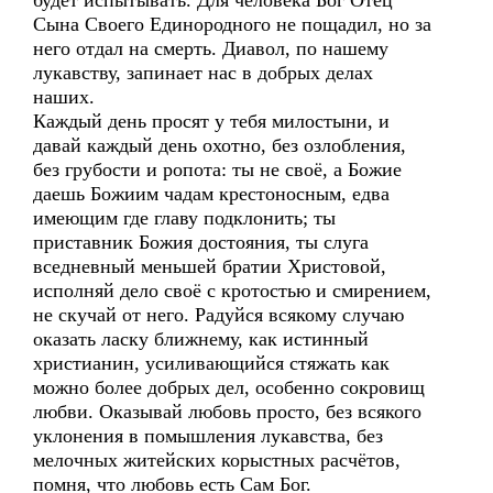
будет испытывать. Для человека Бог Отец
Сына Своего Единородного не пощадил, но за
него отдал на смерть. Диавол, по нашему
лукавству, запинает нас в добрых делах
наших.
Каждый день просят у тебя милостыни, и
давай каждый день охотно, без озлобления,
без грубости и ропота: ты не своё, а Божие
даешь Божиим чадам крестоносным, едва
имеющим где главу подклонить; ты
приставник Божия достояния, ты слуга
вседневный меньшей братии Христовой,
исполняй дело своё с кротостью и смирением,
не скучай от него. Радуйся всякому случаю
оказать ласку ближнему, как истинный
христианин, усиливающийся стяжать как
можно более добрых дел, особенно сокровищ
любви. Оказывай любовь просто, без всякого
уклонения в помышления лукавства, без
мелочных житейских корыстных расчётов,
помня, что любовь есть Сам Бог.