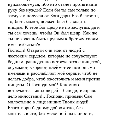
нуждающемуся, ибо кто станет протягивать
руку без нужды? Если бы ты сам только по
заслугам получал от Бога дары Его благости,
то, быть может, должен был бы ходить
нищим. К тебе Бог щедр не по заслугам, да и
ты сам хочешь, чтобы Он был щедр. Как же
ты не хочешь быть щедрым к братьям своим,
имея избытки?»
Господи! Отврати очи мои от людей с
жестоким сердцем, которые не сочувствуют
бедным, равнодушно встречаются с нищетой,
осуждают, укоряют, клеймят её позорными
именами и расслабляют моё сердце, чтоб не
делать добра, чтоб ожесточить и меня против
нищеты. О Господи мой! Как много
встречается таких людей! Господи, исправь
дело милостыни!.. Господи, приемли Сам
милостыню в лице нищих Твоих людей.
Благотвори бедному доброхотно, без
мнительности, без мелочной пытливости,