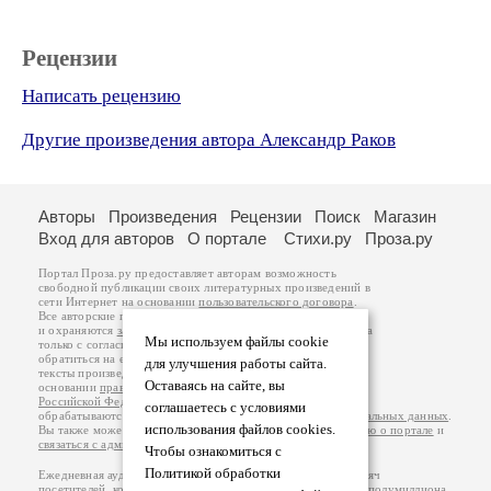
Рецензии
Написать рецензию
Другие произведения автора Александр Раков
Авторы
Произведения
Рецензии
Поиск
Магазин
Вход для авторов
О портале
Стихи.ру
Проза.ру
Портал Проза.ру предоставляет авторам возможность
свободной публикации своих литературных произведений в
сети Интернет на основании
пользовательского договора
.
Все авторские права на произведения принадлежат авторам
и охраняются
законом
. Перепечатка произведений возможна
Мы используем файлы cookie
только с согласия его автора, к которому вы можете
обратиться на его авторской странице. Ответственность за
для улучшения работы сайта.
тексты произведений авторы несут самостоятельно на
Оставаясь на сайте, вы
основании
правил публикации
и
законодательства
Российской Федерации
. Данные пользователей
соглашаетесь с условиями
обрабатываются на основании
Политики обработки персональных данных
.
использования файлов cookies.
Вы также можете посмотреть более подробную
информацию о портале
и
связаться с администрацией
.
Чтобы ознакомиться с
Политикой обработки
Ежедневная аудитория портала Проза.ру – порядка 100 тысяч
посетителей, которые в общей сумме просматривают более полумиллиона