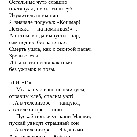
Остальные чуть слышно
подтянули, не склеили губ.
Изумительно вышло!
Я вначале подумал: «Кошмар!
Песняка — на поминках!»…
А потом, когда выпустил пар,
сам подпел без запинки.
Смерть ушла, как с секирой палач.
Зрели слёзы…
И была эта песня как плач —
без ужимок и позы.
«ТИ-ВИ»
— Мы вашу жизнь перелицуем,
отравим хлеб, спалим уют!
…А в телевизоре — танцуют,
а в телевизоре — поют!
— Пускай поплачут ваши Машки,
пускай увидят страшный сон!
…А в телевизоре — Юдашкин,
А в телевизоре — Кобзон.