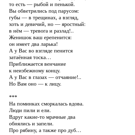
то есть — рыбой и пенькой.
Вы обветрились под парусом:
губы — в трещинах, а взгляд,
хоть и девичий, но — яростный:
в нём — тревога и разлад!..
Женишок ваш ерепенится:
он имеет два ларька!
А у Вас во взгляде пенится
затаённая тоска…
Приближается венчание
к неизбежному концу.
А у Вас в глазах — отчаяние!..
Но Вам оно — к лицу.
***
На поминках сморкалась вдова.
Люди пили и ели.
Вдруг какие-то мрачные два
обнялись и запели.
Про рябину, а также про дуб…