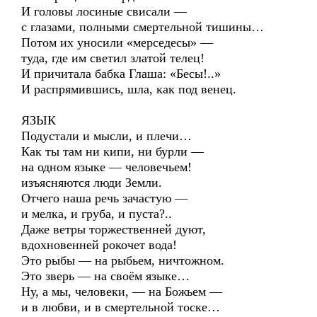
И головы лосиные свисали —
с глазами, полными смертельной тишины…
Потом их уносили «мерседесы» —
туда, где им светил златой телец!
И причитала бабка Глаша: «Бесы!..»
И распрямившись, шла, как под венец.
ЯЗЫК
Подустали и мысли, и плечи…
Как ты там ни кипи, ни бурли —
на одном языке — человечьем!
изъясняются люди Земли.
Отчего наша речь зачастую —
и мелка, и груба, и пуста?..
Даже ветры торжественней дуют,
вдохновенней рокочет вода!
Это рыбы — на рыбьем, ничтожном.
Это зверь — на своём языке…
Ну, а мы, человеки, — на Божьем —
и в любви, и в смертельной тоске…