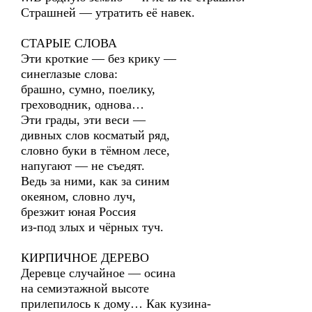
Страшней — утратить её навек.
СТАРЫЕ СЛОВА
Эти кроткие — без крику —
синеглазые слова:
брашно, сумно, поелику,
греховодник, однова…
Эти грады, эти веси —
дивных слов косматый ряд,
словно буки в тёмном лесе,
напугают — не съедят.
Ведь за ними, как за синим
океяном, словно луч,
брезжит юная Россия
из-под злых и чёрных туч.
КИРПИЧНОЕ ДЕРЕВО
Деревце случайное — осина
на семиэтажной высоте
прилепилось к дому… Как кузина-