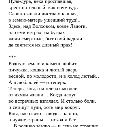
Пуля-дура, века проспавшая,
крест нательный, как изумруд…
Словно жизни листва опавшая,
в землю-матерь ушедший труд!..
Здесь, над Волховом, возле Ладоги,
на семи ветрах, на буграх
жили смертные, быт свой ладили —
да святится их дивный прах!
***
Родную землю и камень любит,
пичужка, кошка и лютый зверь —
весной, по молодости, и в холод лютый…
А я люблю её — и теперь.
Теперь, когда на плечах мозоли
от лямки жизни… Когда испуг
во встречных взглядах. И столько боли,
и свищут пули, хоть мир вокруг.
Когда мертвеют заводы, пашни,
в чужие страны — исход и бег…
…В родную землю — и лечь не страшно.