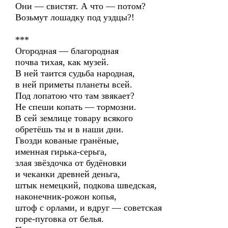
Они — свистят. А что — потом?
Возьмут лошадку под уздцы?!
***
Огородная — благородная
почва тихая, как музей.
В ней таится судьба народная,
в ней приметы планеты всей.
Под лопатою что там звякает?
Не спеши копать — тормозни.
В сей землице товару всякого
обретёшь ты и в наши дни.
Гвозди кованые гранёные,
именная гирька-серьга,
злая звёздочка от будёновки
и чеканки древней деньга,
штык немецкий, подкова шведская,
наконечник-рожон копья,
штоф с орлами, и вдруг — советская
горе-пуговка от белья.