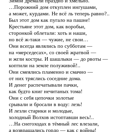
Зимой дремали праздно и хмельно.
…Порожний дом откуплен ингушами,
а может, курдами. Не всё ль теперь равно?..
Был этот дом как пугало на пашне!
Крестьяне этот дом, как воробьи,
сторонкой облетали: хоть и наши,
но всё ж-таки — чужие, не свои…
Они всегда являлись по субботам —
на «мерседесах», со своей жратвой —
и жгли костры. И шашлыки — до рвоты —
коптили на земле полуживой!..
Они смеялись пламенно и смачно —
от них тряслись соседние дома.
И денег распечатывали пачки,
как будто книг нечитаных тома!
Они с себя цепочки золотые
срывали и бросали в воду: лезь!
И лезли старики и молодые,
холодный Волхов истоптавши весь!..
…На снегоходах в тёмный лес влезали,
а возвращались гордо — как с войны!