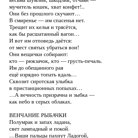
весьма шумлив, шкодлив, отчаян —
мучитель кошек, хват конфет!..
Они без прошлого скучают…
В смиренье — им спасенья нет.
Трещит их келья и трясётся,
как бы расшатанный вагон…
И вот им отповедь даётся:
от мест святых убраться вон!
Они вещички собирают:
кто — рюкзачок, кто — грусть-печаль.
Им до обещанного рая
ещё изрядно топать вдаль…
Сквозит сиротская улыбка
в пристанционных попыхах…
…А вечность призрачна и зыбка —
как небо в серых облаках.
ВЕНЧАНИЕ РЫБАЧКИ
Полумрак и запах ладана,
свет лампадный и покой.
…Ваши пальцы пахнут Ладогой,