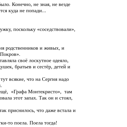
о. Конечно, не зная, не везде
тся куда не попади...
жку, поскольку «соседствовали»,
 родственников и живых, и
«Покров».
вляла своё лоскутное одеяло,
ушек, братьев и сестёр, детей и
т всякие, что на Сергия надо
.
ещё, «Графа Монтекристо», там
овала этот запах. Так он и стоял,
к приснилось, что даже встала и
-то поела. Поела тогда!