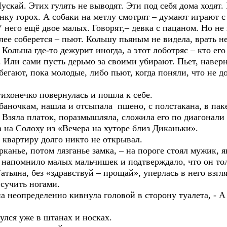
ускай. Этих гулять не выводят. Эти под себя дома ходят. 
енку горох. А собаки на метлу смотрят – думают играют с
него ещё двое малых. Говорят,– девка с пацаном. Но не 
ее соберется – пьют. Кольшу пьяным не видела, врать не 
 Кольша где-то дежурит иногда, а этот лоботряс – кто его 
. Или сами пусть дерьмо за своими убирают. Пьет, навер
егают, пока молодые, либо пьют, когда поняли, что не до
нечко повернулась и пошла к себе.
м, нашла и отсыпала пшено, с полстакана, в пакети
 Взяла платок, поразмышляла, сложила его по диагонали
а на Солоху из «Вечера на хуторе близ Диканьки».
ртиру долго никто не открывал.
потом лязганье замка, – на пороге стоял мужик, явн
 напомнило малых мальчишек и подтверждало, что он тол
а, без «здравствуй – прощай», уперлась в него взгля
чить ногами.
пределенно кивнула головой в сторону туалета, - А т
я уже в штанах и носках.