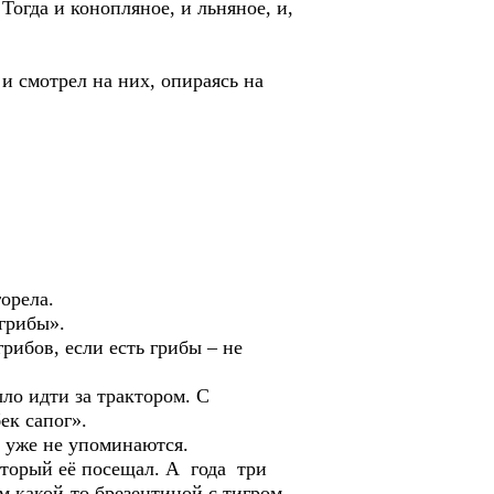
да и конопляное, и льняное, и,
смотрел на них, опираясь на
орела.
грибы».
ибов, если есть грибы – не
о идти за трактором. С
ек сапог».
уже не упоминаются.
орый её посещал. А года три
 какой-то брезентиной с тигром,