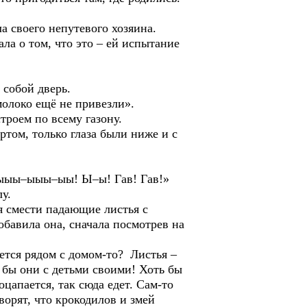
своего непутевого хозяина.
о том, что это – ей испытание
собой дверь.
локо ещё не привезли».
оем по всему газону.
ом, только глаза были ниже и с
ыыы–ыыы–ыы! Ы–ы! Гав! Гав!»
у.
смести падающие листья с
добавила она, сначала посмотрев на
ся рядом с домом-то? Листья –
к бы они с детьми своими! Хоть бы
цапается, так сюда едет. Сам-то
ворят, что крокодилов и змей