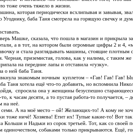
ло тоже очень тяжело в жизни.
 которая периодически всхлипывая и завывая, звала 
ку, баба Таня смотрела на горящую свечку и думала 
тавать.
Машке, сказала, что пошла в магазин и прикрыла за 
а в тот, на котором были огромные цифры 2 и 4, «мо
у и стала разглядывать машины, стоящие плотным стр
я, приземистая, голова, как у налима, с таким же рт
рипала на передние лапы и отставила «гузку».
 ней баба Таня.
ула знакомым ночным куплетом – «Гав! Гав! Гав! Ы
аня хотела ещё что-то добавить, но вспомнила Никол
я, спросила она у женщины безуспешно старающееся 
то, к часам десяти, а то пустая работа-то получается, – 
м на неё.
 А на моё место – ой! Желающих-то! А кому не хочет
ки тоже ничё! Хозяева! Етит их! Тупые какие-то! Вот та
 Кольши и Надьки из сорок третьей. Тот, как со своей по
им одиночеством, собаками только прикрываются. Ещё, го