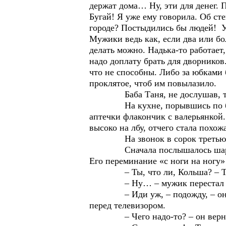
держат дома… Ну, эти для денег. П
Бугай! Я уже ему говорила. Об ст
городе? Постыдились бы людей! У 
Мужики ведь как, если два или бол
делать можно. Надька-то работает,
надо доплату брать для дворников
что не способны. Либо за юбками б
проклятое, чтоб им повылазило.
Баба Таня, не дослушав, тихо
На кухне, порывшись по баночка
аптечки флакончик с валерьянкой.
высоко на лбу, отчего стала похож
На звонок в сорок третью ква
Сначала послышалось шарканье, 
Его переминание «с ноги на ногу»
– Ты, что ли, Кольша? – Татьян
– Ну… – мужик перестал су
– Иди уж, – подожду, – она нео
перед телевизором.
– Чего надо-то? – он вернулс