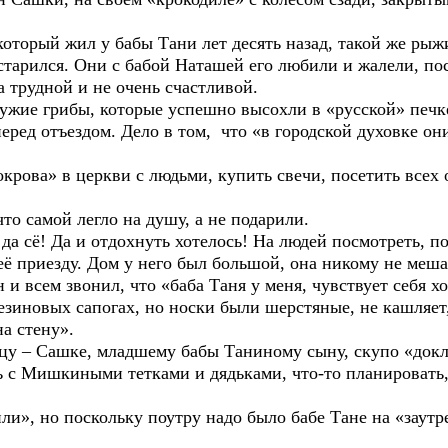
й жил у бабы Тани лет десять назад, такой же рыжи
состарился. Они с бабой Наташей его любили и жалели, по
а трудной и не очень счастливой.
 грибы, которые успешно высохли в «русской» печке
ед отъездом. Дело в том, что «в городской духовке они 
 в церкви с людьми, купить свечи, посетить всех о
амой легло на душу, а не подарили.
! Да и отдохнуть хотелось! На людей посмотреть, пос
зду. Дом у него был большой, она никому не мешала
и всем звонил, что «баба Таня у меня, чувствует себя х
резиновых сапогах, но носки были шерстяные, не кашляет
на стену».
ашке, младшему бабы Таниному сыну, скупо «доклад
ь с Мишкиными тетками и дядьками, что-то планировать,
о поскольку поутру надо было бабе Тане на «заутре