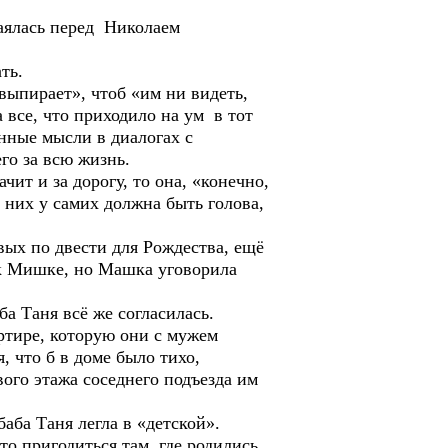
ялась перед Николаем
ть.
пирает», чтоб «им ни видеть,
а все, что приходило на ум в тот
енные мысли в диалогах с
го за всю жизнь.
 и за дорогу, то она, «конечно,
у них у самих должна быть голова,
х по двести для Рождества, ещё
ь к Мишке, но Машка уговорила
 Таня всё же согласилась.
ире, которую они с мужем
 что б в доме было тихо,
ого этажа соседнего подъезда им
а Таня легла в «детской».
ригодиться там, где родились.