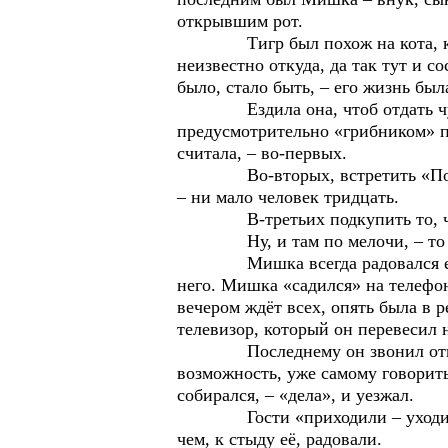
открывшим рот.
Тигр был похож на кота, которы
неизвестно откуда, да так тут и 
было, стало быть, – его жизнь был
Ездила она, чтоб отдать чужие
предусмотрительно «грибником» пер
считала, – во-первых.
Во-вторых, встретить «Покрова»
– ни мало человек тридцать.
В-третьих подкупить то, что с
Ну, и там по мелочи, – то да сё
Мишка всегда радовался её прие
него. Мишка «садился» на телефон 
вечером ждёт всех, опять была в 
телевизор, который он перевесил 
Последнему он звонил отцу – С
возможность, уже самому говорит
собирался, – «дела», и уезжал.
Гости «приходили – уходили», н
чем, к стыду её, радовали.