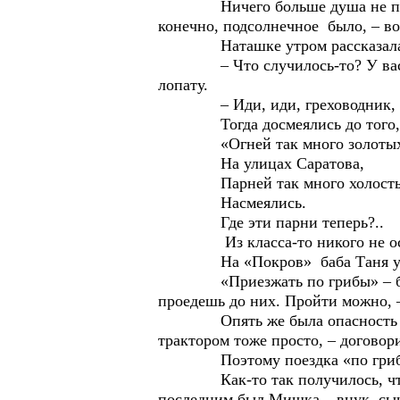
Ничего больше душа не принимал
конечно, подсолнечное было, – во
Наташке утром рассказала, в
– Что случилось-то? У вас кры
лопату.
– Иди, иди, греховодник, не д
Тогда досмеялись до того, что
«Огней так много золотых
На улицах Саратова,
Парней так много холост
Насмеялись.
Где эти парни теперь?..
Из класса-то никого не остало
На «Покров» баба Таня уезжала
«Приезжать по грибы» – было де
проедешь до них. Пройти можно, –
Опять же была опасность приеха
трактором тоже просто, – договор
Поэтому поездка «по грибы» мо
Как-то так получилось, что уже
последним был Мишка – внук, сын 