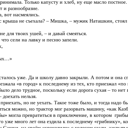
а. Только капусту и хлеб, ну еще масло постное. Тог
т и разнообразие.
от насмеялись.
ша не съехала? – Мишка, – мужик Наташкин, стоял и 
ля твоих ушей, – и давай смеяться.
 сели на лавку и песню запели.
,
ых…»
сь уже. Да и школу давно закрыли. А потом и она сг
 «в город» к последнему из тех, кто приезжал «по 
ло трудное, поскольку если дорога сухая – то нет гр
 доехать нельзя.
ть, но не уехать. Такое тоже было, и тогда надо был
иться можно, но трактор мог разорвать машину, «как Казб
гла превратиться в приключение, в котором грибы 
 много лет она ездила к последнему «грибнику», кот
Сашки, на своём «крокодиле» с колесом сзади, закрытым