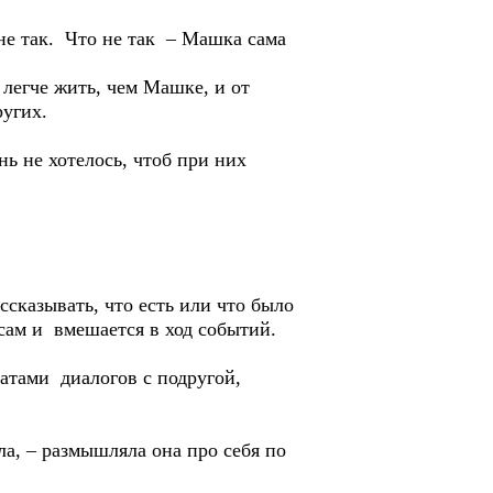
 так. Что не так – Машка сама
егче жить, чем Машке, и от
ругих.
не хотелось, чтоб при них
сказывать, что есть или что было
 сам и вмешается в ход событий.
тами диалогов с подругой,
а, – размышляла она про себя по