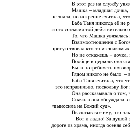
В этот раз на службу увязал
Машка – младшая дочка, залюбле
не знала, но искренне считала, что
Баба Таня никогда её не разубе
этого согласия той действительно 
То, что Машка увязалась идти 
Взаимоотношения с Богом у бабы
присутствовал кто-то из знакомых
Но не откажешь – дочка, при
Вообще в церковь она стала ход
Была потребность поговорить с
Рядом никого не было – вот и
Баба Таня считала, что что-то п
– это неправильно, поскольку Бог
Она рассказывала о том, чт
Сначала она обсуждала эти вопр
«выносила на Божий суд».
Высказав всё ему, что накопил
– Вот и ладно! За душой зла не 
дороге из храма, иногда осеняя с