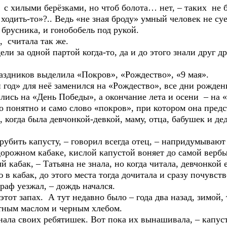
лыми берёзками, но чтоб болота… нет, – таких не был
 ходить-то»?.. Ведь «не зная броду» умный человек не суе
усника, и гонобобель под рукой.
читала так же.
одной партой когда-то, да и до этого знали друг дру
иков выделила «Покров», «Рождество», «9 мая».
для неё заменился на «Рождество», все дни рождения
лись на «День Победы», а окончание лета и осени – на 
тно и само слово «покров», при котором она предста
, когда была девчонкой-девкой, маму, отца, бабушек и дед
 капусту, – говорил всегда отец, – напридумывают ту
идорожном кабаке, кислой капустой воняет до самой вербы
, – Татьяна не знала, но когда читала, девчонкой 
 в кабак, до этого места тогда дочитала и сразу почувств
граф уезжал, – дождь начался.
пах. А тут недавно было – года два назад, зимой, та
стным маслом и черным хлебом.
оих ребятишек. Вот пока их вынашивала, – капустки