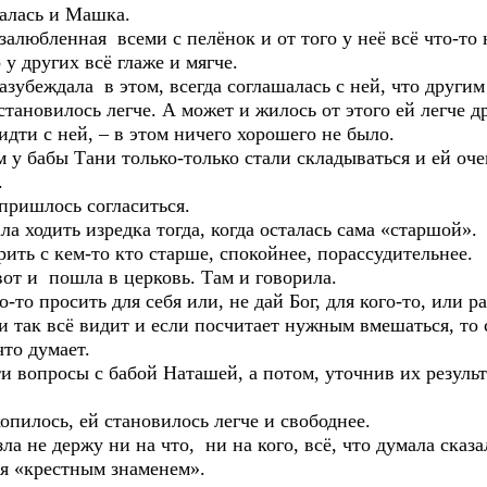
ась и Машка.
нная всеми с пелёнок и от того у неё всё что-то не
 у других всё глаже и мягче.
ждала в этом, всегда соглашалась с ней, что другим л
становилось легче. А может и жилось от этого ей легче д
с ней, – в этом ничего хорошего не было.
 Тани только-только стали складываться и ей очень 
.
шлось согласиться.
ить изредка тогда, когда осталась сама «старшой».
 кем-то кто старше, спокойнее, порассудительнее.
 пошла в церковь. Там и говорила.
росить для себя или, не дай Бог, для кого-то, или рас
 и так всё видит и если посчитает нужным вмешаться, то
о думает.
осы с бабой Наташей, а потом, уточнив их результа
ось, ей становилось легче и свободнее.
держу ни на что, ни на кого, всё, что думала сказал
ебя «крестным знаменем».