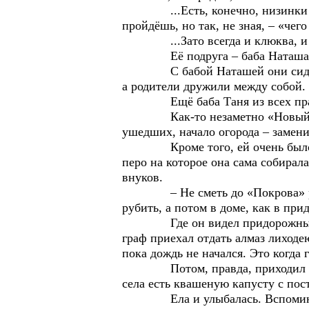
...Есть, конечно, низинки с хи
пройдёшь, но так, не зная, – «чего
...Зато всегда и клюква, и бр
Её подруга – баба Наташа, с
С бабой Наташей они сидели за 
а родители дружили между собой.
Ещё баба Таня из всех праздн
Как-то незаметно «Новый год» 
ушедших, начало огорода – замени
Кроме того, ей очень было поня
перо на которое она сама собирала
внуков.
– Не сметь до «Покрова» рубить
рубить, а потом в доме, как в пр
Где он видел придорожный кабак
граф приехал отдать алмаз лиходею
пока дождь не начался. Это когда 
Потом, правда, приходил этот за
села есть квашеную капусту с по
Ела и улыбалась. Вспоминала св