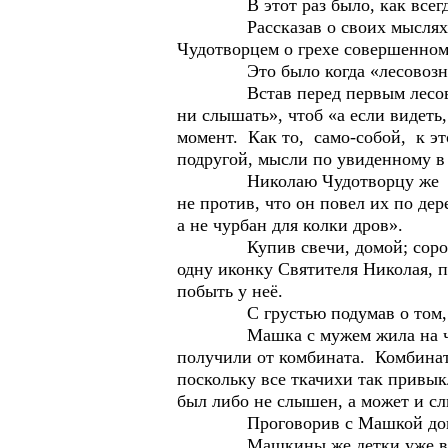
В этот раз было, как всегд
Рассказав о своих мыслях и ду
Чудотворцем о грехе совершенном 
Это было когда «лесовозники» 
Встав перед первым лесовозом и
ни слышать», чтоб «а если видеть,
момент. Как то, само-собой, к эт
подругой, мысли по увиденному в 
Николаю Чудотворцу же она объя
не против, что он повел их по дер
а не чурбан для колки дров».
Купив свечи, домой; сорок шту
одну иконку Святителя Николая, п
побыть у неё.
С грустью подумав о том, что о
Машка с мужем жила на четверт
получили от комбината. Комбинат 
поскольку все ткачихи так привык
был либо не слышен, а может и сл
Проговорив с Машкой допоздна и
Машкины же детки уже выросли 