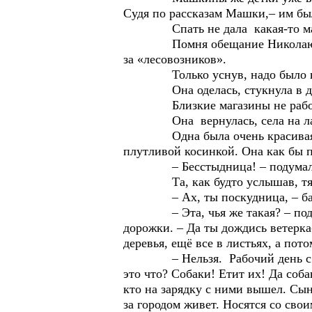
Судя по рассказам Машки,– им бы
Спать не дала какая-то машина,
Помня обещание Николаю Угодни
за «лесовозников».
Только уснув, надо было вс
Она оделась, стукнула в дверь 
Близкие магазины не работали, 
Она вернулась, села на лавочк
Одна была очень красивая. Черна
плутливой косинкой. Она как бы п
– Бесстыдница! – подумала о
Та, как будто услышав, тявкн
– Ах, ты поскудница, – баба Т
– Эта, чья же такая? – подойд
дорожки. – Да ты дождись ветерка-
деревья, ещё все в листьях, а пото
– Нельзя. Рабочий день с семи.
это что? Собаки! Етит их! Да соба
кто на зарядку с ними вышел. Сына
за городом живет. Носятся со сво