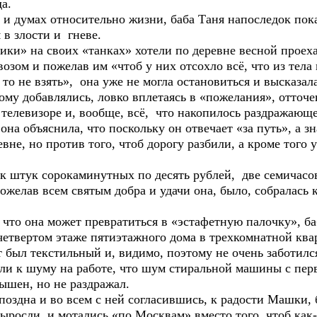
а.
мах относительно жизни, баба Таня напоследок пока
в злости и гневе.
на своих «танках» хотели по деревне весной проеха
 пожелав им «чтоб у них отсохло всё, что из тела вы
 то не взять», она уже не могла остановиться и высказал
ому добавлялись, ловко вплетаясь в «пожелания», отточ
телевизоре и, вообще, всё, что накопилось раздражающе
снила, что поскольку он отвечает «за путь», а значит
евне, но против того, чтоб дорогу разбили, а кроме того 
к сорокаминутных по десять рублей, две семичасовы
ожелав всем святым добра и удачи она, было, собралас
на может превратиться в «эстафетную палочку», баба
ом этаже пятиэтажного дома в трехкомнатной кварт
был текстильный и, видимо, поэтому не очень заботился,
ли к шуму на работе, что шум стиральной машины с перв
ышен, но не раздражал.
 во всем с ней согласившись, к радости Машки, баб
и мотались «по Москвам» вместо того, чтоб как-то п