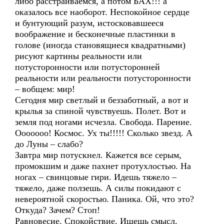
либо расстраиваемся, а потом БАХ!!! а
оказалось все наоборот. Неспокойное сердце
и бунтующий разум, истосковавшееся
воображение и бесконечные пластинки в
голове (иногда становящиеся квадратными)
рисуют картины реальности или
потусторонности или потусторонней
реальности или реальности потусторонности
– вобщем: мир!
Сегодня мир светлый и беззаботный, а вот и
крылья за спиной чувствуешь. Полет. Вот и
земля под ногами исчезла. Свобода. Парение.
Ооооооо! Космос. Ух ты!!!!! Сколько звезд. А
до Луны – слабо?
Завтра мир потускнел. Кажется все серым,
промокшим и даже пахнет протухлостью. На
ногах – свинцовые гири. Идешь тяжело –
тяжело, даже ползешь. А силы покидают с
невероятной скоростью. Паника. Ой, что это?
Откуда? Зачем? Стоп!
Равновесие. Спокойствие. Ищешь смысл.