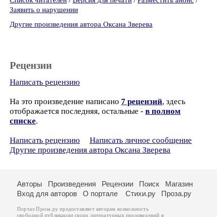
Список читателей
/
Версия для печати
/
Разместить анонс
/
Заявить о нарушении
Другие произведения автора Оксана Зверева
Рецензии
Написать рецензию
На это произведение написано
7 рецензий
, здесь
отображается последняя, остальные -
в полном
списке
.
Написать рецензию
Написать личное сообщение
Другие произведения автора Оксана Зверева
Авторы
Произведения
Рецензии
Поиск
Магазин
Вход для авторов
О портале
Стихи.ру
Проза.ру
Портал Проза.ру предоставляет авторам возможность
свободной публикации своих литературных произведений в