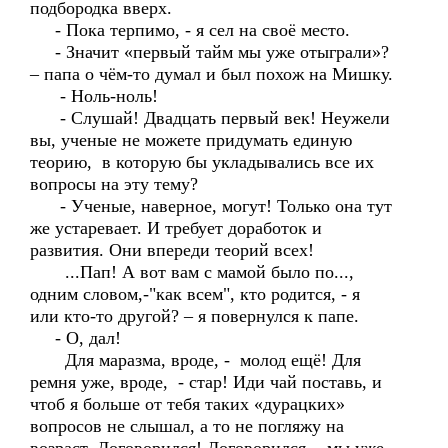
подбородка вверх.
- Пока терпимо, - я сел на своё место.
- Значит «первый тайм мы уже отыграли»?
– папа о чём-то думал и был похож на Мишку.
- Ноль-ноль!
- Слушай! Двадцать первый век! Неужели
вы, ученые не можете придумать единую
теорию, в которую бы укладывались все их
вопросы на эту тему?
- Ученые, наверное, могут! Только она тут
же устаревает. И требует доработок и
развития. Они впереди теорий всех!
...Пап! А вот вам с мамой было по...,
одним словом,-"как всем", кто родится, - я
или кто-то другой? – я повернулся к папе.
- О, дал!
Для маразма, вроде, - молод ещё! Для
ремня уже, вроде, - стар! Иди чай поставь, и
чтоб я больше от тебя таких «дурацких»
вопросов не слышал, а то не погляжу на