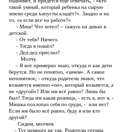
поднимет, и придется ещё отвечать, - «кто
такой умный, который ребенка на сырую
землю среди капусты кладёт?». Заодно и на
то, «а если все на работе?»
- Миш! Что хотел? – сажусь на диван в
детской.
- От тебя? Ничего.
- Тогда я пошёл?
- Дед-дед прислал?
Молчу.
- Я вот примерно знаю, откуда и как дети
берутся. Но не понятно, «зачем». А самое
непонятное, - откуда родители знают, что
возьмется именно «он», который возьмется, а
не «другой»? Или им всё равно? Лишь бы
был? Тогда им какая разница, - есть я, вот я, -
Мишка похлопал себя по груди, - или нет?
Если им было всё равно, буду я или кто
другой?
Сидим, молчим.
- Тут немного не так. Родители готовы