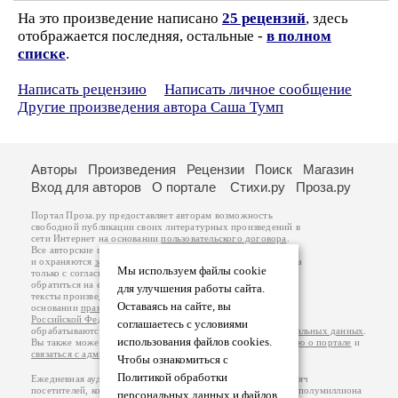
На это произведение написано
25 рецензий
, здесь
отображается последняя, остальные -
в полном
списке
.
Написать рецензию
Написать личное сообщение
Другие произведения автора Саша Тумп
Авторы
Произведения
Рецензии
Поиск
Магазин
Вход для авторов
О портале
Стихи.ру
Проза.ру
Портал Проза.ру предоставляет авторам возможность
свободной публикации своих литературных произведений в
сети Интернет на основании
пользовательского договора
.
Все авторские права на произведения принадлежат авторам
и охраняются
законом
. Перепечатка произведений возможна
Мы используем файлы cookie
только с согласия его автора, к которому вы можете
обратиться на его авторской странице. Ответственность за
для улучшения работы сайта.
тексты произведений авторы несут самостоятельно на
Оставаясь на сайте, вы
основании
правил публикации
и
законодательства
Российской Федерации
. Данные пользователей
соглашаетесь с условиями
обрабатываются на основании
Политики обработки персональных данных
.
использования файлов cookies.
Вы также можете посмотреть более подробную
информацию о портале
и
связаться с администрацией
.
Чтобы ознакомиться с
Политикой обработки
Ежедневная аудитория портала Проза.ру – порядка 100 тысяч
посетителей, которые в общей сумме просматривают более полумиллиона
персональных данных и файлов