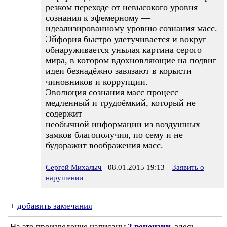
резком переходе от невысокого уровня
сознания к эфемерному —
идеализированному уровню сознания масс.
Эйфория быстро улетучивается и вокруг
обнаруживается унылая картина серого
мира, в котором вдохновляющие на подвиг
идеи безнадёжно завязают в корысти
чиновников и коррупции.
Эволюция сознания масс процесс
медленный и трудоёмкий, который не
содержит
необычной информации из воздушных
замков благополучия, по сему и не
будоражит воображения масс.
Сергей Михалыч
08.01.2015 19:13
Заявить о
нарушении
+
добавить замечания
На это произведение написаны
2 рецензии
, здесь