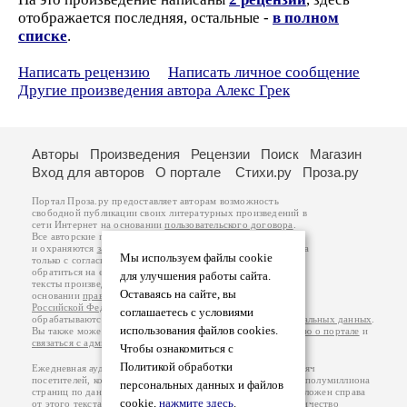
отображается последняя, остальные -
в полном
списке
.
Написать рецензию
Написать личное сообщение
Другие произведения автора Алекс Грек
Авторы
Произведения
Рецензии
Поиск
Магазин
Вход для авторов
О портале
Стихи.ру
Проза.ру
Портал Проза.ру предоставляет авторам возможность
свободной публикации своих литературных произведений в
сети Интернет на основании
пользовательского договора
.
Все авторские права на произведения принадлежат авторам
и охраняются
законом
. Перепечатка произведений возможна
Мы используем файлы cookie
только с согласия его автора, к которому вы можете
обратиться на его авторской странице. Ответственность за
для улучшения работы сайта.
тексты произведений авторы несут самостоятельно на
Оставаясь на сайте, вы
основании
правил публикации
и
законодательства
Российской Федерации
. Данные пользователей
соглашаетесь с условиями
обрабатываются на основании
Политики обработки персональных данных
.
использования файлов cookies.
Вы также можете посмотреть более подробную
информацию о портале
и
связаться с администрацией
.
Чтобы ознакомиться с
Политикой обработки
Ежедневная аудитория портала Проза.ру – порядка 100 тысяч
посетителей, которые в общей сумме просматривают более полумиллиона
персональных данных и файлов
страниц по данным счетчика посещаемости, который расположен справа
cookie,
нажмите здесь
.
от этого текста. В каждой графе указано по две цифры: количество