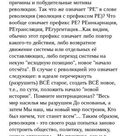
причины и побудительные мотивы
революции. Так что же означает "РЕ" в слове
революция (эволюция с префиксом РЕ)? Что
вообще означает префикс РЕ? РЕинкарнация,
РЕтрансляция, РЕгургитация...Как видим,
обычно этот префикс означает либо повтор
какого-то действия, либо возвратное
движение системы или отдельных её
составляющих, либо переход системы на
некую "исходную позицию", новое "начало
отсчёта". В случае с революцией это означает
следующее: в идеале перечеркнуть
(разрушить) ВСЁ старое, создать ВСЁ новое,
т.е., по сути, положить начало "новой
истории". Помните интернационал? "Весь
мир насилья мы разрушим До основанья, а
затем Мы наш, мы новый мир построим, Кто
был ничем, тот станет всем"... Таким образом,
революция - это своего рода попытка заново
отстроить общество, политику, экономику,