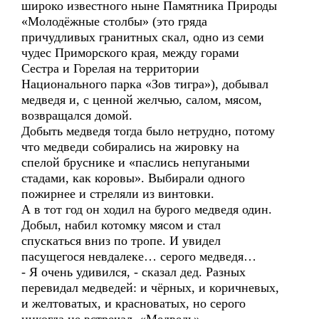
широко известного ныне Памятника Природы
«Молодёжные столбы» (это гряда
причудливых гранитных скал, одно из семи
чудес Приморского края, между горами
Сестра и Горелая на территории
Национального парка «Зов тигра»), добывал
медведя и, с ценной желчью, салом, мясом,
возвращался домой.
Добыть медведя тогда было нетрудно, потому
что медведи собирались на жировку на
спелой бруснике и «паслись непугаными
стадами, как коровы». Выбирали одного
пожирнее и стреляли из винтовки.
А в тот год он ходил на бурого медведя один.
Добыл, набил котомку мясом и стал
спускаться вниз по тропе. И увидел
пасущегося невдалеке… серого медведя…
- Я очень удивился, - сказал дед. Разных
перевидал медведей: и чёрных, и коричневых,
и желтоватых, и красноватых, но серого