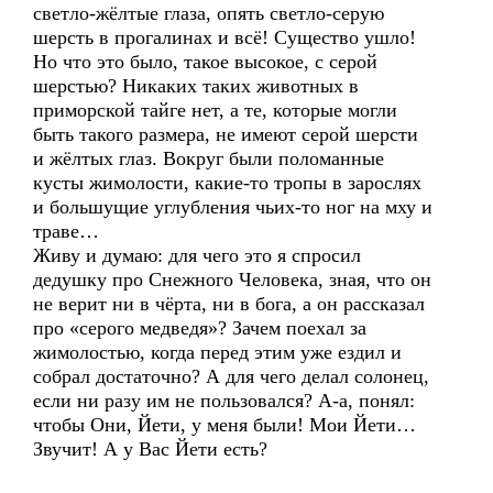
светло-жёлтые глаза, опять светло-серую
шерсть в прогалинах и всё! Существо ушло!
Но что это было, такое высокое, с серой
шерстью? Никаких таких животных в
приморской тайге нет, а те, которые могли
быть такого размера, не имеют серой шерсти
и жёлтых глаз. Вокруг были поломанные
кусты жимолости, какие-то тропы в зарослях
и большущие углубления чьих-то ног на мху и
траве…
Живу и думаю: для чего это я спросил
дедушку про Снежного Человека, зная, что он
не верит ни в чёрта, ни в бога, а он рассказал
про «серого медведя»? Зачем поехал за
жимолостью, когда перед этим уже ездил и
собрал достаточно? А для чего делал солонец,
если ни разу им не пользовался? А-а, понял:
чтобы Они, Йети, у меня были! Мои Йети…
Звучит! А у Вас Йети есть?