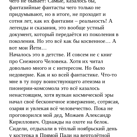
чего не бывает! Самые, казалось бы,
фантазийные фантасты чего только не
придумывают, но в итоге, не проходит и
сотня лет, как их фантазии – реальность! А
легенды и сказания, это вообще устный
документ, который передаётся из поколения в
поколения. Но это всё как бы косвенное… А
вот мои Йети…
Началось это в детстве. И совсем не с книг
про Снежного Человека. Хотя их читал
довольно много и с интересом. Но было
недоверие. Как и ко всей фантастике. Что-то
мне в ту пору воинствующего атеизма и
пионерии-комсомола это всё казалось
ненастоящим, хотя вулкан космической эры
начал своё бесконечное извержение, сотрясая,
озаряя и увлекая всё человечество. Пока не
проговорился мой дед, Можаев Александр
Кириллович. Однажды на охоте на белок.
Сидели, отдыхали в тёплый ноябрьский день
у костерка в Прямой Пади на вертолётной