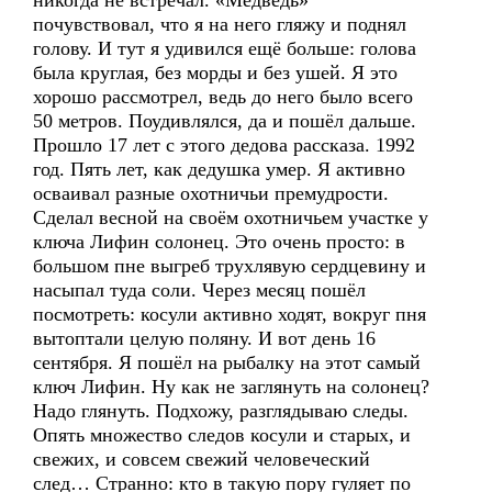
никогда не встречал. «Медведь»
почувствовал, что я на него гляжу и поднял
голову. И тут я удивился ещё больше: голова
была круглая, без морды и без ушей. Я это
хорошо рассмотрел, ведь до него было всего
50 метров. Поудивлялся, да и пошёл дальше.
Прошло 17 лет с этого дедова рассказа. 1992
год. Пять лет, как дедушка умер. Я активно
осваивал разные охотничьи премудрости.
Сделал весной на своём охотничьем участке у
ключа Лифин солонец. Это очень просто: в
большом пне выгреб трухлявую сердцевину и
насыпал туда соли. Через месяц пошёл
посмотреть: косули активно ходят, вокруг пня
вытоптали целую поляну. И вот день 16
сентября. Я пошёл на рыбалку на этот самый
ключ Лифин. Ну как не заглянуть на солонец?
Надо глянуть. Подхожу, разглядываю следы.
Опять множество следов косули и старых, и
свежих, и совсем свежий человеческий
след… Странно: кто в такую пору гуляет по