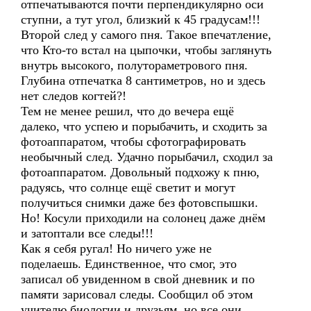
отпечатываются почти перпендикулярно оси
ступни, а тут угол, близкий к 45 градусам!!!
Второй след у самого пня. Такое впечатление,
что Кто-то встал на цыпочки, чтобы заглянуть
внутрь высокого, полутораметрового пня.
Глубина отпечатка 8 сантиметров, но и здесь
нет следов когтей?!
Тем не менее решил, что до вечера ещё
далеко, что успею и порыбачить, и сходить за
фотоаппаратом, чтобы сфотографировать
необычный след. Удачно порыбачил, сходил за
фотоаппаратом. Довольный подхожу к пню,
радуясь, что солнце ещё светит и могут
получиться снимки даже без фотовспышки.
Но! Косули приходили на солонец даже днём
и затоптали все следы!!!
Как я себя ругал! Но ничего уже не
поделаешь. Единственное, что смог, это
записал об увиденном в свой дневник и по
памяти зарисовал следы. Сообщил об этом
учителю биологии и друзьям, но все они