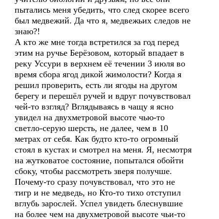
пытались меня убедить, что след скорее всего
был медвежий. Да что я, медвежьих следов не
знаю?!
А кто же мне тогда встретился за год перед
этим на ручье Берёзовом, который впадает в
реку Уссури в верхнем её течении 3 июля во
время сбора ягод дикой жимолости? Когда я
решил проверить, есть ли ягоды на другом
берегу и перешёл ручей и вдруг почувствовал
чей-то взгляд? Вглядываясь в чащу я ясно
увидел на двухметровой высоте чью-то
светло-серую шерсть, не далее, чем в 10
метрах от себя. Как будто кто-то огромный
стоял в кустах и смотрел на меня. Я, несмотря
на жутковатое состояние, попытался обойти
сбоку, чтобы рассмотреть зверя получше.
Почему-то сразу почувствовал, что это не
тигр и не медведь, но Кто-то тихо отступил
вглубь зарослей. Успел увидеть блеснувшие
на более чем на двухметровой высоте чьи-то