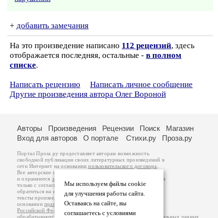
+
добавить замечания
На это произведение написано
112 рецензий
, здесь
отображается последняя, остальные -
в полном
списке
.
Написать рецензию
Написать личное сообщение
Другие произведения автора Олег Вороной
Авторы
Произведения
Рецензии
Поиск
Магазин
Вход для авторов
О портале
Стихи.ру
Проза.ру
Портал Проза.ру предоставляет авторам возможность
свободной публикации своих литературных произведений в
сети Интернет на основании
пользовательского договора
.
Все авторские права на произведения принадлежат авторам
и охраняются
законом
. Перепечатка произведений возможна
Мы используем файлы cookie
только с согласия его автора, к которому вы можете
обратиться на его авторской странице. Ответственность за
для улучшения работы сайта.
тексты произведений авторы несут самостоятельно на
Оставаясь на сайте, вы
основании
правил публикации
и
законодательства
Российской Федерации
. Данные пользователей
соглашаетесь с условиями
обрабатываются на основании
Политики обработки персональных данных
.