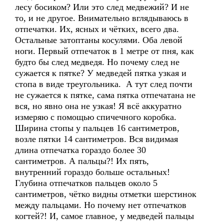
лесу босиком? Или это след медвежий? И не
то, и не другое. Внимательно вглядываюсь в
отпечатки. Их, ясных и чётких, всего два.
Остальные затоптаны косулями. Оба левой
ноги. Первый отпечаток в 1 метре от пня, как
будто бы след медведя. Но почему след не
сужается к пятке? У медведей пятка узкая и
стопа в виде треугольника. А тут след почти
не сужается к пятке, сама пятка отпечатана не
вся, но явно она не узкая! Я всё аккуратно
измеряю с помощью спичечного коробка.
Ширина стопы у пальцев 16 сантиметров,
возле пятки 14 сантиметров. Вся видимая
длина отпечатка гораздо более 30
сантиметров. А пальцы?! Их пять,
внутренний гораздо больше остальных!
Глубина отпечатков пальцев около 5
сантиметров, чётко видны отметки шерстинок
между пальцами. Но почему нет отпечатков
когтей?! И, самое главное, у медведей пальцы