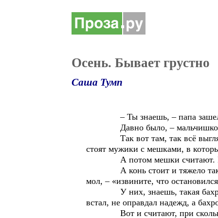
Осень. Бывает грустно
Саша Тумп
– Ты знаешь, – папа зашел и с
Давно было, – мальчишкой
Так вот там, так всё выглядит 
стоят мужики с мешками, в которых
А потом мешки считают. В к
А конь стоит и тяжело так дыши
мол, – «извините, что остановился
У них, знаешь, такая бахрома на
встал, не оправдал надежд, а бахр
Вот и считают, при скольких м