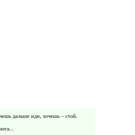
очешь дальше иди, хочешь – стой.
ега...