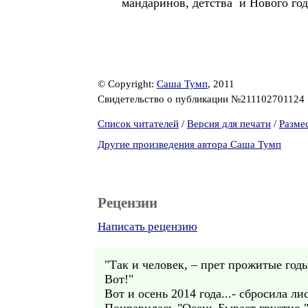
мандаринов, детства и Нового год
© Copyright:
Саша Тумп
, 2011
Свидетельство о публикации №211102701124
Список читателей
/
Версия для печати
/
Разме
Другие произведения автора Саша Тумп
Рецензии
Написать рецензию
"Так и человек, – прет прожитые годы
Вот!"
Вот и осень 2014 года...- сбросила ли