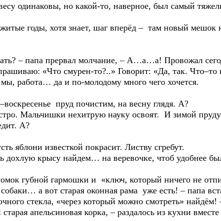
инаковы, но какой-то, наверное, был самый тяжелый 
 годы, хотя знает, шаг вперёд – там новый мешок на
 – папа прервал молчание, – А…а…а! Провожал сегод
рашиваю: «Что смурен-то?..» Говорит: «Да, так. Что–то п
работа… да и по-молодому много чего хочется.
ресенье пруд почистим, на весну глядя. А?
Мальчишки нехитрую науку освоят. И зимой пруду по
едит. А?
лони известкой покрасит. Листву сгребут.
лую крысу найдем… на веревочке, чтоб удобнее бы
убной гармошки и «ключ, который ничего не отпирае
и… а вот старая оконная рама уже есть! – папа вста
стекла, «через который можно смотреть» найдём! – 
ая апельсиновая корка, – раздалось из кухни вместе с