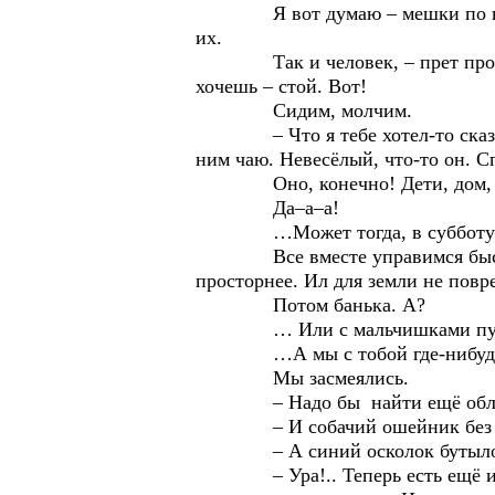
Я вот думаю – мешки по весу од
их.
Так и человек, – прет прожитые
хочешь – стой. Вот!
Сидим, молчим.
– Что я тебе хотел-то сказать?
ним чаю. Невесёлый, что-то он. Сп
Оно, конечно! Дети, дом, мы, 
Да–а–а!
…Может тогда, в субботу–воск
Все вместе управимся быстро. 
просторнее. Ил для земли не повр
Потом банька. А?
… Или с мальчишками пусть яб
…А мы с тобой где-нибудь дох
Мы засмеялись.
– Надо бы найти ещё обломок г
– И собачий ошейник без собак
– А синий осколок бутылочного 
– Ура!.. Теперь есть ещё и стар