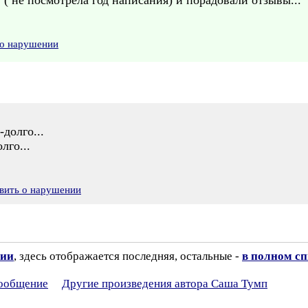
 ( не посмотрела год написания) и порадовали отзывы...
 о нарушении
-долго...
лго...
вить о нарушении
зии
, здесь отображается последняя, остальные -
в полном с
сообщение
Другие произведения автора Саша Тумп