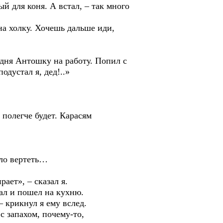
для коня. А встал, – так много
 холку. Хочешь дальше иди,
ня Антошку на работу. Попил с
одустал я, дед!..»
легче будет. Карасям
ло вертеть…
т», – сказал я.
л и пошел на кухню.
крикнул я ему вслед.
 запахом, почему-то,