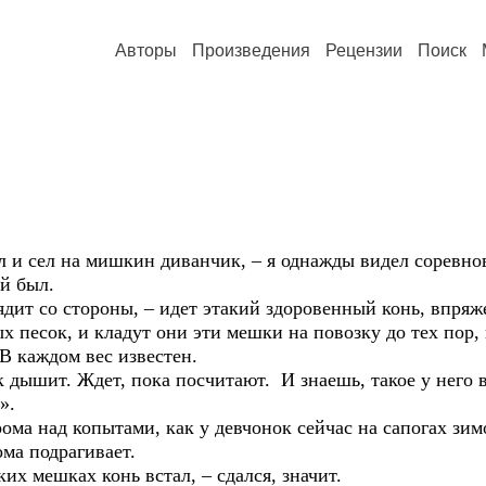
Авторы
Произведения
Рецензии
Поиск
ел на мишкин диванчик, – я однажды видел соревнов
 был.
со стороны, – идет этакий здоровенный конь, впряжен
 песок, и кладут они эти мешки на повозку до тех пор, 
аждом вес известен.
т. Ждет, пока посчитают. И знаешь, такое у него ви
».
д копытами, как у девчонок сейчас на сапогах зимой, 
ома подрагивает.
ешках конь встал, – сдался, значит.