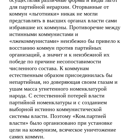
осуществляя различные формы и виды льгот
для партийной иерархии. Оторванные от
коммун «льготники» никак не могли
представлять в высших органах власти сами
избравшие их коммуны. Противоречие между
истинными коммунистами и
«лжекоммунистами» неизбежно бы привело к
восстанию коммун против партийных
организаций, а значит и к неизбежной их
победе по причине несопоставимости
численного состава. К коммунам
естественным образом присоединилась бы
непартийная, но доверяющая своим глазам и
ушам масса угнетенного номенклатурой
народа. С естественной потерей власти
партийной номенклатуры и с созданием
выборной истинно коммунистической
системы власти. Поэтому «Ком.партией
власти» было организовано при установке
цели на коммунизм, всяческое уничтожение
самих коммун.