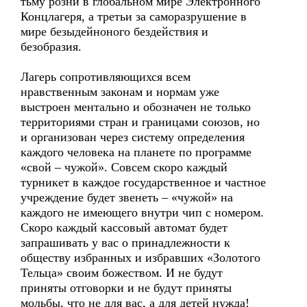
тьму розни в глобальном мире Электронного
Концлагеря, а третьи за саморазрушение в
мире безыдейноного бездействия и
безобразия.
Лагерь сопротивляющихся всем
нравственным законам и нормам уже
выстроен ментально и обозначен не только
территориями стран и границами союзов, но
и организован через систему определения
каждого человека на планете по программе
«свой – чужой». Совсем скоро каждый
турникет в каждое государственное и частное
учреждение будет звенеть – «чужой» на
каждого не имеющего внутри чип с номером.
Скоро каждый кассовый автомат будет
запрашивать у вас о принадлежности к
обществу избранных и избравших «Золотого
Тельца» своим божеством. И не будут
приняты отговорки и не будут приняты
мольбы, что не для вас, а для детей нужда!