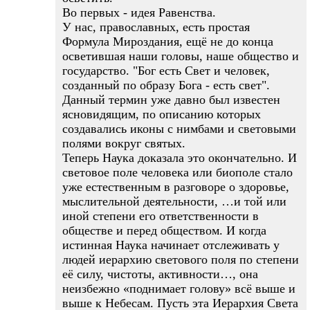
Во первых - идея Равенства.
У нас, православных, есть простая
Формула Мироздания, ещё не до конца
осветившая наши головы, наше общество и
государство. "Бог есть Свет и человек,
созданный по образу Бога - есть свет".
Данный термин уже давно был известен
ясновидящим, по описанию которых
создавались иконы с нимбами и световыми
полями вокруг святых.
Теперь Наука доказала это окончательно. И
световое поле человека или биополе стало
уже естественным в разговоре о здоровье,
мыслительной деятельности, …и той или
иной степени его ответственности в
обществе и перед обществом. И когда
истинная Наука начинает отслеживать у
людей иерархию светового поля по степени
её силу, чистоты, активности…, она
неизбежно «поднимает голову» всё выше и
выше к Небесам. Пусть эта Иерархия Света