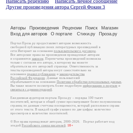
Написать рецензию
Написать личное сообщение
Другие произведения автора Сергей Фокин 3
Авторы
Произведения
Рецензии
Поиск
Магазин
Вход для авторов
О портале
Стихи.ру
Проза.ру
Портал Проза.ру предоставляет авторам возможность
свободной публикации своих литературных произведений в
сети Интернет на основании
пользовательского договора
.
Все авторские права на произведения принадлежат авторам
и охраняются
законом
. Перепечатка произведений возможна
только с согласия его автора, к которому вы можете
обратиться на его авторской странице. Ответственность за
тексты произведений авторы несут самостоятельно на
основании
правил публикации
и
законодательства
Российской Федерации
. Данные пользователей
обрабатываются на основании
Политики обработки персональных данных
.
Вы также можете посмотреть более подробную
информацию о портале
и
связаться с администрацией
.
Ежедневная аудитория портала Проза.ру – порядка 100 тысяч
посетителей, которые в общей сумме просматривают более полумиллиона
страниц по данным счетчика посещаемости, который расположен справа
от этого текста. В каждой графе указано по две цифры: количество
просмотров и количество посетителей.
© Все права принадлежат авторам, 2000-2026. Портал работает под
эгидой
Российского союза писателей
.
18+