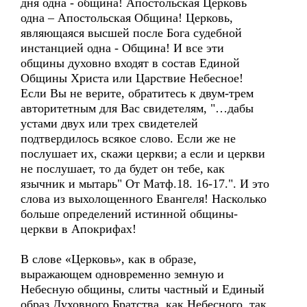
дня одна - община! Апостольская Церковь
одна – Апостольская Община! Церковь,
являющаяся высшей после Бога судебной
инстанцией одна - Община! И все эти
общины духовно входят в состав Единой
Общины Христа или Царствие Небесное!
Если Вы не верите, обратитесь к двум-трем
авторитетным для Вас свидетелям, "…дабы
устами двух или трех свидетелей
подтвердилось всякое слово. Если же не
послушает их, скажи церкви; а если и церкви
не послушает, то да будет он тебе, как
язычник и мытарь" От Матф.18. 16-17.". И это
слова из выхолощенного Евангеля! Насколько
больше определений истинной общины-
церкви в Апокрифах!
В слове «Церковь», как в образе,
выражающем одновременно земную и
Небесную общины, слиты частный и Единый
образ Духовного Братства, как Небесного, так