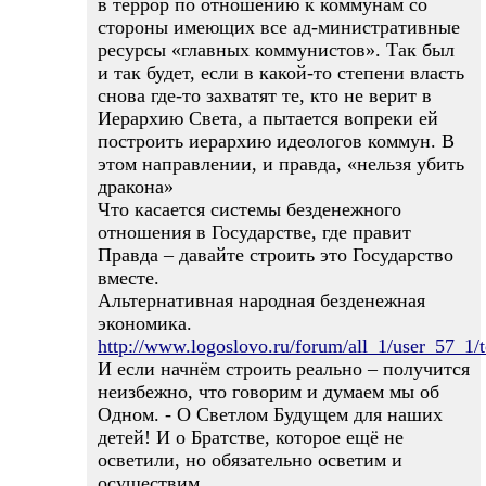
в террор по отношению к коммунам со
стороны имеющих все ад-министративные
ресурсы «главных коммунистов». Так был
и так будет, если в какой-то степени власть
снова где-то захватят те, кто не верит в
Иерархию Света, а пытается вопреки ей
построить иерархию идеологов коммун. В
этом направлении, и правда, «нельзя убить
дракона»
Что касается системы безденежного
отношения в Государстве, где правит
Правда – давайте строить это Государство
вместе.
Альтернативная народная безденежная
экономика.
http://www.logoslovo.ru/forum/all_1/user_57_1/
И если начнём строить реально – получится
неизбежно, что говорим и думаем мы об
Одном. - О Светлом Будущем для наших
детей! И о Братстве, которое ещё не
осветили, но обязательно осветим и
осуществим.