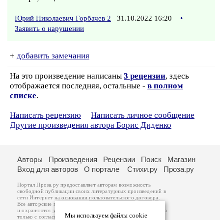
Юрий Николаевич Горбачев 2
31.10.2022 16:20
•
Заявить о нарушении
+
добавить замечания
На это произведение написаны
3 рецензии
, здесь
отображается последняя, остальные -
в полном
списке
.
Написать рецензию
Написать личное сообщение
Другие произведения автора Борис Диденко
Авторы
Произведения
Рецензии
Поиск
Магазин
Вход для авторов
О портале
Стихи.ру
Проза.ру
Портал Проза.ру предоставляет авторам возможность
свободной публикации своих литературных произведений в
сети Интернет на основании
пользовательского договора
.
Все авторские права на произведения принадлежат авторам
и охраняются
законом
. Перепечатка произведений возможна
Мы используем файлы cookie
только с согласия его автора, к которому вы можете