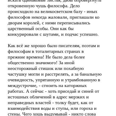
искать одинаковые листья, дабы опровергнуть
откровенную чушь философа. Дело
происходило на великосветском балу - иных
философов некогда жаловали, приглашали ко
дворам королей, с ними переписывались
царственный особы. Они как бы
конкурировали с шутами, и подчас успешно.
Как всё же хорошо было писателям, поэтам и
философам в тоталитарных странах в
прежние времена! Не было дела более
общественно значимого! За иной
неосторожный стишок или похабную
частушку могли и расстрелять, а за банальную
очевидность, упрятанную и утрамбованную в
междустрочие, - сгноить на каторжных
работах. А сейчас - хоть приседай и синей от
истошных обличений в адрес мерзких и
неправедных властей - толку будет, как от
взаимодействия воды и ступы, или гороха и
стены. Чего хошь выдумывай - никто слова