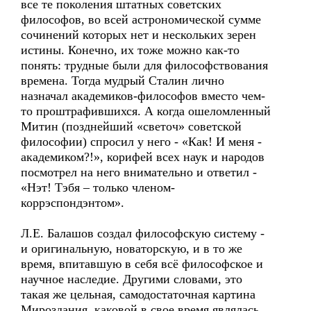
все те поколения штатных советских
философов, во всей астрономической сумме
сочинений которых нет и нескольких зерен
истины. Конечно, их тоже можно как-то
понять: трудные были для философствования
времена. Тогда мудрый Сталин лично
назначал академиков-философов вместо чем-
то проштрафившихся. А когда ошеломленный
Митин (позднейший «светоч» советской
философии) спросил у него - «Как! И меня -
академиком?!», корифей всех наук и народов
посмотрел на него внимательно и ответил -
«Нэт! Тэбя – только членом-
коррэспондэнтом».
Л.Е. Балашов создал философскую систему -
и оригинальную, новаторскую, и в то же
время, впитавшую в себя всё философское и
научное наследие. Другими словами, это
такая же цельная, самодостаточная картина
Мироздания, каковой в свое время являлась