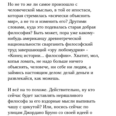
Но не то же ли самое произошло с
человеческой мыслью, в той ее ипостаси,
которая стремилась «всячески объяснить
мир», а не то и изменить его? Другими
словами, куда это подевалась старая добрая
философия? Быть может, пора уже какому-
нибудь американцу древнегреческой
национальности сварганить философский
труд завершающий «эру любомудрия» -
«Конец истории... философии». Хватит, мол,
копья ломать, не надо больше ничего
объяснять, человече, ни себе ни людям, а
займись настоящим делом: делай деньги и
развлекайся, как можешь.
И всё на то похоже. Действительно, ну кто
сейчас будет заставлять неряшливого
философа за его вздорные мысли выпивать
чашу с цикутой? Или, носись сейчас по
улицам Джордано Бруно со своей идеей о