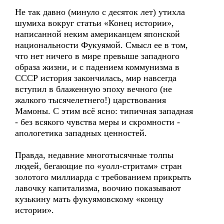
Не так давно (минуло с десяток лет) утихла
шумиха вокруг статьи «Конец истории»,
написанной неким американцем японской
национальности Фукуямой. Смысл ее в том,
что нет ничего в мире превыше западного
образа жизни, и с падением коммунизма в
СССР история закончилась, мир навсегда
вступил в блаженную эпоху вечного (не
жалкого тысячелетнего!) царствования
Мамоны. С этим всё ясно: типичная западная
- без всякого чувства меры и скромности -
апологетика западных ценностей.
Правда, недавние многотысячные толпы
людей, бегающие по «уолл-стритам» стран
золотого миллиарда с требованием прикрыть
лавочку капитализма, воочию показывают
кузькину мать фукуямовскому «концу
истории».