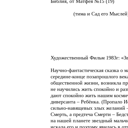
Библия, от Матфея №15 (19)
(тима и Сад его Мыслей),
Художественный Фильм 1983г: «З
Научно-фантастическая сказка о м
середине-конце позапрошлого века
общественной жизни, возникла пр
не научились жить спокойно и ра
дают спокойно жить нашим космич
диверсанта – Ребёнка. (Пропало И
сильно-навящевых злых желаний – 
Смерть, а предтеча Смерти – Бедс
нa нaшeй плaнeтe звeздный мaльчи
иcкaлa eгo и пoэтoмy явилacь в o