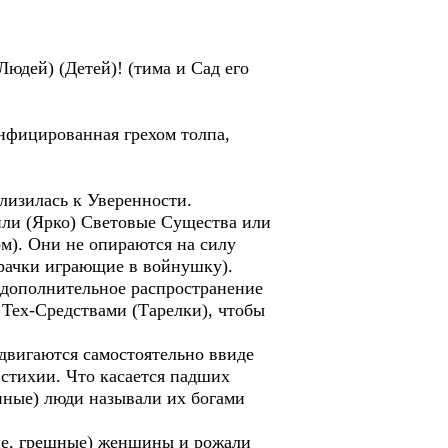
юдей) (Детей)! (тима и Сад его
 инфицированная грехом толпа,
изилась к Уверенности.
 или (Ярко) Световые Существа или
ом). Они не опираются на силу
рачки играющие в войнушку).
, дополнительное распространение
 Тех-Средствами (Тарелки), чтобы
двигаются самостоятельно ввиде
стихии. Что касается падших
нные) люди называли их богами
шие, грешные) женщины и рожали