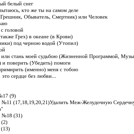
вый белый снег
пытаюсь, кто же ты на самом деле
 (Грешник, Обыватель, Смертник) или Человек
ваю
 с головой
также Грех) в океане (в Крови)
ники) под черною водой (Утопил)
дой
) или стань моей судьбою (Жизненной Программой, Музы
 и поверить (Убедить) помоги
примирить (именно) меня с тобою
, это сердце без любви...
№17 (9)
 №11 (17,18,19,20,21)Удалить Меж-Желудочную Сердечн
а"
кииля №18 (31)
(2)
(13)