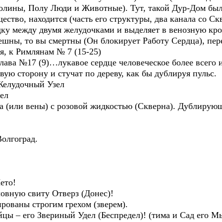
полины, Полу Люди и Животные). Тут, такой Дур-Дом бы
ество, находится (часть его структуры, два канала со С
ку между двумя желудочками и выделяет в венозную кр
ешны, то вы смертны (Он блокирует Работу Сердца), пер
я, к Римлянам № 7 (15-25)
ава №17 (9)…лукавое сердце человеческое более всего и
ую сторону и стучат по дереву, как бы дублируя пульс.
Желудочный Узел
ел
и вены) с розовой жидкостью (Скверна). Дублирующ
Волгоград.
ето!
овную свиту Отверз (Донес)!
рованы строгим грехом (зверем).
йцы – его Звериный Удел (Беспредел)! (тима и Сад его М