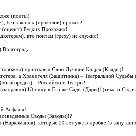
коже (понты).
), без наколок (проколов) прожил!
 (оценят) Редких Прохожих!
етерам), кто понтам (греху) не служил!
олгоград.
(осторожно) приоткрыл Свои Лучшие Кадры (Клады)!
нгстера, а Хранителя (Защитника) – Театральной Судьбы 
облагородит) – Российские Театры!
 (направив) Юношу в Его же Сады (Дары)! (тима и Сад е
ый Асфальт!
 возведенные Своды (Заводы)!?
 (Наркоманов), которые 20 лет уже в пробке (в запутанн