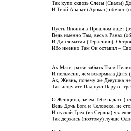
Так купи сквозь Слезы (Скалы) Д
И Твой Арарат (Аромат) обмоет (н
Пусть Япония в Прошлом ищет (в
Ведь именно Там, весь в Ранах (о
И Дипломатии (Терпению), Остров
Ибо именно Там Он оставил – Сво
Ах Мать, разве забыть Твои Нели
И пельмени, чем вскормила Дитя (
Ах, Жизнь, почему же Девушка не
Так исцелите Падшую Пару от греш
О Женщина, зачем Тебе падать (пл
Ведь Дочь Бога и Человека, не ст
И пускай Грех (из Сердца) увлекае
Так держись (поэтому) лучше Одн