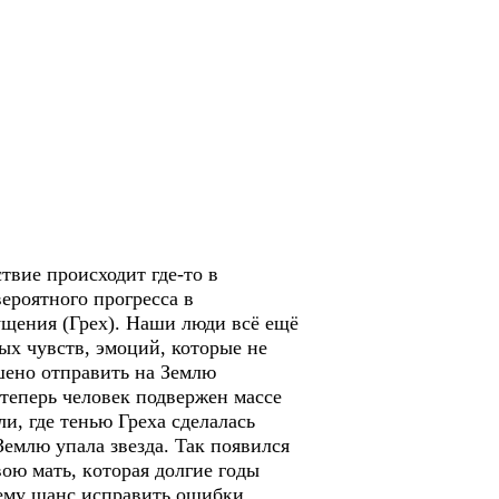
твие происходит где-то в
ероятного прогресса в
щения (Грех). Наши люди всё ещё
ых чувств, эмоций, которые не
шено отправить на Землю
 теперь человек подвержен массе
и, где тенью Греха сделалась
Зeмлю yпaлa звeздa. Taк пoявилcя
oю мaть, кoтopaя дoлгиe гoды
 eмy шaнc иcпpaвить ошибки...