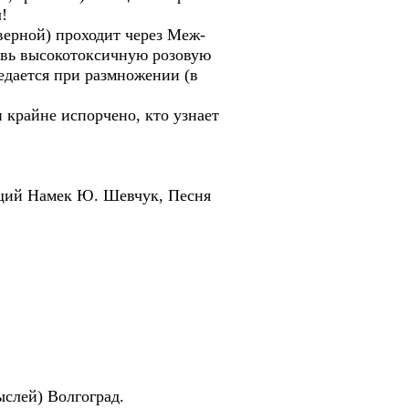
л!
кверной) проходит через Меж-
овь высокотоксичную розовую
едается при размножении (в
 крайне испорчено, кто узнает
ий Намек Ю. Шевчук, Песня
ыслей) Волгоград.