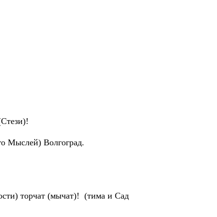
(Стези)!
го Мыслей) Волгоград.
ости) торчат (мычат)! (тима и Сад