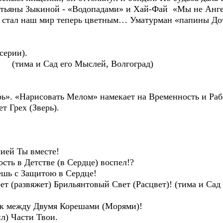
Татьяны Зыкиной - «Водопадами» и Хай-Фай «Мы не Анг
 стал наш мир теперь цветным… Уматурман «папины Дочк
серии).
има и Сад его Мыслей, Волгоград)
ь». «Нарисовать Мелом» намекает на Временность и Раб
т Грех (Зверь).
сией Ты вместе!
сть в Детстве (в Сердце) воспел!?
дешь с Защитою в Сердце!
т (развяжет) Брильянтовый Свет (Расцвет)! (тима и Сад 
ик между Двумя Корешами (Морями)!
ил) Части Твои.