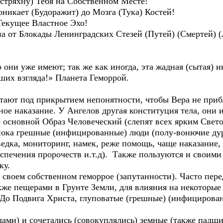
встряхну) Тебя на Собственном Месте!
никает (Будоражит) до Мозга (Тука) Костей!
 Текущее Властное Эхо!
 от Блокады Ленинградских Стезей (Путей) (Смертей) (Л
о они уже имеют; так же как иногда, эта жадная (сытая)
ших взгляда!» Планета Геморрой.
ют под прикрытием непонятности, чтобы Вера не прибл
ое наказание. У Ангелов другая конституция тела, они
о основной Образ Человеческий (слепят всех ярким Свет
пока грешные (инфицированные) люди (полу-вонючие ду
едка, мониторинг, намек, реже помощь, чаще наказание
спечения пророчеств и.т.д). Также пользуются и своими
ку.
своем собственном геморрое (запутанности). Часто пере
же пещерами в Грунте Земли, для влияния на некоторые 
. До Подвига Христа, глуповатые (грешные) (инфицирова
лами) и сочетались (совокуплялись) земные (также пад