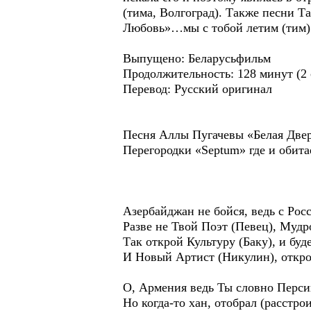
(тима, Волгоград). Также песни 
Любовь»…мы с тобой летим (тим)
Выпущено: Беларусьфильм
Продолжительность: 128 минут (2 
Перевод: Русский оригинал (т
Песня Аллы Пугачевы «Белая Двер
Перегородки «Septum» где и обитае
Азербайджан не бойся, ведь с Рос
Разве не Твой Поэт (Певец), Мудро
Так открой Культуру (Баку), и бу
И Новый Артист (Никулин), открое
О, Армения ведь Ты словно Перс
Но когда-то хан, отобрал (расстро