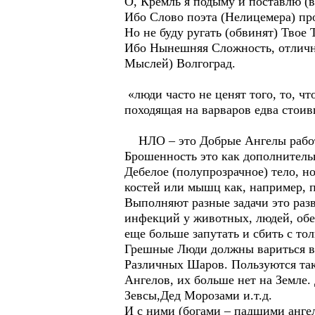
О, Кремль я подыму и поставлю (
Ибо Слово поэта (Нелицемера) про
Но не буду ругать (обвинят) Твое
Ибо Нынешняя Сложность, отлична
Мыслей) Волгоград.
«люди часто не ценят того, то, чт
походящая на варваров едва стоив
НЛО – это Добрые Ангелы работа
Брошенность это как дополнительн
Дебелое (полупрозрачное) тело, н
костей или мышц как, например, 
Выполняют разные задачи это разв
инфекций у животных, людей, обе
еще больше запутать и сбить с тол
Грешные Люди должны вариться в 
Различных Шаров. Пользуются так
Ангелов, их больше нет на Земле
Зевсы,Дед Морозами и.т.д.
И с ними (богами – падшими анге