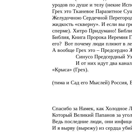
уродов по душе и телу (некие Ис
Грех это Тканевое Паразитное Сущ
Желудочною Сердечной Перегород
жидкость «скверну». И если вы гр
сперме). Хитро Придумано! Библи
Библия, Книга Пророка Иеремия Гл
его? Вот почему люди плюют в лев
А вообще Грех это – Предсердно 
Синусо Предсердный Уз
И от них идут два канала (ил
«Крыса» (Грех).
(тима и Сад его Мыслей) Россия, 
Спасибо за Намек, как Холодное Л
Который Великий Папанов за угол
Ведь последние люди, они инфици
И я вырву (вырежу) из сердца уби