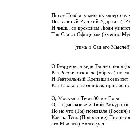
Пятое Ноября у многих заперто в 
Но Главный Русский Ударник (ГРУ
И лишь, со временем Люди узнают
Так Салют Офицерам (именно Мушк
(тима и Сад его Мыслей) В
О Безруков, а ведь Ты не спеша 
Раз Россия открыла (обрела) не га
И Театральный Крепыш возвысит (
Раз Табаков не ошибся, пригласив
О, Москва и Твои 80тые Годы!
О, Подмосковье и Твой Аккуратн
Но на что (Ты) поменяла (Россия)
Как на Тень (Поколение) Пионеров
его Мыслей) Волгоград.