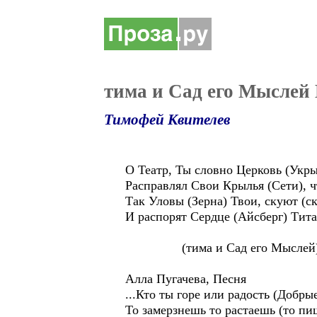
тима и Сад его Мыслей
Тимофей Квителев
О Театр, Ты словно Церковь (Укр
Расправлял Свои Крылья (Сети), ч
Так Уловы (Зерна) Твои, скуют (
И распорят Сердце (Айсберг) Тит
(тима и Сад его Мыслей) 
Алла Пугачева, Песня
...Кто ты горе или радость (Добры
То замерзнешь то растаешь (то п