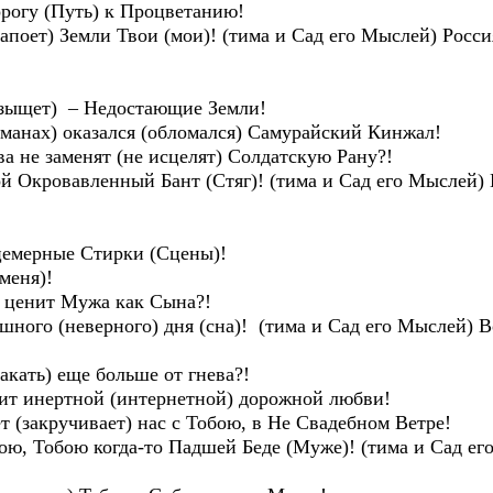
орогу (Путь) к Процветанию!
апоет) Земли Твои (мои)! (тима и Сад его Мыслей) Росси
зыщет) – Недостающие Земли!
бманах) оказался (обломался) Самурайский Кинжал!
а не заменят (не исцелят) Солдатскую Рану?!
й Окровавленный Бант (Стяг)! (тима и Сад его Мыслей) 
цемерные Стирки (Сцены)!
меня)!
 ценит Мужа как Сына?!
ного (неверного) дня (сна)! (тима и Сад его Мыслей) В
акать) еще больше от гнева?!
оит инертной (интернетной) дорожной любви!
т (закручивает) нас с Тобою, в Не Свадебном Ветре!
ою, Тобою когда-то Падшей Беде (Муже)! (тима и Сад ег