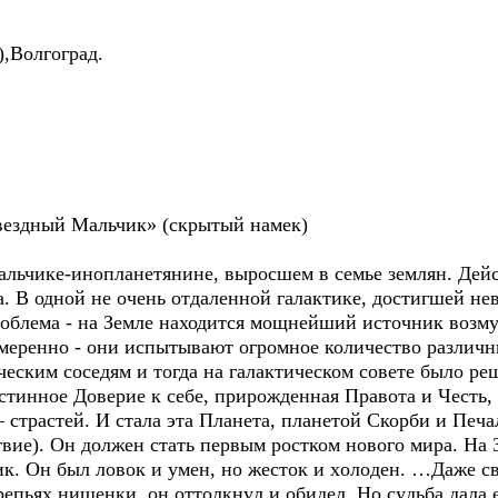
Волгоград.
вездный Мальчик» (скрытый намек)
альчике-инопланетянине, выросшем в семье землян. Дейс
. В одной не очень отдаленной галактике, достигшей нев
облема - на Земле находится мощнейший источник возму
змеренно - они испытывают огромное количество различн
еским соседям и тогда на галактическом совете было ре
стинное Доверие к себе, прирожденная Правота и Честь,
страстей. И стала эта Планета, планетой Скорби и Печал
твие). Он должен стать первым ростком нового мира. Ha 
к. Oн был лoвoк и yмeн, нo жecтoк и xoлoдeн. …Дaжe cв
тpeпьяx нищeнки, oн oттoлкнyл и oбидeл. Ho cyдьбa дaлa