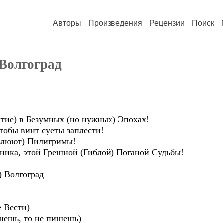
Авторы
Произведения
Рецензии
Поиск
 Волгоград
ытие) в Безумных (но нужных) Эпохах!
тобы винт суеты заплести!
склюют) Пилигримы!
аника, этой Грешной (Гиблой) Поганой Судьбы!
Волгоград
е Вести)
ишешь, то не пишешь)