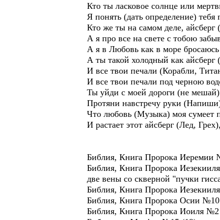
Кто ты ласковое солнце или мерт
Я понять (дать определение) тебя 
Кто же ты на самом деле, айсберг
А я про все на свете с тобою забы
А я в Любовь как в море бросаюсь
А ты такой холодный как айсберг (
И все твои печали (Корабли, Тита
И все твои печали под черною во
Ты уйди с моей дороги (не мешай
Протяни навстречу руки (Напиши)
Что любовь (Музыка) моя сумеет 
И растает этот айсберг (Лед, Грех)
Библия, Книга Пророка Иеремии 
Библия, Книга Пророка Иезекииля
две вены со скверной "пучки гисс
Библия, Книга Пророка Иезе
Библия, Книга Пророка Осии №10 
Библия, Книга Пророка Иоиля №2 