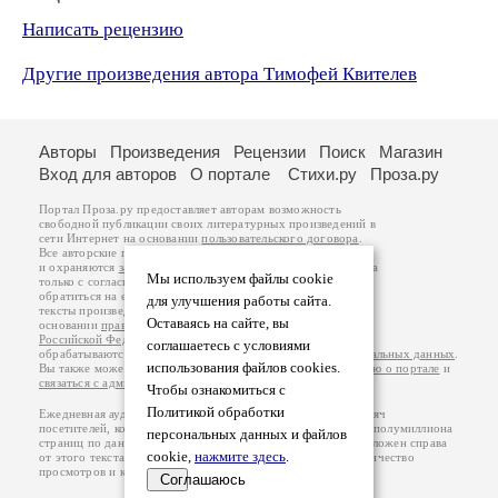
Написать рецензию
Другие произведения автора Тимофей Квителев
Авторы
Произведения
Рецензии
Поиск
Магазин
Вход для авторов
О портале
Стихи.ру
Проза.ру
Портал Проза.ру предоставляет авторам возможность
свободной публикации своих литературных произведений в
сети Интернет на основании
пользовательского договора
.
Все авторские права на произведения принадлежат авторам
и охраняются
законом
. Перепечатка произведений возможна
Мы используем файлы cookie
только с согласия его автора, к которому вы можете
обратиться на его авторской странице. Ответственность за
для улучшения работы сайта.
тексты произведений авторы несут самостоятельно на
Оставаясь на сайте, вы
основании
правил публикации
и
законодательства
Российской Федерации
. Данные пользователей
соглашаетесь с условиями
обрабатываются на основании
Политики обработки персональных данных
.
использования файлов cookies.
Вы также можете посмотреть более подробную
информацию о портале
и
связаться с администрацией
.
Чтобы ознакомиться с
Политикой обработки
Ежедневная аудитория портала Проза.ру – порядка 100 тысяч
посетителей, которые в общей сумме просматривают более полумиллиона
персональных данных и файлов
страниц по данным счетчика посещаемости, который расположен справа
cookie,
нажмите здесь
.
от этого текста. В каждой графе указано по две цифры: количество
просмотров и количество посетителей.
Соглашаюсь