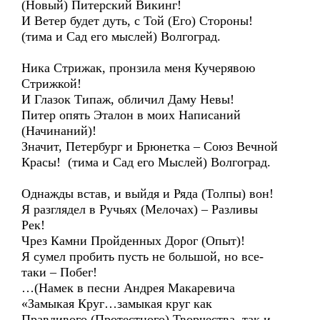
(Новый) Питерский Викинг!
И Ветер будет дуть, с Той (Его) Стороны!
(тима и Сад его мыслей) Волгоград.
Ника Стрижак, пронзила меня Кучерявою
Стрижкой!
И Глазок Типаж, обличил Даму Невы!
Питер опять Эталон в моих Написаний
(Начинаний)!
Значит, Петербург и Брюнетка – Союз Вечной
Красы! (тима и Сад его Мыслей) Волгоград.
Однажды встав, и выйдя и Ряда (Толпы) вон!
Я разглядел в Ручьях (Мелочах) – Разливы
Рек!
Чрез Камни Пройденных Дорог (Опыт)!
Я сумел пробить пусть не большой, но все-
таки – Побег!
…(Намек в песни Андрея Макаревича
«Замыкая Круг…замыкая круг как
Правдивого (Протестного) Творчества, так и