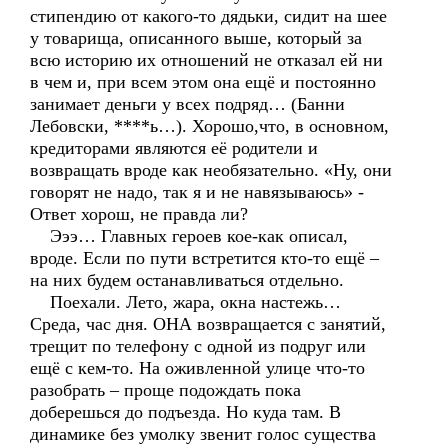
стипендию от какого-то дядьки, сидит на шее
у товарища, описанного выше, который за
всю историю их отношений не отказал ей ни
в чем и, при всем этом она ещё и постоянно
занимает деньги у всех подряд… (Банни
Лебовски, ****ь…). Хорошо,что, в основном,
кредиторами являются её родители и
возвращать вроде как необязательно. «Ну, они
говорят не надо, так я и не навязываюсь» -
Ответ хорош, не правда ли?
Эээ… Главных героев кое-как описал,
вроде. Если по пути встретится кто-то ещё –
на них будем останавливаться отдельно.
Поехали. Лето, жара, окна настежь…
Среда, час дня. ОНА возвращается с занятий,
трещит по телефону с одной из подруг или
ещё с кем-то. На оживленной улице что-то
разобрать – проще подождать пока
доберешься до подъезда. Но куда там. В
динамике без умолку звенит голос существа