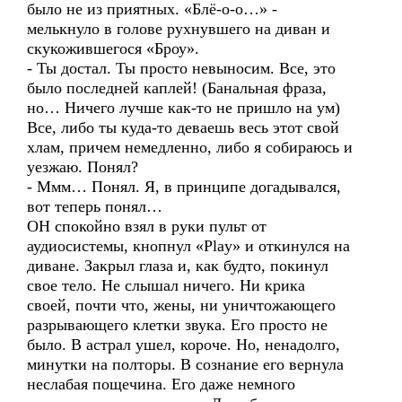
было не из приятных. «Блё-о-о…» -
мелькнуло в голове рухнувшего на диван и
скукожившегося «Броу».
- Ты достал. Ты просто невыносим. Все, это
было последней каплей! (Банальная фраза,
но… Ничего лучше как-то не пришло на ум)
Все, либо ты куда-то деваешь весь этот свой
хлам, причем немедленно, либо я собираюсь и
уезжаю. Понял?
- Ммм… Понял. Я, в принципе догадывался,
вот теперь понял…
ОН спокойно взял в руки пульт от
аудиосистемы, кнопнул «Play» и откинулся на
диване. Закрыл глаза и, как будто, покинул
свое тело. Не слышал ничего. Ни крика
своей, почти что, жены, ни уничтожающего
разрывающего клетки звука. Его просто не
было. В астрал ушел, короче. Но, ненадолго,
минутки на полторы. В сознание его вернула
неслабая пощечина. Его даже немного