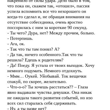
накренило от силы удара. Дело было в том,
что пока он, скажем так, «отошел», пассия
успела вспомнить все что нехорошего он
когда-то сделал и, не обращая внимания на
отсутствие собеседника, очень яростно
поссорилась с ним за короткие 90 секунд.
- Ты чего? Дура, нет? Между прочим, больно.
- Потерпишь.
- Ага, ок.
- Так что ты там понял? А?
- Да так, ничего особенного.Так что ты
решила? Едешь к родителям?
- Да! Поеду. Я устала от твоих выходок. Хочу
немного подумать. Немного отдохнуть.
- Ммм… Оукей. Уйобывай. Ток вещички
спакуй, по скорее, желательно.
- Что-о-о? Ты хочешь расстаться?? – Глаза
явно выдавали чувства девушки. Она никак
не ожидала такого развития событий, но изо
всех сил старалась себя сдерживать.
- Ну, а ты разве нет?