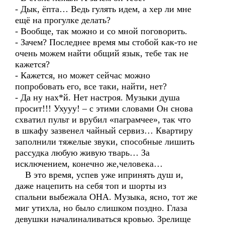
- Дык, ёпта… Ведь гулять идем, а хер ли мне
ещё на прогулке делать?
- Вообще, так можно и со мной поговорить.
- Зачем? Последнее время мы стобой как-то не
очень можем найти общий язык, тебе так не
кажется?
- Кажется, но может сейчас можно
попробовать его, все таки, найти, нет?
- Да ну нах*й. Нет настроя. Музыки душа
просит!!! Ухууу! – с этими словами Он снова
схватил пульт и врубил «паграмчее», так что
в шкафу зазвенел чайный сервиз… Квартиру
заполнили тяжелые звуки, способные лишить
рассудка любую живую тварь… За
исключением, конечно же,человека…
В это время, успев уже ипринять душ и,
даже нацепить на себя топ и шорты из
спальни выбежала ОНА. Музыка, ясно, тот же
миг утихла, но было слишком поздно. Глаза
девушки началиналиваться кровью. Зрелище