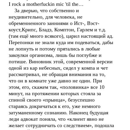
I rock a motherfuckin mic 'til the…
За дверью, что собственно и
неудивительно, для человека, не
обременненного занниями о Ист-, Вэст-
коуст,Крипс, Бладз, Комптон, Гарлем и т.д.
(там ещё много всякого), царил настоящий ад.
Перепонки не знали куда им подеваться, дабы
не лопнуть и потому прятались в любые
закоулки организма, лишь бы поглубже и
потише. Виновник этой, современной версии
одной из кар небесных, сидел у компа и чет
рассматривал, не обращая внимания на то,
что он в комнате уже давно не один. При
этом, его, скажем так, «половинка» все 10
минут, на протяжении которых стояла за
спиной своего «прынца», безуспешно
стараясь докричаться к его, уже немного
затуманенному сознанию. Наконец будущая
леди адвокат поняла, что «клиент явно не
желает сотрудничать со следствием», подошла