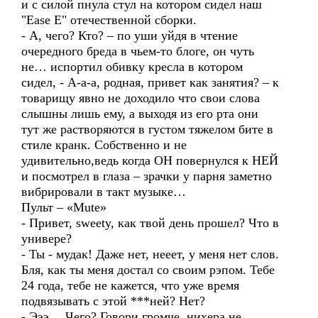
и с силой пнула стул на котором сидел наш
"Ease E" отечественной сборки.
- А, чего? Кто? – по уши уйдя в чтение
очередного бреда в чьем-то блоге, он чуть
не… испортил обивку кресла в котором
сидел, - А-а-а, родная, привет как занятия? – к
товарищу явно не доходило что свои слова
слышны лишь ему, а выходя из его рта они
тут же растворяются в густом тяжелом бите в
стиле кранк. Собственно и не
удивительно,ведь когда ОН повернулся к НЕЙ
и посмотрел в глаза – зрачки у парня заметно
вибрировали в такт музыке…
Пульт – «Mute»
- Привет, sweety, как твой день прошел? Что в
универе?
- Ты - мудак! Даже нет, нееет, у меня нет слов.
Бля, как ты меня достал со своим рэпом. Тебе
24 года, тебе не кажется, что уже время
подвязывать с этой ***ней? Нет?
- Эээ… Чего? Говори громче, нихера не