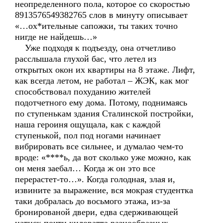
неопределенного пола, которое со скоростью
8913576549382765 слов в минуту описывает
«…ох*ительные сапожки, ты таких точно
нигде не найдешь…»
Уже подходя к подъезду, она отчетливо
расслышала глухой бас, что летел из
открытых окон их квартиры на 8 этаже. Лифт,
как всегда летом, не работал – ЖЭК, как мог
способствовал похуданию жителей
подотчетного ему дома. Потому, поднимаясь
по ступенькам здания Сталинской постройки,
наша героиня ощущала, как с каждой
ступенькой, пол под ногами начинает
вибрировать все сильнее, и думалао чем-то
вроде: «****ь, да вот сколько уже можно, как
он меня заебал… Когда ж он это все
перерастет-то…». Когда голодная, злая и,
извините за выражение, вся мокрая студентка
таки добралась до восьмого этажа, из-за
бронированой двери, едва сдерживающей