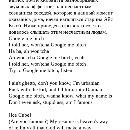
натиск почти киловатта разнообразных
звуковых эффектов, над несчастным
сознанием соседей, которые в данный момент
оказались дома, начал изгаляться старина Айс
Кьюб. Ниже приведен отрывок того, что
довелось слышать этим несчастным людям.
Google me bitch
I told her, won'tcha Google me bitch
Ha ha, ah won'tcha
Ah won'tcha Google me bitch, yeah
I told her, won'tcha Google me bitch
Try to Google me bitch, listen
I ain't ghetto, don't you know, I'm urbanian
Fuck with the kid, and I'll turn, into Damian
Google me bitch, wanna know, what my name is
Don't even ask, stupid ass, am I famous
[Ice Cube]
(Are you famous?) My resume is heaven's way
of tellin y'all that God will make a way