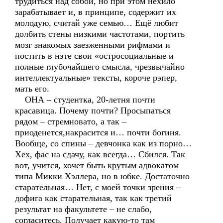
трудиться над собой, но при этом нехило
зарабатывает и, в принципе, содержит их
молодую, считай уже семью… Ещё любит
долбить стены низкими частотами, портить
мозг знакомых заезженными рифмами и
постить в нэте свои «остросоциальные и
полные глубочайшего смысла, чрезвычайно
интеллектуальные» тексты, короче рэпер,
мать его.
ОНА – студентка, 20-летня почти
красавица. Почему почти? Просыпаться
рядом – стремновато, а так –
приоденется,накрасится и… почти богиня.
Вообще, со спины – девчонка как из порно…
Хех, фас на сдачу, как всегда… Сбился. Так
вот, учится, хочет быть крутым адвокатом
типа Микки Хэллера, но в юбке. Достаточно
старательная… Нет, с моей точки зрения –
дофига как старательная, так как третий
результат на факультете – не слабо,
согласитесь. Получает какую-то там