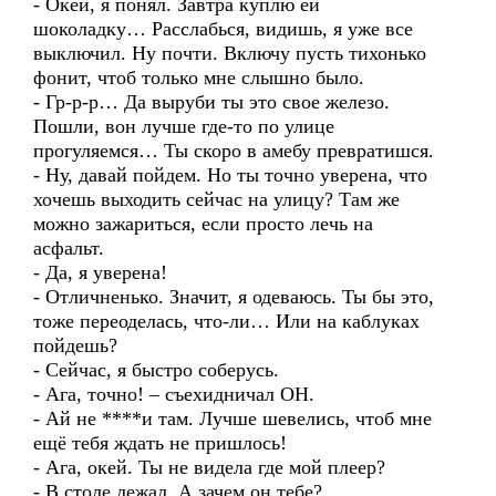
- Окей, я понял. Завтра куплю ей
шоколадку… Расслабься, видишь, я уже все
выключил. Ну почти. Включу пусть тихонько
фонит, чтоб только мне слышно было.
- Гр-р-р… Да выруби ты это свое железо.
Пошли, вон лучше где-то по улице
прогуляемся… Ты скоро в амебу превратишся.
- Ну, давай пойдем. Но ты точно уверена, что
хочешь выходить сейчас на улицу? Там же
можно зажариться, если просто лечь на
асфальт.
- Да, я уверена!
- Отличненько. Значит, я одеваюсь. Ты бы это,
тоже переоделась, что-ли… Или на каблуках
пойдешь?
- Сейчас, я быстро соберусь.
- Ага, точно! – съехидничал ОН.
- Ай не ****и там. Лучше шевелись, чтоб мне
ещё тебя ждать не пришлось!
- Ага, окей. Ты не видела где мой плеер?
- В столе лежал. А зачем он тебе?