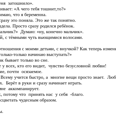
еня затошнило».
ивает: «А чего тебя тошнит,то?»
имаю, что я беременна.
разу это поняла. Это же так понятно.
дела. Просто сразу родился ребёнок.
мальчик?» Думаю: «ну, конечно мальчик».
й, с тёмными чуть вьющимися волосами.
тношения с моими детьми, с внучкой? Как теперь измен
только-только начинаю выступать?»
к бывает только во сне.
 у всех, кто его видит, чувство безусловной любви!
е, почти осязаемое.
 Всему учится быстро, а многие вещи просто знает. Люб
. Берёт в руки и сразу начинает играть.
мне аккомпанирует.
, потому что принять нас у себя -благо.
асцветать чудесным образом.
ны.