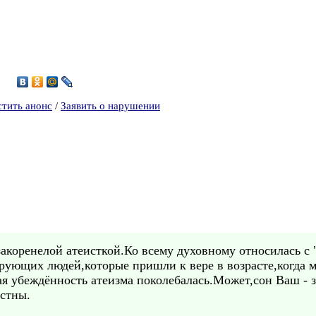
стить анонс
/
Заявить о нарушении
закоренелой атеисткой.Ко всему духовному относилась с
ерующих людей,которые пришли к вере в возрасте,когда м
я убеждённость атеизма поколебалась.Может,сон Ваш - з
стны.