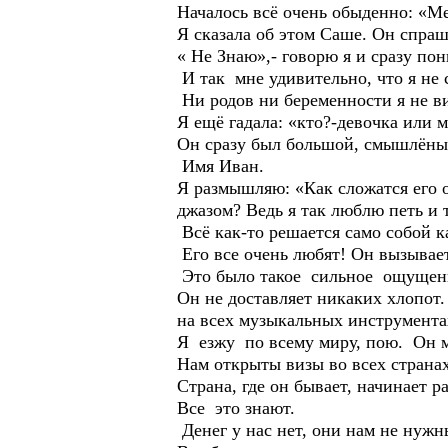
Началось всё очень обыденно: «М
Я сказала об этом Саше. Он спраш
« Не Знаю»,- говорю я и сразу пон
И так мне удивительно, что я не с
Ни родов ни беременности я не ви
Я ещё гадала: «кто?-девочка или 
Он сразу был большой, смышлёны
Имя Иван.
Я размышляю: «Как сложатся его о
джазом? Ведь я так люблю петь и 
Всё как-то решается само собой ка
Его все очень любят! Он вызывает
Это было такое сильное ощущени
Он не доставляет никаких хлопот.
на всех музыкальных инструментах
Я езжу по всему миру, пою. Он 
Нам открыты визы во всех странах
Страна, где он бывает, начинает р
Все это знают.
Денег у нас нет, они нам не нуж