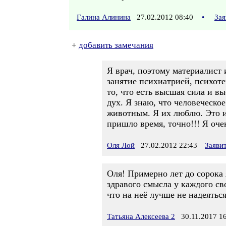
Галина Алинина
27.02.2012 08:40
•
Зая
+
добавить замечания
Я врач, поэтому материалист и
занятие психиатрией, психот
то, что есть высшая сила и в
дух. Я знаю, что человеческо
животным. Я их люблю. Это им
пришло время, точно!!! Я оче
Оля Лой
27.02.2012 22:43
Заяви
Оля! Примерно лет до сорока 
здравого смысла у каждого св
что на неё лучше не надеяться
Татьяна Алексеева 2
30.11.2017 16