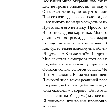
Все банки мира открыли нам счета
Ему не грозит опасность, потому 
Он может лечить, потому что вид
При его взгляде зло засыхает, а 
Ему никого не надо убеждать и н
При этом я его не вижу. Просто зн
И вот последняя картинка. Мы сто
длинными острыми, далеко выдающ
Солнце заливает светом землю. З
Как будто земля вздохнула с облег
Я думаю: « Кто же это?» И вдруг т
Мне кажется я смотрела этот сон 
подробностей про школу, про воен
Остался только золотой осадок. Ч
Потом сказал: « Когда ты запишеш
Я окрылённая такой реакцией расс
Её реакция была ещё более убеди
Она сказала: « Здорово! Вот это 
парафренным бредом»( мы все пси
Я понимаю, что во мне произошло
хорошо.