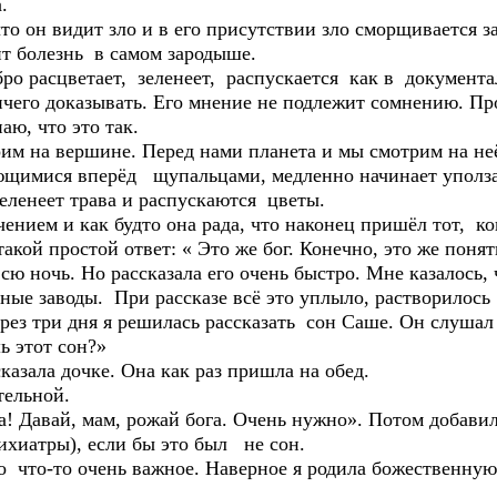
.
что он видит зло и в его присутствии зло сморщивается з
ит болезнь в самом зародыше.
добро расцветает, зеленеет, распускается как в документ
ичего доказывать. Его мнение не подлежит сомнению. Пр
аю, что это так.
им на вершине. Перед нами планета и мы смотрим на неё
имися вперёд щупальцами, медленно начинает уползать
еленеет трава и распускаются цветы.
чением и как будто она рада, что наконец пришёл тот, ко
акой простой ответ: « Это же бог. Конечно, это же понят
всю ночь. Но рассказала его очень быстро. Мне казалось,
ные заводы. При рассказе всё это уплыло, растворилось 
ерез три дня я решилась рассказать сон Саше. Он слушал
ь этот сон?»
казала дочке. Она как раз пришла на обед.
тельной.
да! Давай, мам, рожай бога. Очень нужно». Потом добави
хиатры), если бы это был не сон.
 что-то очень важное. Наверное я родила божественную 