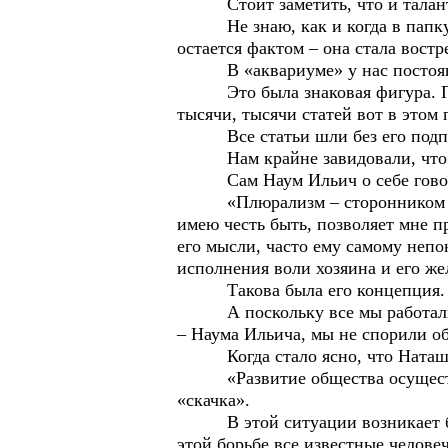
Стоит заметить, что и талант 
Не знаю, как и когда в папку, 
остается фактом – она стала вос
В «аквариуме» у нас постоянн
Это была знаковая фигура. Посл
тысячи, тысячи статей вот в этом
Все статьи шли без его подп
Нам крайне завидовали, что мы 
Сам Наум Ильич о себе говорил,
«Плюрализм – сторонником котор
имею честь быть, позволяет мне 
его мысли, часто ему самому непо
исполнения воли хозяина и его ж
Такова была его концепция.
А поскольку все мы работали в 
– Наума Ильича, мы не спорили об
Когда стало ясно, что Наташку 
«Развитие общества осуществляе
«скачка».
В этой ситуации возникает борь
этой борьбе все известные челове