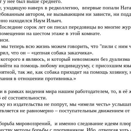
у неё был выше среднего.
уходящую наверх в редколлегию, впервые попали Ната
требованным автором, не вызывающим ни зависти, ни под
о находился Наум Ильич.
едние сорок лет он писал передовицы во многие журн
 помещении на шестом этаже в этой комнате.
иси.
теперь всю жизнь можем говорить, что "пили с ним ч
 что он – «цепная собака заказчика».
ого я являюсь, и который невозможен без дуализма –
прийти на помощь любому индивидууму, с присохшим язык
нятной, так же, как собака приходит на помощь хозяину, 
елания в отношении противника.»
рамках видения мира нашим работодателем, то, в её 
 её состоятельности.
из издательства не попрут, мы «имели честь» услышат
тся не равномерно – поступательным движением от од
ба мировоззрений, и именно следование идеям плюрал
честву методы борьбы с противником. Ибо, отвергая хоть