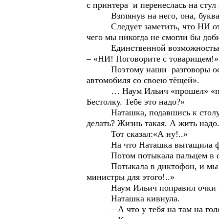
с принтера и перенеслась на стул
Взглянув на него, она, буквальн
Следует заметить, что НИ относ
чего мы никогда не смогли бы доби
Единственной возможностью у на
– «НИ! Поговорите с товарищем!»
Поэтому наши разговоры оставля
автомобиля со своею тёщей».
… Наум Ильич «прошел» «по диаг
Бестолку. Тебе это надо?»
Наташка, подавшись к столу, ска
делать? Жизнь такая. А жить надо
Тот сказал:«А ну!..»
На что Наташка вытащила фот
Потом потыкала пальцем в фот
Потыкала в диктофон, и мы услы
министры для этого!..»
Наум Ильич поправил очки и сп
Наташка кивнула.
– А что у тебя на там на голо