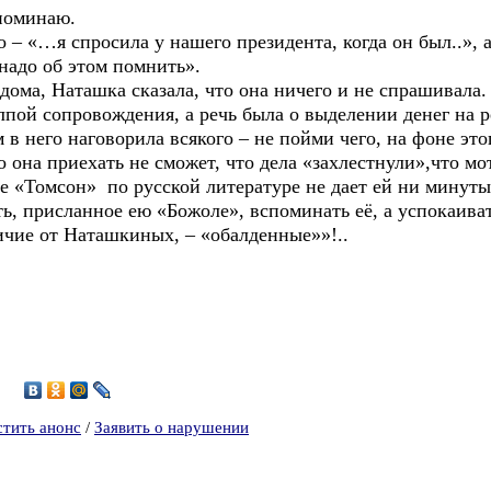
поминаю.
«…я спросила у нашего президента, когда он был..», а 
 надо об этом помнить».
а, Наташка сказала, что она ничего и не спрашивала. 
й сопровождения, а речь была о выделении денег на р
 в него наговорила всякого – не пойми чего, на фоне это
риехать не сможет, что дела «захлестнули»,что мотае
ве «Томсон» по русской литературе не дает ей ни минуты
рисланное ею «Божоле», вспоминать её, а успокаивать
личие от Наташкиных, – «обалденные»»!..
стить анонс
/
Заявить о нарушении