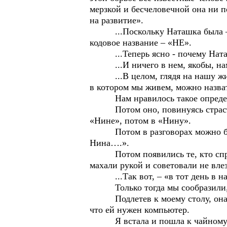
мерзкой и бесчеловечной она ни п
на развитие».
...Поскольку Наташка была – Ев
кодовое название – «НЕ».
...Теперь ясно - почему Наташк
...И ничего в нем, якобы, нам
...В целом, глядя на нашу жизнь
в котором мы живем, можно назват
Нам нравилось такое определ
Потом оно, повинуясь страстью
«Нине», потом в «Нину».
Потом в разговорах можно было
Нина….».
Потом появились те, кто спрашив
махали рукой и советовали не влез
...Так вот, – «в тот день в на
Только тогда мы сообразили, чт
Подлетев к моему столу, она ста
что ей нужен компьютер.
Я встала и пошла к чайному стол