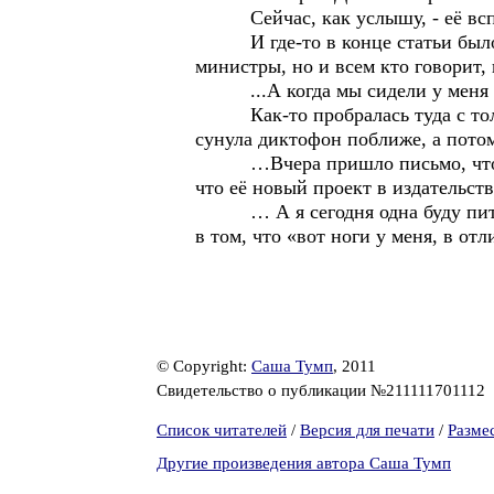
Сейчас, как услышу, - её вс
И где-то в конце статьи было – 
министры, но и всем кто говорит,
...А когда мы сидели у меня дом
Как-то пробралась туда с толпо
сунула диктофон поближе, а потом
…Вчера пришло письмо, что она п
что её новый проект в издательст
… А я сегодня одна буду пить, п
в том, что «вот ноги у меня, в от
© Copyright:
Саша Тумп
, 2011
Свидетельство о публикации №211111701112
Список читателей
/
Версия для печати
/
Разме
Другие произведения автора Саша Тумп