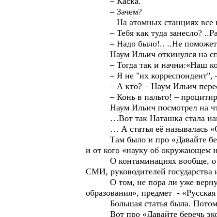
– Каска.
– Зачем?
– На атомных станциях все в к
– Тебя как туда занесло? ..Разв
– Надо было!.. ..Не поможет
Наум Ильич откинулся на спинк
– Тогда так и начни:«Наш корр
– Я не "их корреспондент", – 
– А кто? – Наум Ильич перест
– Конь в пальто! – процитиров
Наум Ильич посмотрел на что-то
…Вот так Наташка стала нашим к
… А статья её называлась «С
Там было и про «Давайте беречь 
и от кого «науку об окружающем н
О контаминациях вообще, о дено
СМИ, руководителей государства и
О том, не пора ли уже вернуть, 
образования», предмет - «Русска
Большая статья была. Потом е
Вот про «Давайте беречь эколо