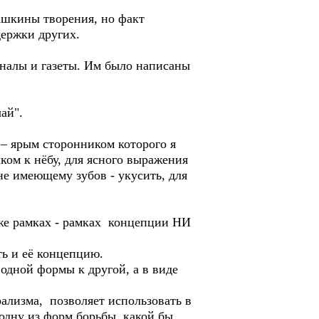
шкины творения, но факт
держки других.
алы и газеты. Им было написаны
ай".
 ярым сторонником которого я
ом к нёбу, для ясного выражения
не имеющему зубов - укусить, для
же рамках - рамках концепции НИ
ь и её концепцию.
ной формы к другой, а в виде
изма, позволяет использовать в
 одну из форм борьбы, какой бы