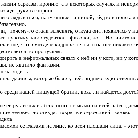
жизни сарказм, иронию, а в некоторых случаях и ненорм
разводя руки в стороны.
глядываться, напуганные тишиной, будто в поисках гр
бязательно.
очему-то стали выяснять, откуда она появилась у нас
практику, как студентка – филолог, но… Но, никто не 
главное, что в «отделе кадров» не было на неё никаких бу
ществляется по пропускам.
ить в неформальных связях с ней ни у кого, ни у кого,
цы, не хватило фантазии.
гла ходить.
а джинсы, которые были у неё, видимо, единственные,
реди нашей пишущей братии, вряд ли найдется достойн
ё рук и были абсолютно прямыми на всей наблюдаемой 
ащие неизвестно откуда, покрытые серо-синей тканью.
дила!
й её глазами на лице, ко всей площади лица, - этот 