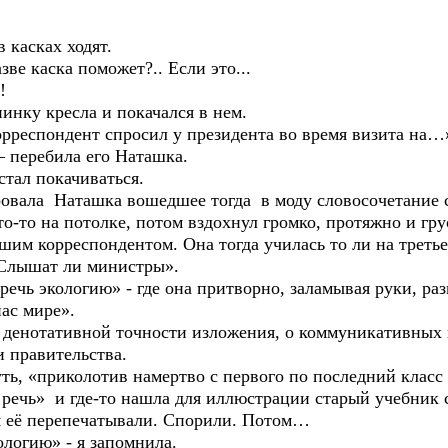
асках ходят.
е каска поможет?.. Если это...
!
у кресла и покачался в нем.
еспондент спросил у президента во время визита на…
перебила его Наташка.
ал покачиваться.
ала Наташка вошедшее тогда в моду словосочетание 
 на потолке, потом вздохнул громко, протяжно и грус
орреспондентом. Она тогда училась то ли на третьем,
лышат ли министры».
экологию» - где она притворно, заламывая руки, разм
ас мире».
тативной точности изложения, о коммуникативных ка
 правительства.
«приколотив намертво с первого по последний класс в
я речь» и где-то нашла для иллюстрации старый учебни
ё перепечатывали. Спорили. Потом…
гию» - я запомнила.