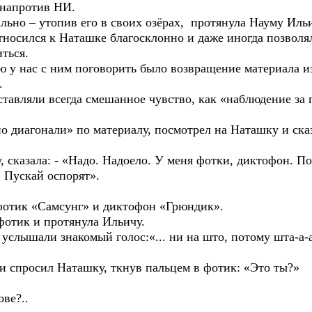
 напротив НИ.
о – утопив его в своих озёрах, протянула Науму Ильич
ился к Наташке благосклонно и даже иногда позволял 
ться.
с с ним поговорить было возвращение материала из 
.
ли всегда смешанное чувство, как «наблюдение за па
онали» по материалу, посмотрел на Наташку и сказал:
зала: - «Надо. Надоело. У меня фотки, диктофон. Повер
. Пускай оспорят».
ик «Самсунг» и диктофон «Грюндик».
ик и протянула Ильичу.
шали знакомый голос:«... ни на што, потому шта-а-а-а
росил Наташку, ткнув пальцем в фотик: «Это ты?»
ве?..