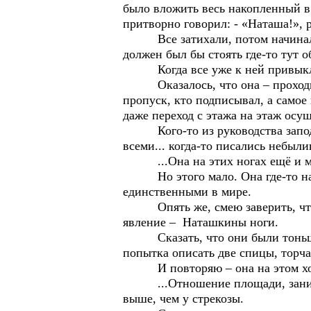
было вложить весь накопленный в 
притворно говорил: - «Наташа!», 
Все затихали, потом начинали о
должен был бы стоять где-то тут о
Когда все уже к ней привыкли, п
Оказалось, что она – проходит 
пропуск, кто подписывал, а самое 
даже переход с этажа на этаж осу
Кого-то из руководства заподозр
всеми... когда-то писались небыли
...Она на этих ногах ещё и мо
Но этого мало. Она где-то нашл
единственными в мире.
Опять же, смею заверить, что с
явление – Наташкины ноги.
Сказать, что они были тоньше е
попытка описать две спицы, торч
И повторяю – она на этом хо
...Отношение площади, занимаемо
выше, чем у стрекозы.