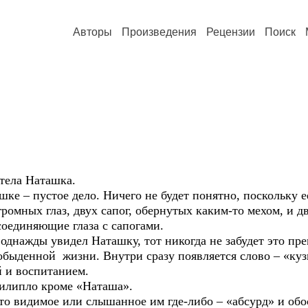
Авторы
Произведения
Рецензии
Поиск
ела Наташка.
 пустое дело. Ничего не будет понятно, поскольку её
ных глаз, двух сапог, обернутых каким-то мехом, и д
соединяющие глаза с сапогами.
ажды увидел Наташку, тот никогда не забудет это прек
обыденной жизни. Внутри сразу появляется слово – «кузн
й и воспитанием.
ипло кроме «Наташа».
видимое или слышанное им где-либо – «абсурд» и обосн