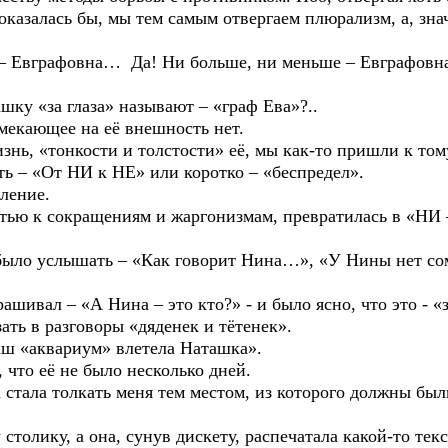
оказалась бы, мы тем самым отвергаем плюрализм, а, зна
графовна… Да! Ни больше, ни меньше – Евграфовна, -
у «за глаза» называют – «граф Ева»?..
екающее на её внешность нет.
, «тонкости и толстости» её, мы как-то пришли к тому
ь – «От НИ к НЕ» или коротко – «беспредел».
ение.
 к сокращениям и жаргонизмам, превратилась в «НИ 
 услышать – «Как говорит Нина…», «У Нины нет сом
ал – «А Нина – это кто?» - и было ясно, что это - «зе
ать в разговоры «дяденек и тётенек».
ш «аквариум» влетела Наташка».
о её не было несколько дней.
ла толкать меня тем местом, из которого должны были 
ику, а она, сунув дискету, распечатала какой-то текст