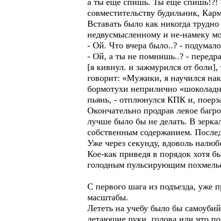
а ты еще спишь. Ты еще спишь!?! 
совместительству будильник, Ка
Вставать было как никогда трудно
недвусмысленному и не-намеку мо
- Ой. Что вчера было..? - подумал
- Ой, а ты не помнишь..? - перед
[я кивнул. и зажмурился от боли]
говорит: «Мужики, я научился нак
бормотухи неприлично «шоколадног
пьянь, - отплюнулся КПК и, поерза
Окончательно продрав левое багро
лучше было бы не делать. В зерка
собственным содержанием. Послед
Уже через секунду, вдоволь налюб
Кое-как приведя в порядок хотя 
голодным пульсирующим похмель
С первого шага из подъезда, уже 
масштабы.
Лететь на учебу было бы самоубий
летающие руки, голова или что по