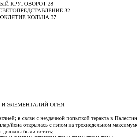
НЫЙ КРУГОВОРОТ 28
 СВЕТОПРЕДСТАВЛЕНИЕ 32
РОКЛЯТИЕ КОЛЬЦА 37
1
6
0
4
8
Ы И ЭЛЕМЕНТАЛИЙ ОГНЯ
нглией; в связи с неудачной попыткой теракта в Палестин
оллар/йена открылась с гэпом на трехнедельном максимум
ы должны были встать;