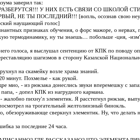
азума заверил так:
АЗБЕРУТСЯ!!! У НИХ ЕСТЬ СВЯЗИ СО ШКОЛОЙ СТИ
Й, НЕ ТЫ ПОСЛЕДНИЙ!!! [вопль, осознав свою неум
еский наущающий голос]
нантных признаках обучения, о форс мажоре, о нервах,
кую термодинамику, ну ты знаешь… побольше -ция, -изм
его голоса, я выслушал сентенцию от КПК по поводу о
переставляцию шагизмов в сторону Казахской Националь
 рухнул на скамейку возле храма знаний.
20 минут. Похмелье - как рукой.
дре мио, - из рюкзака донеслись звуки вперемешку с зап
 папа, - допел КПК из нагрудного кармана.
, - жалобно пихну'л элементик. Я расстегнул рюкзак, вы
посмотрел на трогательный желтолинзный бинокль.
то, обезоруживающе сверкнул элементик. Ну, что делать н
шибка за последние 24 часа.