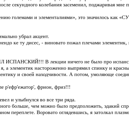
осле секундного колебания засеменил, поджаривая мне п
авлению големами и элементалиями», это значилось к
симально убрал акцент.
иендо ке ту дисес, - виновато пожал плечами элементик,
 БЫЛ ИСПАНСКИЙ!!! В лекции ничего не было про испанс
 я, а элементик настороженно выпрямил спинку и красны
ементику и своей находчивости. А потом, умоляюще соеди
ле р'ефр'ежатор', фрион, фриз!!!
вел и улыбнулся во все три ряда.
много больше, чем можно было предположить, эдакий сп
ом переплете. Воровато оглядевшись, я затолкал плазмо