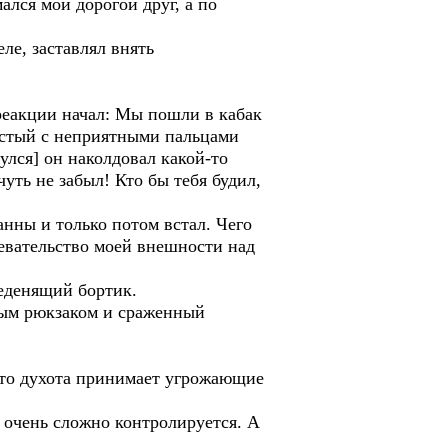
ался мой дорогой друг, а по
ле, заставлял внять
реакции начал: Мы пошли в кабак
олстый с неприятными пальцами
улся] он наколдовал какой-то
уть не забыл! Кто бы тебя будил,
анны и только потом встал. Чего
девательство моей внешности над
леденящий бортик.
ным рюкзаком и сраженный
 что духота принимает угрожающие
 очень сложно контролируется. А