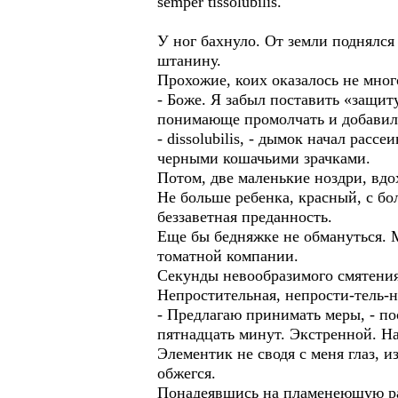
semper tissolubilis.
У ног бахнуло. От земли поднялся
штанину.
Прохожие, коих оказалось не мног
- Боже. Я забыл поставить «защит
понимающе промолчать и добавил
- dissolubilis, - дымок начал рас
черными кошачьими зрачками.
Потом, две маленькие ноздри, вдо
Не больше ребенка, красный, с бо
беззаветная преданность.
Еще бы бедняжке не обмануться. М
томатной компании.
Секунды невообразимого смятения
Непростительная, непрости-тель-н
- Предлагаю принимать меры, - по
пятнадцать минут. Экстренной. На
Элементик не сводя с меня глаз, и
обжегся.
Понадеявшись на пламенеющую раз