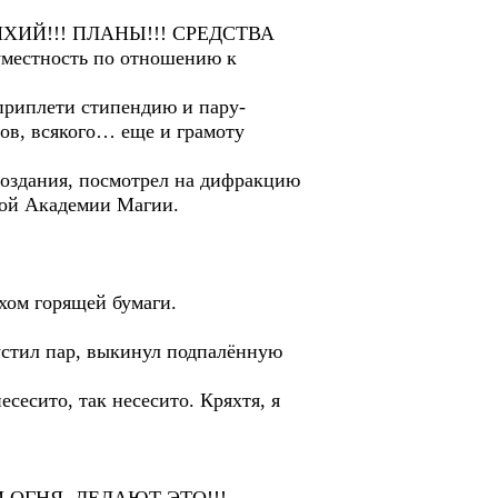
ХИЙ!!! ПЛАНЫ!!! СРЕДСТВА
естность по отношению к
 приплети стипендию и пару-
'ов, всякого… еще и грамоту
поздания, посмотрел на дифракцию
ной Академии Магии.
ахом горящей бумаги.
пустил пар, выкинул подпалённую
есесито, так несесито. Кряхтя, я