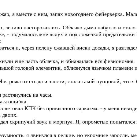
 жар, а вместе с ним, запах новогоднего фейерверка. Мал
о, лениво насторожились. Облачко дыма набухло и стало 
у», - подумалось мне вслух и под ложечкой предательски
:
сеиваться и, через пелену сжавшей виски досады, я разгля
хнули еще часть облачка, и обнажилась вся физиономия.
льшой головой элементик, облизнулся язычком пламени и 
оя рожа от стыда и злости, стала такой пунцовой, что я
 растянулись на часы.
а-я ошибка.
советовал КПК без привычного сарказма: - у меня невиди
 двоих.
здал скрипучий звук и моргнул. Я, опрометью попытался в
умность, я двинулся в редкие, но укромные заросли, м