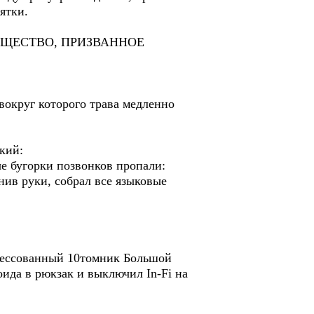
ятки.
ак «СУЩЕСТВО, ПРИЗВАННОЕ
 вокруг которого трава медленно
кий:
е бугорки позвонков пропали:
нив руки, собрал все языковые
рессованный 10томник Большой
ида в рюкзак и выключил In-Fi на