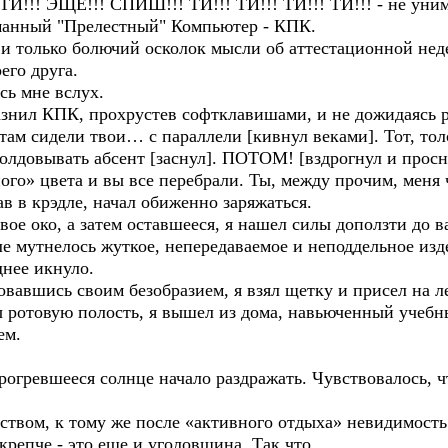
ТИ!!! ЭЩЕ!!! СПИШ!!! ТИ!!! ТИ!!! ТИ!!! ТИ!!! - не уним
рманный "Прелестный" Компьютер - КПК.
 и только болючий осколок мысли об аттестационной неде
его друга.
ось мне вслух.
разнил КПК, прохрустев софтклавишами, и не дожидаясь 
, там сидели твои… с параллели [кивнул веками]. Тот, т
олдовывать абсент [заснул]. ПОТОМ! [вздрогнул и просн
о» цвета и вы все перебрали. Ты, между прочим, меня ч
в в крэдле, начал обиженно заряжаться.
вое око, а затем оставшееся, я нашел силы доползти до в
ле мутнелось жуткое, непередаваемое и неподдельное из
нее икнуло.
овавшись своим безобразием, я взял щетку и присел на 
бы ротовую полость, я вышел из дома, навьюченный учеб
ем.
прогревшееся солнце начало раздражать. Чувствовалось,
ством, к тому же после «активного отдыха» невидимость
крепче - это еще и уголовщина. Так что