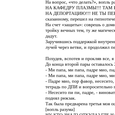
На вопрос, «что делать?», вопль р
НА КАФЕДРУ ПЛАЗМЫ!!! ТАМ Р
НА ДЕПОРТАЦИЮ!!! НЕ ТЫ ПЕРВЫ
сказанному, перешел на гипнотич
На счет «защиты»: соврешь о доми
тройку вечных тем, ту же магичес
дадут.
Заручившись поддержкой внутренн
лучей через ветви, и продолжил 
Похудев, вспотев и прокляв все, я
До конца второй пары оставалось 
- Ми папа, ми папа, падре мио, па
- Ми папа, ми папа, падре мио, ми
- Падре мио, пор фавор, несесито
тетрадь по ДПИ и вопросительно 
- Несесито пи пи, падре, - винова
поднял рюкзак.
Так была предварена третья моя о
[вопль разума]