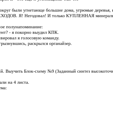
вокруг были угнетающе большие дома, угрюмые деревья, 
ХОДОВ. Я! Негодовал! И только КУПЛЕННАЯ минералка
ное полунапоминание:
дент? - я покорно выудил КПК.
ивировал я голосовую команду.
грызнувшись, раскрылся органайзер.
ий. Выучить Блок-схему №9 (Заданный синтез высокоточ
али на 4 листа.
хема: