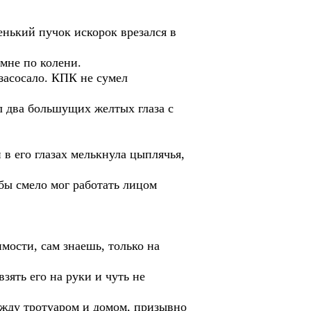
енький пучок искорок врезался в
мне по колени.
 засосало. КПК не сумел
дел два большущих желтых глаза с
в его глазах мелькнула цыплячья,
 бы смело мог работать лицом
мости, сам знаешь, только на
зять его на руки и чуть не
ежду тротуаром и домом, призывно