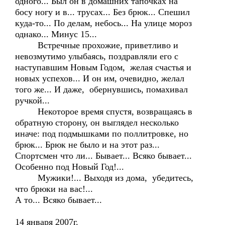
одного... Был он в домашних тапочках на
босу ногу и в... трусах... Без брюк... Спешил
куда-то... По делам, небось... На улице мороз
однако... Минус 15...
Встречные прохожие, приветливо и
невозмутимо улыбаясь, поздравляли его с
наступавшим Новым Годом, желая счастья и
новых успехов... И он им, очевидно, желал
того же... И даже, обернувшись, помахивал
ручкой...
Некоторое время спустя, возвращаясь в
обратную сторону, он выглядел несколько
иначе: под подмышками по поллитровке, но
брюк... Брюк не было и на этот раз...
Спортсмен что ли... Бывает... Всяко бывает...
Особенно под Новый Год!...
Мужики!... Выходя из дома, убедитесь,
что брюки на вас!...
А то... Всяко бывает...
14 января 2007г.