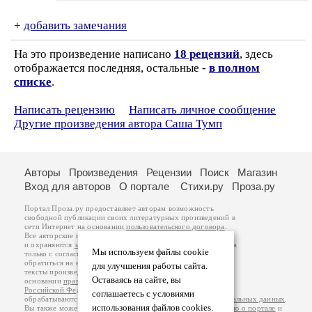
+
добавить замечания
На это произведение написано
18 рецензий
, здесь
отображается последняя, остальные -
в полном
списке
.
Написать рецензию
Написать личное сообщение
Другие произведения автора Саша Тумп
Авторы
Произведения
Рецензии
Поиск
Магазин
Вход для авторов
О портале
Стихи.ру
Проза.ру
Портал Проза.ру предоставляет авторам возможность
свободной публикации своих литературных произведений в
сети Интернет на основании
пользовательского договора
.
Все авторские права на произведения принадлежат авторам
и охраняются
законом
. Перепечатка произведений возможна
Мы используем файлы cookie
только с согласия его автора, к которому вы можете
обратиться на его авторской странице. Ответственность за
для улучшения работы сайта.
тексты произведений авторы несут самостоятельно на
Оставаясь на сайте, вы
основании
правил публикации
и
законодательства
Российской Федерации
. Данные пользователей
соглашаетесь с условиями
обрабатываются на основании
Политики обработки персональных данных
.
использования файлов cookies.
Вы также можете посмотреть более подробную
информацию о портале
и