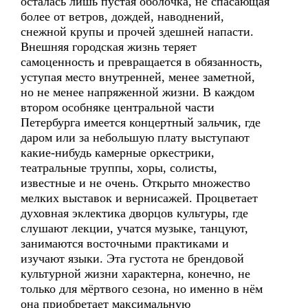
осталась лишь пустая оболочка, не спасающая
более от ветров, дождей, наводнений,
снежной крупы и прочей здешней напасти.
Внешняя городская жизнь теряет
самоценность и превращается в обязанность,
уступая место внутренней, менее заметной,
но не менее напряженной жизни. В каждом
втором особняке центральной части
Петербурга имеется концертный зальчик, где
даром или за небольшую плату выступают
какие-нибудь камерные оркестрики,
театральные труппы, хоры, солисты,
известные и не очень. Открыто множество
мелких выставок и вернисажей. Процветает
духовная эклектика дворцов культуры, где
слушают лекции, учатся музыке, танцуют,
занимаются восточными практиками и
изучают языки. Эта густота не брендовой
культурной жизни характерна, конечно, не
только для мёртвого сезона, но именно в нём
она приобретает максимальную