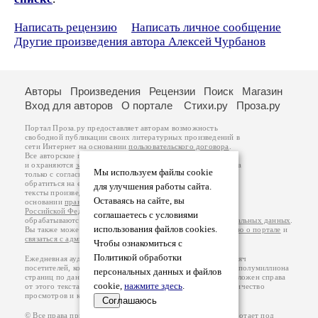
Написать рецензию
Написать личное сообщение
Другие произведения автора Алексей Чурбанов
Авторы
Произведения
Рецензии
Поиск
Магазин
Вход для авторов
О портале
Стихи.ру
Проза.ру
Портал Проза.ру предоставляет авторам возможность
свободной публикации своих литературных произведений в
сети Интернет на основании
пользовательского договора
.
Все авторские права на произведения принадлежат авторам
и охраняются
законом
. Перепечатка произведений возможна
Мы используем файлы cookie
только с согласия его автора, к которому вы можете
обратиться на его авторской странице. Ответственность за
для улучшения работы сайта.
тексты произведений авторы несут самостоятельно на
Оставаясь на сайте, вы
основании
правил публикации
и
законодательства
Российской Федерации
. Данные пользователей
соглашаетесь с условиями
обрабатываются на основании
Политики обработки персональных данных
.
использования файлов cookies.
Вы также можете посмотреть более подробную
информацию о портале
и
связаться с администрацией
.
Чтобы ознакомиться с
Политикой обработки
Ежедневная аудитория портала Проза.ру – порядка 100 тысяч
посетителей, которые в общей сумме просматривают более полумиллиона
персональных данных и файлов
страниц по данным счетчика посещаемости, который расположен справа
cookie,
нажмите здесь
.
от этого текста. В каждой графе указано по две цифры: количество
просмотров и количество посетителей.
Соглашаюсь
© Все права принадлежат авторам, 2000-2026. Портал работает под