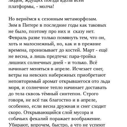
людей, ждущих поезда вдоль всей
платформы, - молча!
Но вернёмся к сезонным метаморфозам.
Зим в Питере в последние годы как таковых
не было, поэтому про них и сказу нет.
Февраль разве только помянуть тем, что он,
хоть и малоснежный, но, как и в прежние
времена, пронизывает до костей. Март - ещё
не весна, а лишь предтеча: пара-тройка
лишних солнечных дней - и только. Всё
начинает меняться в апреле. Исчезает снег,
ветры на невских набережных приобретают
неповторимый аромат открывшегося ото льда
моря, и солнечное тепло начинает доставать
до тела сквозь тёмный синтепон. Строго
говоря, не всё так благостно и в апреле,
особенно, если весна дружная и снег сходит
скоро. Открывающийся слой мусора и
собачьих фекалий поражает воображение.
Убирают, впрочем, быстро, а что не успеют