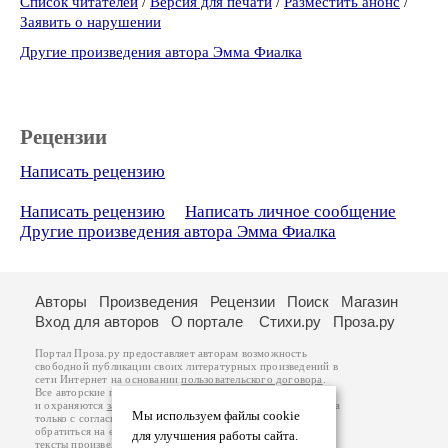
Список читателей
/
Версия для печати
/
Разместить анонс
/
Заявить о нарушении
Другие произведения автора Эмма Фиалка
Рецензии
Написать рецензию
Написать рецензию
Написать личное сообщение
Другие произведения автора Эмма Фиалка
Авторы
Произведения
Рецензии
Поиск
Магазин
Вход для авторов
О портале
Стихи.ру
Проза.ру
Портал Проза.ру предоставляет авторам возможность
свободной публикации своих литературных произведений в
сети Интернет на основании
пользовательского договора
.
Все авторские права на произведения принадлежат авторам
и охраняются
законом
. Перепечатка произведений возможна
Мы используем файлы cookie
только с согласия его автора, к которому вы можете
обратиться на его авторской странице. Ответственность за
для улучшения работы сайта.
тексты произведений авторы несут самостоятельно на