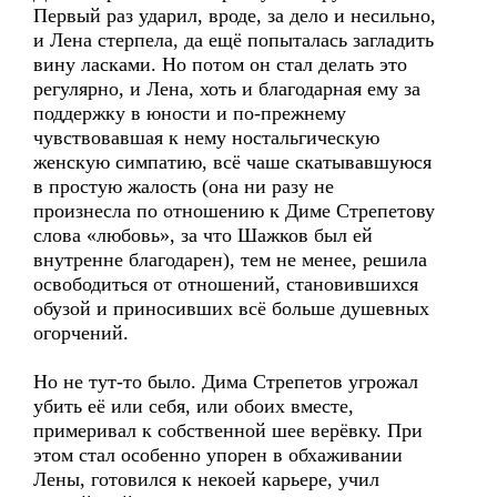
Первый раз ударил, вроде, за дело и несильно,
и Лена стерпела, да ещё попыталась загладить
вину ласками. Но потом он стал делать это
регулярно, и Лена, хоть и благодарная ему за
поддержку в юности и по-прежнему
чувствовавшая к нему ностальгическую
женскую симпатию, всё чаше скатывавшуюся
в простую жалость (она ни разу не
произнесла по отношению к Диме Стрепетову
слова «любовь», за что Шажков был ей
внутренне благодарен), тем не менее, решила
освободиться от отношений, становившихся
обузой и приносивших всё больше душевных
огорчений.
Но не тут-то было. Дима Стрепетов угрожал
убить её или себя, или обоих вместе,
примеривал к собственной шее верёвку. При
этом стал особенно упорен в обхаживании
Лены, готовился к некоей карьере, учил