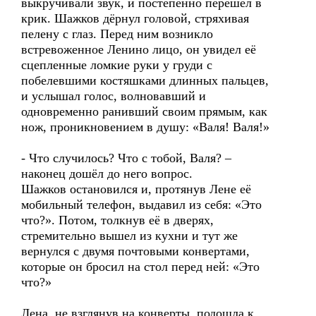
выкручивали звук, и постепенно перешёл в
крик. Шажков дёрнул головой, стряхивая
пелену с глаз. Перед ним возникло
встревоженное Ленино лицо, он увидел её
сцепленные ломкие руки у груди с
побелевшими костяшками длинных пальцев,
и услышал голос, волновавший и
одновременно ранивший своим прямым, как
нож, проникновением в душу: «Валя! Валя!»
- Что случилось? Что с тобой, Валя? –
наконец дошёл до него вопрос.
Шажков остановился и, протянув Лене её
мобильный телефон, выдавил из себя: «Это
что?». Потом, толкнув её в дверях,
стремительно вышел из кухни и тут же
вернулся с двумя почтовыми конвертами,
которые он бросил на стол перед ней: «Это
что?»
Лена, не взглянув на конверты, подошла к