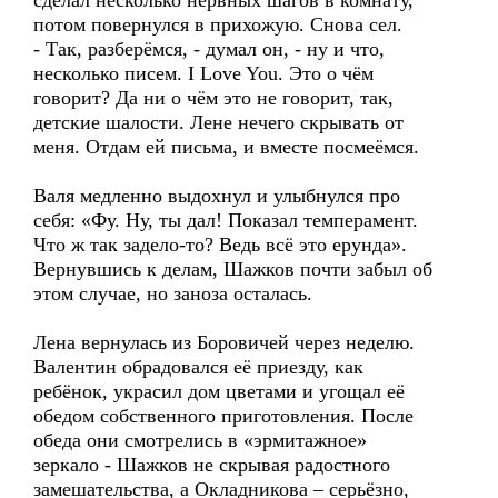
сделал несколько нервных шагов в комнату,
потом повернулся в прихожую. Снова сел.
- Так, разберёмся, - думал он, - ну и что,
несколько писем. I Love You. Это о чём
говорит? Да ни о чём это не говорит, так,
детские шалости. Лене нечего скрывать от
меня. Отдам ей письма, и вместе посмеёмся.
Валя медленно выдохнул и улыбнулся про
себя: «Фу. Ну, ты дал! Показал темперамент.
Что ж так задело-то? Ведь всё это ерунда».
Вернувшись к делам, Шажков почти забыл об
этом случае, но заноза осталась.
Лена вернулась из Боровичей через неделю.
Валентин обрадовался её приезду, как
ребёнок, украсил дом цветами и угощал её
обедом собственного приготовления. После
обеда они смотрелись в «эрмитажное»
зеркало - Шажков не скрывая радостного
замешательства, а Окладникова – серьёзно,