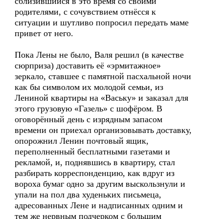
сблизившийся в это время со своими
родителями, с сочувствием отнёсся к
ситуации и шутливо попросил передать маме
привет от него.
Пока Лены не было, Валя решил (в качестве
сюрприза) доставить её «эрмитажное»
зеркало, ставшее с памятной пасхальной ночи
как бы символом их молодой семьи, из
Лениной квартиры на «Ваську» и заказал для
этого грузовую «Газель» с шофёром. В
оговорённый день с изрядным запасом
времени он приехал организовывать доставку,
опорожнил Ленин почтовый ящик,
переполненный бесплатными газетами и
рекламой, и, поднявшись в квартиру, стал
разбирать корреспонденцию, как вдруг из
вороха бумаг одно за другим выскользнули и
упали на пол два худеньких письмеца,
адресованных Лене и надписанных одним и
тем же нервным подчерком с большим