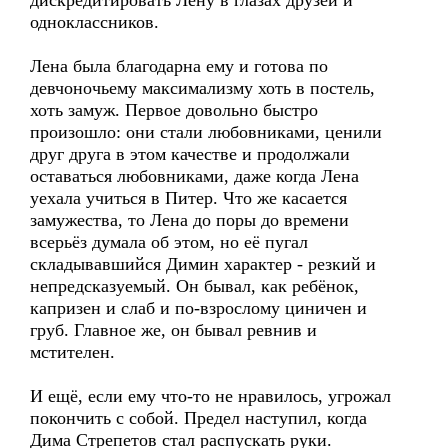
дискредитировать Лену в глазах друзей и
одноклассников.
Лена была благодарна ему и готова по
девчоночьему максимализму хоть в постель,
хоть замуж. Первое довольно быстро
произошло: они стали любовниками, ценили
друг друга в этом качестве и продолжали
оставаться любовниками, даже когда Лена
уехала учиться в Питер. Что же касается
замужества, то Лена до поры до времени
всерьёз думала об этом, но её пугал
складывавшийся Димин характер - резкий и
непредсказуемый. Он бывал, как ребёнок,
капризен и слаб и по-взрослому циничен и
груб. Главное же, он бывал ревнив и
мстителен.
И ещё, если ему что-то не нравилось, угрожал
покончить с собой. Предел наступил, когда
Дима Стрепетов стал распускать руки.