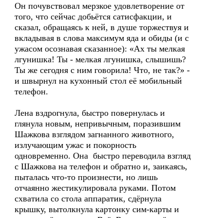
Он почувствовал мерзкое удовлетворение от
того, что сейчас добьётся сатисфакции, и
сказал, обращаясь к ней, в душе торжествуя и
вкладывая в слова максимум яда и обиды (и с
ужасом осознавая сказанное): «Ах ты мелкая
лгунишка! Ты - мелкая лгунишка, слышишь?
Ты же сегодня с ним говорила! Что, не так?» -
и швырнул на кухонный стол её мобильный
телефон.
Лена вздрогнула, быстро повернулась и
глянула новым, непривычным, поразившим
Шажкова взглядом загнанного животного,
излучающим ужас и покорность
одновременно. Она быстро переводила взгляд
с Шажкова на телефон и обратно и, заикаясь,
пыталась что-то произнести, но лишь
отчаянно жестикулировала руками. Потом
схватила со стола аппаратик, сдёрнула
крышку, вытолкнула картонку сим-карты и