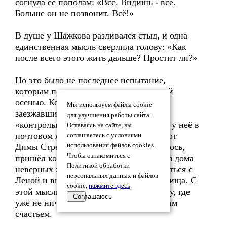
согнула её пополам: «Всё. Видишь - всё.
Больше он не позвонит. Всё!»
В душе у Шажкова разливался стыд, и одна
единственная мысль сверлила голову: «Как
после всего этого жить дальше? Простит ли?»
Но это было не последнее испытание,
которым подверглись их отношения той
осенью. Когда Шажков, периодически,
Мы используем файлы cookie
заезжавший к Лене на квартиру с
для улучшения работы сайта.
«контрольными визитами», обнаружил у неё в
Оставаясь на сайте, вы
почтовом ящике ещё несколько писем от
соглашаетесь с условиями
Димы Стрепетова, его терпению, казалось,
использования файлов cookies.
Чтобы ознакомиться с
пришёл конец. Он не знал, как гонят из дома
Политикой обработки
неверных жён, но твёрдо решил расстаться с
персональных данных и файлов
Леной и выпроводить её из своего жилища. С
cookie,
нажмите здесь
.
этой мыслью Шажков вошёл в квартиру, где
Соглашаюсь
уже не ничто не дышало для него былым
счастьем.