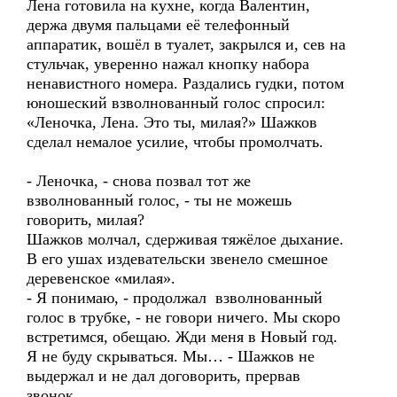
Лена готовила на кухне, когда Валентин,
держа двумя пальцами её телефонный
аппаратик, вошёл в туалет, закрылся и, сев на
стульчак, уверенно нажал кнопку набора
ненавистного номера. Раздались гудки, потом
юношеский взволнованный голос спросил:
«Леночка, Лена. Это ты, милая?» Шажков
сделал немалое усилие, чтобы промолчать.
- Леночка, - снова позвал тот же
взволнованный голос, - ты не можешь
говорить, милая?
Шажков молчал, сдерживая тяжёлое дыхание.
В его ушах издевательски звенело смешное
деревенское «милая».
- Я понимаю, - продолжал взволнованный
голос в трубке, - не говори ничего. Мы скоро
встретимся, обещаю. Жди меня в Новый год.
Я не буду скрываться. Мы… - Шажков не
выдержал и не дал договорить, прервав
звонок.