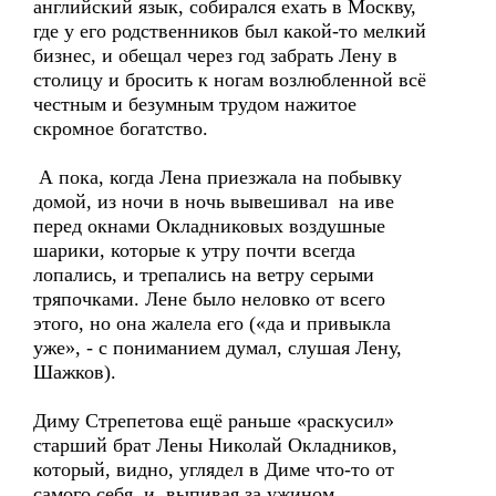
английский язык, собирался ехать в Москву,
где у его родственников был какой-то мелкий
бизнес, и обещал через год забрать Лену в
столицу и бросить к ногам возлюбленной всё
честным и безумным трудом нажитое
скромное богатство.
А пока, когда Лена приезжала на побывку
домой, из ночи в ночь вывешивал на иве
перед окнами Окладниковых воздушные
шарики, которые к утру почти всегда
лопались, и трепались на ветру серыми
тряпочками. Лене было неловко от всего
этого, но она жалела его («да и привыкла
уже», - с пониманием думал, слушая Лену,
Шажков).
Диму Стрепетова ещё раньше «раскусил»
старший брат Лены Николай Окладников,
который, видно, углядел в Диме что-то от
самого себя, и, выпивая за ужином,