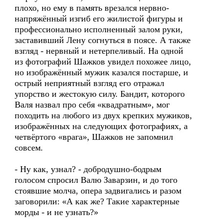
плохо, но ему в память врезался нервно-
напряжённый изгиб его жилистой фигуры и
профессионально исполненный залом руки,
заставивший Лену согнуться в поясе. А также
взгляд - нервный и нетерпеливый. На одной
из фотографий Шажков увидел похожее лицо,
но изображённый мужик казался постарше, и
острый неприятный взгляд его отражал
упорство и жестокую силу. Бандит, которого
Валя назвал про себя «квадратным», мог
походить на любого из двух крепких мужиков,
изображённых на следующих фотографиях, а
четвёртого «врага», Шажков не запомнил
совсем.
- Ну как, узнал? - добродушно-бодрым
голосом спросил Валю Заварзин, и до того
стоявшие молча, опера задвигались и разом
заговорили: «А как же? Такие характерные
морды - и не узнать?»