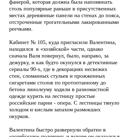
фанерой, которая должна была напоминать
столь популярные раньше в присутственных
местах деревянные панели на стенах до пояса,
отстроченные трогательными лакированными
реечками.
Кабинет № 105, куда пригласили Валентина,
находился в «хозяйской» части, однако
сначала Валя повернул, было, направо, за
дежурку, и как будто окунулся в детективные
сериалы 90-х, где в декорациях несвежих
стен, сломанных стульев и прожженных
сигаретами столов по протоптанному до
бетона линолеуму ходили в разномастной
одежде курить на лестницу простые
российские парни - опера. С лестницы тянуло
холодом и кислым запахом размокших
окурков.
Валентина быстро развернули обратно в
«хозяйскую» половину, и вскоре он оказался в