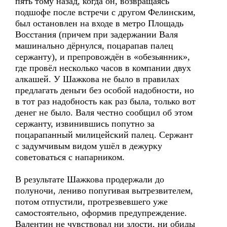
пять тому назад, когда он, возвращаясь
подшофе после встречи с другом Фелинским,
был остановлен на входе в метро Площадь
Восстания (причем при задержании Валя
машинально дёрнулся, поцарапав палец
сержанту), и препровождён в «обезьянник»,
где провёл несколько часов в компании двух
алкашей. У Шажкова не было в правилах
предлагать деньги без особой надобности, но
в тот раз надобность как раз была, только вот
денег не было. Валя честно сообщил об этом
сержанту, извинившись попутно за
поцарапанный милицейский палец. Сержант
с задумчивым видом ушёл в дежурку
советоваться с напарником.
В результате Шажкова продержали до
полуночи, лениво попугивая вытрезвителем,
потом отпустили, протрезвевшего уже
самостоятельно, оформив предупреждение.
Валентин не чувствовал ни злости, ни обиды