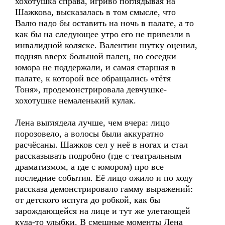
хохотушка справа, игриво поглядывая на
Шажкова, высказалась в том смысле, что
Валю надо бы оставить на ночь в палате, а то
как бы на следующее утро его не привезли в
инвалидной коляске. Валентин шутку оценил,
подняв вверх большой палец, но соседки
юмора не поддержали, и самая старшая в
палате, к которой все обращались «тётя
Тоня», продемонстрировала девчушке-
хохотушке немаленький кулак.
Лена выглядела лучше, чем вчера: лицо
порозовело, а волосы были аккуратно
расчёсаны. Шажков сел у неё в ногах и стал
рассказывать подробно (где с театральным
драматизмом, а где с юмором) про все
последние события. Её лицо ожило и по ходу
рассказа демонстрировало гамму выражений:
от детского испуга до робкой, как бы
зарождающейся на лице и тут же улетающей
куда-то улыбки. В смешные моменты Лена