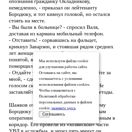
опознания гражданку Окладникову,
немедленно, - приказал он лейтенанту
Бородюку, и тот кивнул головой, но остался
стоять на месте.
- Вы были в больнице? - спросил Валя,
доставая из кармана мобильный телефон.
- Отставить! - сорвавшись на фальцет,
крикнул Заварзин, и стоявшая рядом средних
лет женщина, приглашённая в качестве
понятой, вздрогнула и недовольно
Мы используем файлы cookie
поморщилась.
для улучшения работы сайта.
- Отдайте телефон лейтенанту и следуйте за
Оставаясь на сайте, вы
мной, - сдерживаясь, почти спокойным
соглашаетесь с условиями
голосом сказал Валентину Заварзин. - Не
использования файлов cookies.
Чтобы ознакомиться с
заставляйте меня применять силовые методы.
Политикой обработки
персональных данных и файлов
Шажков отдал мобильник подскочившему
cookie,
нажмите здесь
.
Бородюку и, подталкиваемый незнакомым
Соглашаюсь
оперативником, вышел вслед за Заварзиным в
коридор. Его провели из «хозяйской» части
УВД в «службы», и через пять минут он