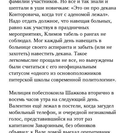
фамилий участников. Но все и так знали и
шептали в уши новичкам: «Это он про декана
Конторовича, когда тот с аденомой лежал».
Надо отдать должное, что навещая больных,
равно как участвуя в праздничных
мероприятиях, Климов табель о рангах не
соблюдал. Мог каждый день навещать в
больнице своего аспиранта и забыть (или не
захотеть) навестить декана. Такое
легкомыслие прощали не все, но вынуждены
были считаться с его неофициальным
статусом «одного из основоположников
питерской школы современной политологии».
Милиция побеспокоила Шажкова вторично в
восемь часов утра на следующий день.
Валентин ещё лежал в постели, когда загудел
мобильный телефон, и очередной незнакомый
голос, представившийся на этот раз
капитаном Заварзиным, без обиняков
объявил: к Вале домой выехал оперативник,