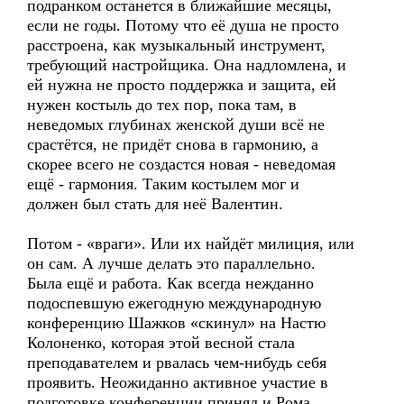
подранком останется в ближайшие месяцы,
если не годы. Потому что её душа не просто
расстроена, как музыкальный инструмент,
требующий настройщика. Она надломлена, и
ей нужна не просто поддержка и защита, ей
нужен костыль до тех пор, пока там, в
неведомых глубинах женской души всё не
срастётся, не придёт снова в гармонию, а
скорее всего не создастся новая - неведомая
ещё - гармония. Таким костылем мог и
должен был стать для неё Валентин.
Потом - «враги». Или их найдёт милиция, или
он сам. А лучше делать это параллельно.
Была ещё и работа. Как всегда нежданно
подоспевшую ежегодную международную
конференцию Шажков «скинул» на Настю
Колоненко, которая этой весной стала
преподавателем и рвалась чем-нибудь себя
проявить. Неожиданно активное участие в
подготовке конференции принял и Рома