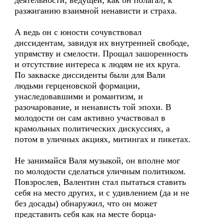
деятельности, ведущей, как он полагал, к
разжиганию взаимной ненависти и страха.
А ведь он с юности сочувствовал
диссидентам, завидуя их внутренней свободе,
упрямству и смелости. Прощал зашоренность
и отсутствие интереса к людям не их круга.
По закваске диссиденты были для Вали
людьми герценовской формации,
унаследовавшими и романтизм, и
разочарование, и ненависть той эпохи. В
молодости он сам активно участвовал в
крамольных политических дискуссиях, а
потом в уличных акциях, митингах и пикетах.
Не занимайся Валя музыкой, он вполне мог
по молодости сделаться уличным политиком.
Повзрослев, Валентин стал пытаться ставить
себя на место других, и с удивлением (да и не
без досады) обнаружил, что он может
представить себя как на месте борца-