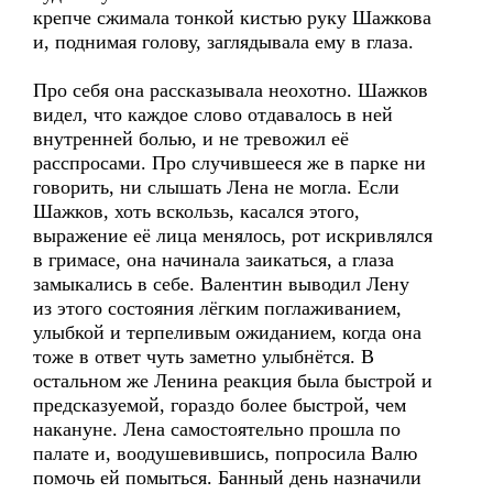
крепче сжимала тонкой кистью руку Шажкова
и, поднимая голову, заглядывала ему в глаза.
Про себя она рассказывала неохотно. Шажков
видел, что каждое слово отдавалось в ней
внутренней болью, и не тревожил её
расспросами. Про случившееся же в парке ни
говорить, ни слышать Лена не могла. Если
Шажков, хоть вскользь, касался этого,
выражение её лица менялось, рот искривлялся
в гримасе, она начинала заикаться, а глаза
замыкались в себе. Валентин выводил Лену
из этого состояния лёгким поглаживанием,
улыбкой и терпеливым ожиданием, когда она
тоже в ответ чуть заметно улыбнётся. В
остальном же Ленина реакция была быстрой и
предсказуемой, гораздо более быстрой, чем
накануне. Лена самостоятельно прошла по
палате и, воодушевившись, попросила Валю
помочь ей помыться. Банный день назначили