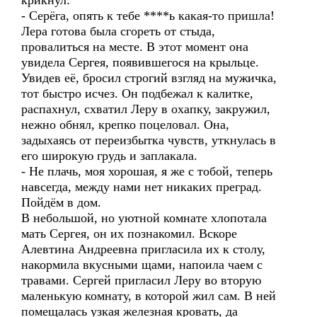
крикнул:
- Серёга, опять к тебе ****ь какая-то пришла!
Лера готова была сгореть от стыда,
провалиться на месте. В этот момент она
увидела Сергея, появившегося на крыльце.
Увидев её, бросил строгий взгляд на мужичка,
тот быстро исчез. Он подбежал к калитке,
распахнул, схватил Леру в охапку, закружил,
нежно обнял, крепко поцеловал. Она,
задыхаясь от переизбытка чувств, уткнулась в
его широкую грудь и заплакала.
- Не плачь, моя хорошая, я же с тобой, теперь
навсегда, между нами нет никаких преград.
Пойдём в дом.
В небольшой, но уютной комнате хлопотала
мать Сергея, он их познакомил. Вскоре
Алевтина Андреевна пригласила их к столу,
накормила вкусными щами, напоила чаем с
травами. Сергей пригласил Леру во вторую
маленькую комнату, в которой жил сам. В ней
помещалась узкая железная кровать, да