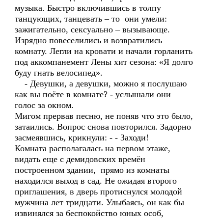
музыка. Быстро включившись в толпу
танцующих, танцевать – то они умели:
зажигательно, сексуально – вызывающе.
Изрядно повеселились и возвратились
комнату. Легли на кровати и начали горланить
под аккомпанемент Лены хит сезона: «Я долго
буду гнать велосипед».
- Девушки, а девушки, можно я послушаю
как вы поёте в комнате? - услышали они
голос за окном.
Мигом прервав песню, не поняв что это было,
затаились. Вопрос снова повторился. Задорно
засмеявшись, крикнули: - - Заходи!
Комната располагалась на первом этаже,
видать еще с демидовских времён
построенном здании, прямо из комнаты
находился выход в сад. Не ожидая второго
приглашения, в дверь протиснулся молодой
мужчина лет тридцати. Улыбаясь, он как бы
извинялся за беспокойство юных особ,