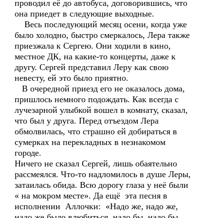
проводил её до автобуса, договорившись, что
она приедет в следующие выходные.
Весь последующий месяц осени, когда уже
было холодно, быстро смеркалось, Лера также
приезжала к Сергею. Они ходили в кино,
местное ДК, на какие-то концерты, даже к
другу. Сергей представил Леру как свою
невесту, ей это было приятно.
В очередной приезд его не оказалось дома,
пришлось немного подождать. Как всегда с
лучезарной улыбкой вошел в комнату, сказал,
что был у друга. Перед отъездом Лера
обмолвилась, что страшно ей добираться в
сумерках на перекладных в незнакомом
городе.
Ничего не сказал Сергей, лишь обаятельно
рассмеялся. Что-то надломилось в душе Леры,
затаилась обида. Всю дорогу глаза у неё были
« на мокром месте». Да ещё эта песня в
исполнении Аллочки: «Надо же, надо же,
надо же было влюбиться, надо бы, надо бы,