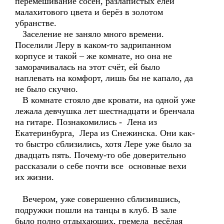
перемешивание сосен, разлапистых елей
малахитового цвета и берёз в золотом
убранстве.
Заселение не заняло много времени.
Поселили Леру в каком-то задрипанном
корпусе и такой – же комнате, но она не
заморачивалась на этот счёт, ей было
наплевать на комфорт, лишь бы не капало, да
не было скучно.
В комнате стояло две кровати, на одной уже
лежала девчушка лет шестнадцати и бренчала
на гитаре. Познакомились - Лена из
Екатеринбурга, Лера из Снежинска. Они как-
то быстро сблизились, хотя Лере уже было за
двадцать пять. Почему-то обе доверительно
рассказали о себе почти все основные вехи
их жизни.
Вечером, уже совершенно сблизившись,
подружки пошли на танцы в клуб. В зале
было полно отдыхающих, гремела весёлая