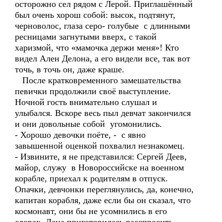
осторожно сел рядом с Лерой. Приглашённый
был очень хорош собой: высок, подтянут,
черноволос, глаза серо- голубые с длинными
ресницами загнутыми вверх, с такой
харизмой, что «мамочка держи меня»! Кто
видел Ален Делона, а его видели все, так вот
точь, в точь он, даже краше.
После кратковременного замешательства
певички продолжили своё выступление.
Ночной гость внимательно слушал и
улыбался. Вскоре весь пыл девчат закончился
и они довольные собой угомонились.
- Хорошо девочки поёте, - с явно
завышенной оценкой похвалил незнакомец.
- Извините, я не представился: Сергей Деев,
майор, служу в Новороссийске на военном
корабле, приехал к родителям в отпуск.
Опачки, девчонки переглянулись, да, конечно,
капитан корабля, даже если бы он сказал, что
космонавт, они бы не усомнились в его