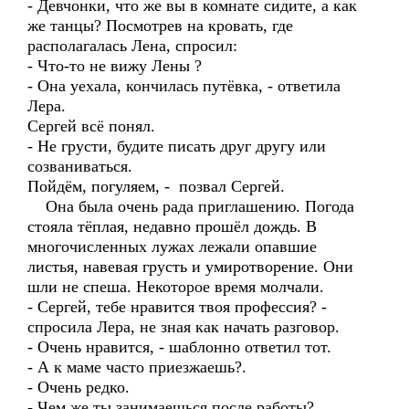
- Девчонки, что же вы в комнате сидите, а как
же танцы? Посмотрев на кровать, где
располагалась Лена, спросил:
- Что-то не вижу Лены ?
- Она уехала, кончилась путёвка, - ответила
Лера.
Сергей всё понял.
- Не грусти, будите писать друг другу или
созваниваться.
Пойдём, погуляем, - позвал Сергей.
Она была очень рада приглашению. Погода
стояла тёплая, недавно прошёл дождь. В
многочисленных лужах лежали опавшие
листья, навевая грусть и умиротворение. Они
шли не спеша. Некоторое время молчали.
- Сергей, тебе нравится твоя профессия? -
спросила Лера, не зная как начать разговор.
- Очень нравится, - шаблонно ответил тот.
- А к маме часто приезжаешь?.
- Очень редко.
- Чем же ты занимаешься после работы?