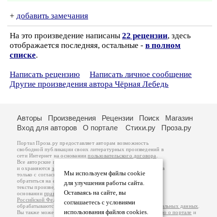
+
добавить замечания
На это произведение написаны
22 рецензии
, здесь
отображается последняя, остальные -
в полном
списке
.
Написать рецензию
Написать личное сообщение
Другие произведения автора Чёрная Лебедь
Авторы
Произведения
Рецензии
Поиск
Магазин
Вход для авторов
О портале
Стихи.ру
Проза.ру
Портал Проза.ру предоставляет авторам возможность
свободной публикации своих литературных произведений в
сети Интернет на основании
пользовательского договора
.
Все авторские права на произведения принадлежат авторам
и охраняются
законом
. Перепечатка произведений возможна
Мы используем файлы cookie
только с согласия его автора, к которому вы можете
обратиться на его авторской странице. Ответственность за
для улучшения работы сайта.
тексты произведений авторы несут самостоятельно на
Оставаясь на сайте, вы
основании
правил публикации
и
законодательства
Российской Федерации
. Данные пользователей
соглашаетесь с условиями
обрабатываются на основании
Политики обработки персональных данных
.
использования файлов cookies.
Вы также можете посмотреть более подробную
информацию о портале
и