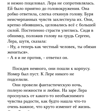
и нежно поцеловал. Лера не сопротивлялась.
Ей было приятно до головокружения. Она
робко ответила, слегка откинув голову. Буря
неисчерпанных чувств захлестнула их. Они,
крепко обнявшись, целовались всё с большей
силой. Постепенно страсти улеглись. Сидя в
обнимку, положив голову на грудь Сергею,
Лера, шутя, сказала:
- Ну, а теперь как честный человек, ты обязан
жениться».
- А я и не против, - ответил он.
Посидев немного, они пошли к корпусу.
Номер был пуст. К Лере никого не
подселили.
Они провели фантастическую ночь,
полную нежности и любви. На заре Лера
проснулась от какого-то необъяснимого
чувства радости, как будто нашла что-то
очень важное, что круто изменит её жизнь.