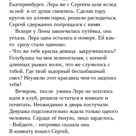
Екатеринбурге. Лера же с Сергеем шли вслед
за ней и от души смеялись. Сделав пару
кругов по аллеям парка, решили расходиться.
Сергей сдержанно попрощался с ними.
Вскоре у Лены закончилась путёвка, она
уехала. Лера одна осталась в номере. Ей как-
то сразу стало одиноко.
- Что же тебе красна девица закручинилось?
Голубушка ты моя зеленоглазая, с копной
длинных рыжих волос, что же случилось с
тобой. Где твой задорный бесшабашный
смех? Неужели этот красавец чем-то зацепил
тебя?
Вечером, после ужина Лере не хотелось
идти в клуб, решила остаться в комнате и
почитать. Неожиданно в дверь постучали.
Девушка подсознательно ждала только одного
человека. Сердце её ёкнуло, лицо зарделось,
- Войдите, - негромко сказала она.
В комнату вошел Сергей,