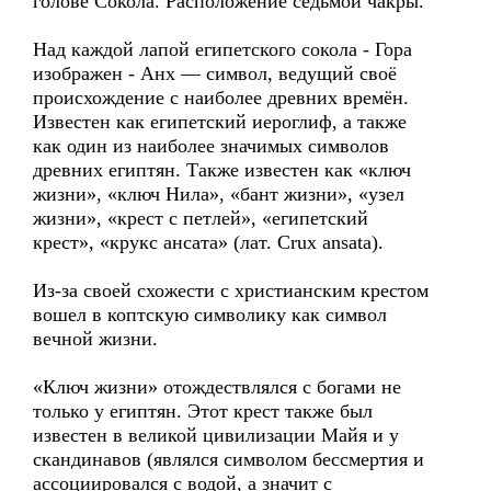
голове Сокола. Расположение седьмой чакры.
Над каждой лапой египетского сокола - Гора
изображен - Анх — символ, ведущий своё
происхождение с наиболее древних времён.
Известен как египетский иероглиф, а также
как один из наиболее значимых символов
древних египтян. Также известен как «ключ
жизни», «ключ Нила», «бант жизни», «узел
жизни», «крест с петлей», «египетский
крест», «крукс ансата» (лат. Crux ansata).
Из-за своей схожести с христианским крестом
вошел в коптскую символику как символ
вечной жизни.
«Ключ жизни» отождествлялся с богами не
только у египтян. Этот крест также был
известен в великой цивилизации Майя и у
скандинавов (являлся символом бессмертия и
ассоциировался с водой, а значит с