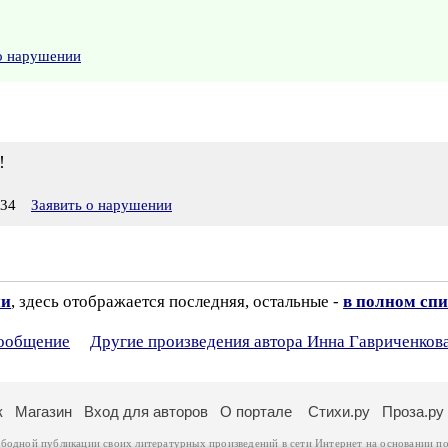
о нарушении
!
:34
Заявить о нарушении
ии
, здесь отображается последняя, остальные -
в полном спи
сообщение
Другие произведения автора Инна Гавриченков
к
Магазин
Вход для авторов
О портале
Стихи.ру
Проза.ру
ободной публикации своих литературных произведений в сети Интернет на основании
по