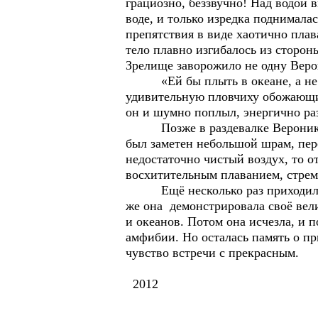
грациозно, беззвучно! Над водой 
воде, и только изредка поднималас
препятствия в виде хаотично плав
тело плавно изгибалось из сторон
Зрелище заворожило не одну Веро
«Ей бы плыть в океане, а не в 
удивительную пловчиху обожающим 
он и шумно поплыл, энергично раз
Позже в раздевалке Вероника ра
был заметен небольшой шрам, пер
недостаточно чистый воздух, то о
восхитительным плаванием, стрем
Ещё несколько раз приходила не
же она демонстрировала своё вел
и океанов. Потом она исчезла, и 
амфибии. Но осталась память о пр
чувство встречи с прекрасным.
2012