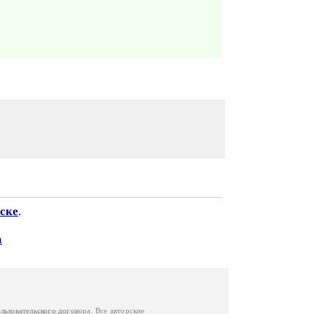
ске
.
а
льзовательского договора
. Все авторские