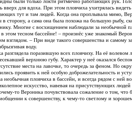
видны были только локти ритмично работающих рук. Голо
ь вверх для вдоха. При этом пловчиха ухитрялась видеть
ающих тут и там людей. Когда она проплывала мимо, Вер
ы в сторону, а сама она была похожа на большую рыбу, с
нику. Многие с восхищением наблюдали за необычной пло
этом тесном бассейне! – произнёс уже знакомый Веро
взглядом. – При виде такого совершенства и самому зах
брызгивая воду.
зглядела поразившую всех пловчиху. На её волевом л
есекавший верхнюю губу. Характер у неё оказался беспо
тсутствие места на лавочке, то очередь за феном. Но о
ились проявить к ней особую доброжелательность и усту
обычная пловчиха в бассейн, и всегда рядом с ней во
иколепное искусство, навевая на присутствующих людей
почему-то Вероника почувствовала сожаление о том, что
иобщении к совершенству, к чему-то светлому и хорошем