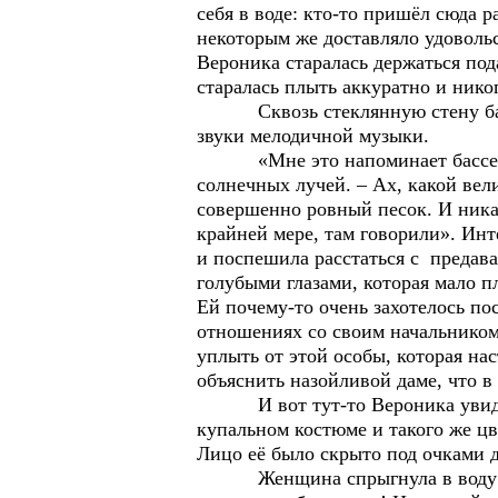
себя в воде: кто-то пришёл сюда 
некоторым же доставляло удовольс
Вероника старалась держаться под
старалась плыть аккуратно и никог
Сквозь стеклянную стену бассей
звуки мелодичной музыки.
«Мне это напоминает бассейн н
солнечных лучей. – Ах, какой вел
совершенно ровный песок. И никак
крайней мере, там говорили». Инт
и поспешила расстаться с предав
голубыми глазами, которая мало пл
Ей почему-то очень захотелось по
отношениях со своим начальником 
уплыть от этой особы, которая на
объяснить назойливой даме, что в 
И вот тут-то Вероника увидела 
купальном костюме и такого же ц
Лицо её было скрыто под очками д
Женщина спрыгнула в воду и по