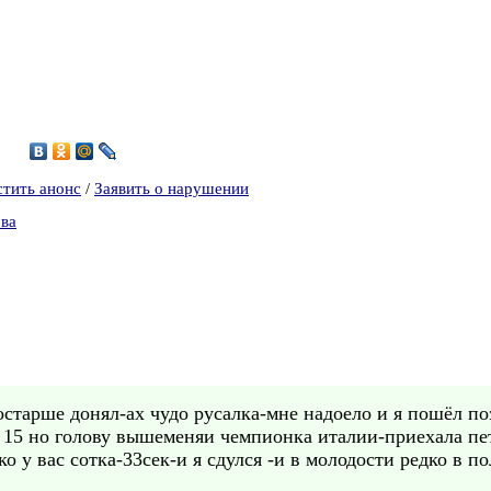
7
стить анонс
/
Заявить о нарушении
ова
остарше донял-ах чудо русалка-мне надоело и я пошёл по
 15 но голову вышеменяи чемпионка италии-приехала пет
о у вас сотка-33сек-и я сдулся -и в молодости редко в п