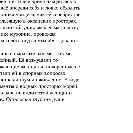
ва почти всё время находилась в
 всё впереди себя и ловко обходить
оника увидела, как её серебристое
кользящую в океанских просторах.
вчихой, удивляясь её мастерству.
нике мужчина, провожая
отелось подтянуться!» - добавил
ице с выразительными глазами
койный. Её возмущали то
кружающие женщины, покорённые её
пали ей в спорных вопросах.
зникали шум и оживление. В воде
 мечты о водных просторах морей
 больше не видит этой женщины-
у. Осталось в глубине души