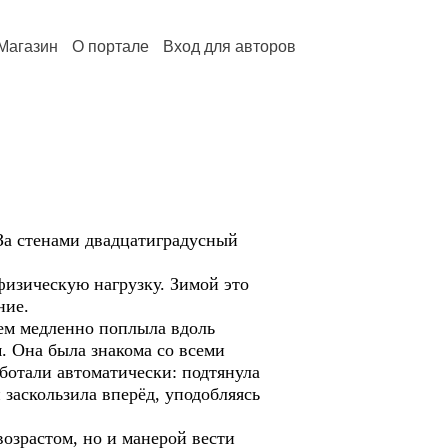
Магазин
О портале
Вход для авторов
а стенами двадцатиградусный
изическую нагрузку. Зимой это
ние.
м медленно поплыла вдоль
. Она была знакома со всеми
аботали автоматически: подтянула
 заскользила вперёд, уподобляясь
зрастом, но и манерой вести