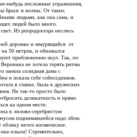
акие-нибудь несложные упражнения,
ны брызг и волны. От таких
йными людьми, как она сама, и
ающих людей было много.
ет. Из репродуктора неслись
ней дорожке и жмурящийся от
 на 50 метров, и обнажался
твуют приближению акул. Так, по
 Вероника не хотела терять ритма
о заняла солидная дама с
йна и искала себе собеседников.
отала в главке, была в дружеских
нея. Не так-то просто было
отбросить деликатность и прямо
ься на одном месте.
на в лилово-серебристом
конусом поднимавшейся надо лбом.
 облику нечто космическое.
на плыла! Стремительно,