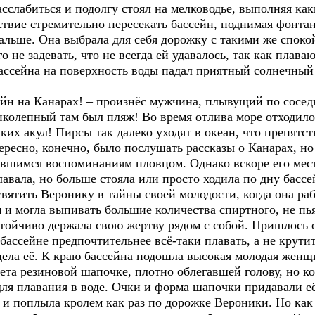
расслабиться и подолгу стоял на мелководье, выполняя к
твие стремительно пересекать бассейн, поднимая фонта
альше. Она выбрала для себя дорожку с такими же споко
о не задевать, что не всегда ей удавалось, так как плав
на на поверхность воды падал приятный солнечный св
а Канарах! – произнёс мужчина, плывущий по сосед
иколепный там был пляж! Во время отлива море отходило
их акул! Пирсы так далеко уходят в океан, что препятс
ересно, конечно, было послушать рассказы о Канарах, но
авшимся воспоминаниям пловцом. Однако вскоре его мест
авала, но больше стояла или просто ходила по дну бассе
святить Веронику в тайны своей молодости, когда она раб
и могла выпивать большие количества спиртного, не пья
стойчиво держала свою жертву рядом с собой. Пришлось 
бассейне предпочтительнее всё-таки плавать, а не крутит
её. К краю бассейна подошла высокая молодая женщи
вета резиновой шапочке, плотно облегавшей голову, но 
ля плавания в воде. Очки и форма шапочки придавали её
плыла кролем как раз по дорожке Вероники. Но как о