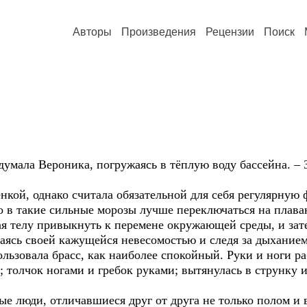
Авторы
Произведения
Рецензии
Поиск
а Вероника, погружаясь в тёплую воду бассейна. – З
 однако считала обязательной для себя регулярную ф
 в такие сильные морозы лучше переключаться на плава
елу привыкнуть к перемене окружающей среды, и зате
аясь своей кажущейся невесомостью и следя за дыханием
льзовала брасс, как наиболее спокойный. Руки и ноги р
; толчок ногами и гребок руками; вытянулась в струнку и
ди, отличавшиеся друг от друга не только полом и во