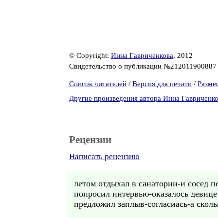
© Copyright:
Инна Гавриченкова
, 2012
Свидетельство о публикации №21201190088
Список читателей
/
Версия для печати
/
Разме
Другие произведения автора Инна Гавриченк
Рецензии
Написать рецензию
летом отдыхал в санатории-и сосед п
попросил интервью-оказалось девице
предложил заплыв-согласиась-а скольк