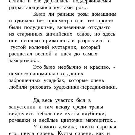
сгнила и еле держалась, поддерживаемая
разрастающимися кустами роз...
Были ли раньше розы домашним
и одичали без присмотра или это просто
были полудикими, вывезенные откуда-то
из старинных английских садов, но здесь
они неплохо прижились и разрослись в
густой колючий кустарник, который
расцветал весной и цвёл до самых
заморозков...
Это было необычно и красиво, -
немного напоминало о давних
заброшенных усадьбах, которые очень
любили рисовать художники-передвижники.
Да, весь участок был в
запустении и там всюду среди травы
виднелись небольшие кусты клубники,
ромашки и весёлые цветочки маргариток...
У самого домика, почти скрывая
его, цвела сирень. Кусты сирени, как и