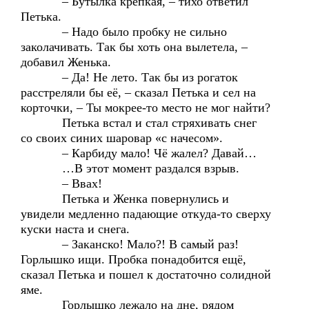
– Бутылка крепкая, – тихо ответил
Петька.
– Надо было пробку не сильно
заколачивать. Так бы хоть она вылетела, –
добавил Женька.
– Да! Не лето. Так бы из рогаток
расстреляли бы её, – сказал Петька и сел на
корточки, – Ты мокрее-то место не мог найти?
Петька встал и стал стряхивать снег
со своих синих шаровар «с начесом».
– Карбиду мало! Чё жалел? Давай…
…В этот момент раздался взрыв.
– Ввах!
Петька и Женка повернулись и
увидели медленно падающие откуда-то сверху
куски наста и снега.
– Заканско! Мало?! В самый раз!
Горлышко ищи. Пробка понадобится ещё,
сказал Петька и пошел к достаточно солидной
яме.
Горлышко лежало на дне, рядом