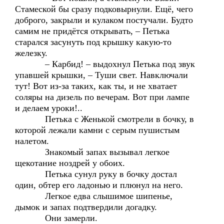
Стамеской бы сразу подковырнули. Ещё, чего
доброго, закрыли и кулаком постучали. Будто
самим не придётся открывать, – Петька
старался засунуть под крышку какую-то
железку.
– Карбид! – выдохнул Петька под звук
упавшей крышки, – Туши свет. Навключали
тут! Вот из-за таких, как ты, и не хватает
соляры на дизель по вечерам. Вот при лампе
и делаем уроки!..
Петька с Женькой смотрели в бочку, в
которой лежали камни с серым пушистым
налетом.
Знакомый запах вызывал легкое
щекотание ноздрей у обоих.
Петька сунул руку в бочку достал
один, обтер его ладонью и плюнул на него.
Легкое едва слышимое шипенье,
дымок и запах подтвердили догадку.
Они замерли.