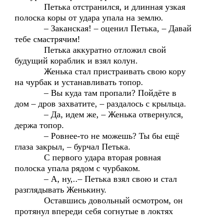
Петька отстранился, и длинная узкая
полоска коры от удара упала на землю.
– Заканская! – оценил Петька, – Давай
тебе смастрячим!
Петька аккуратно отложил свой
будущий кораблик и взял колун.
Женька стал пристраивать свою кору
на чурбак и устанавливать топор.
– Вы куда там пропали? Пойдёте в
дом – дров захватите, – раздалось с крыльца.
– Да, идем же, – Женька отвернулся,
держа топор.
– Ровнее-то не можешь? Ты бы ещё
глаза закрыл, – бурчал Петька.
С первого удара вторая ровная
полоска упала рядом с чурбаком.
– А, ну,..– Петька взял свою и стал
разглядывать Женькину.
Оставшись довольный осмотром, он
протянул впереди себя согнутые в локтях