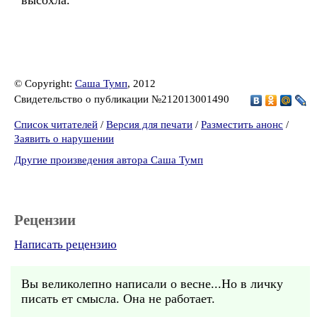
высохла.
© Copyright:
Саша Тумп
, 2012
Свидетельство о публикации №212013001490
Список читателей
/
Версия для печати
/
Разместить анонс
/
Заявить о нарушении
Другие произведения автора Саша Тумп
Рецензии
Написать рецензию
Вы великолепно написали о весне...Но в личку
писать ет смысла. Она не работает.