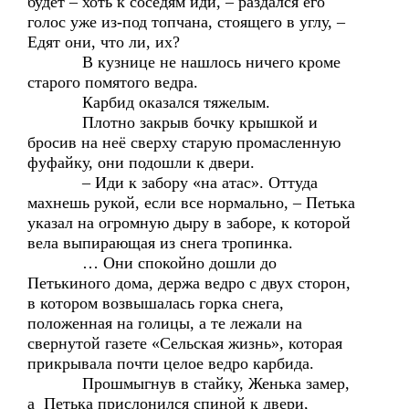
будет – хоть к соседям иди, – раздался его
голос уже из-под топчана, стоящего в углу, –
Едят они, что ли, их?
В кузнице не нашлось ничего кроме
старого помятого ведра.
Карбид оказался тяжелым.
Плотно закрыв бочку крышкой и
бросив на неё сверху старую промасленную
фуфайку, они подошли к двери.
– Иди к забору «на атас». Оттуда
махнешь рукой, если все нормально, – Петька
указал на огромную дыру в заборе, к которой
вела выпирающая из снега тропинка.
… Они спокойно дошли до
Петькиного дома, держа ведро с двух сторон,
в котором возвышалась горка снега,
положенная на голицы, а те лежали на
свернутой газете «Сельская жизнь», которая
прикрывала почти целое ведро карбида.
Прошмыгнув в стайку, Женька замер,
а Петька прислонился спиной к двери,