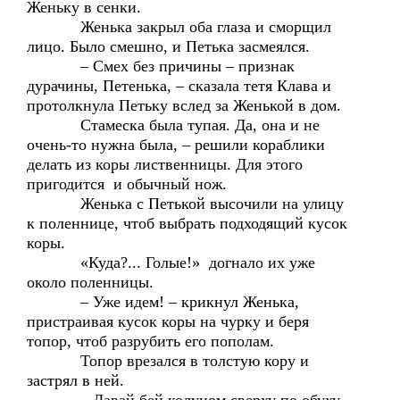
Женьку в сенки.
Женька закрыл оба глаза и сморщил
лицо. Было смешно, и Петька засмеялся.
– Смех без причины – признак
дурачины, Петенька, – сказала тетя Клава и
протолкнула Петьку вслед за Женькой в дом.
Стамеска была тупая. Да, она и не
очень-то нужна была, – решили кораблики
делать из коры лиственницы. Для этого
пригодится и обычный нож.
Женька с Петькой высочили на улицу
к поленнице, чтоб выбрать подходящий кусок
коры.
«Куда?... Голые!» догнало их уже
около поленницы.
– Уже идем! – крикнул Женька,
пристраивая кусок коры на чурку и беря
топор, чтоб разрубить его пополам.
Топор врезался в толстую кору и
застрял в ней.