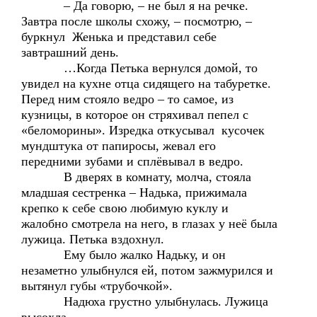
– Да говорю, – не был я на речке.
Завтра после школы схожу, – посмотрю, –
буркнул Женька и представил себе
завтрашний день.
…Когда Петька вернулся домой, то
увидел на кухне отца сидящего на табуретке.
Перед ним стояло ведро – то самое, из
кузницы, в которое он стряхивал пепел с
«беломорины». Изредка откусывал кусочек
мундштука от папиросы, жевал его
передними зубами и сплёвывал в ведро.
В дверях в комнату, молча, стояла
младшая сестренка – Надька, прижимала
крепко к себе свою любимую куклу и
жалобно смотрела на него, в глазах у неё была
лужица. Петька вздохнул.
Ему было жалко Надьку, и он
незаметно улыбнулся ей, потом зажмурился и
вытянул губы «трубочкой».
Надюха грустно улыбнулась. Лужица