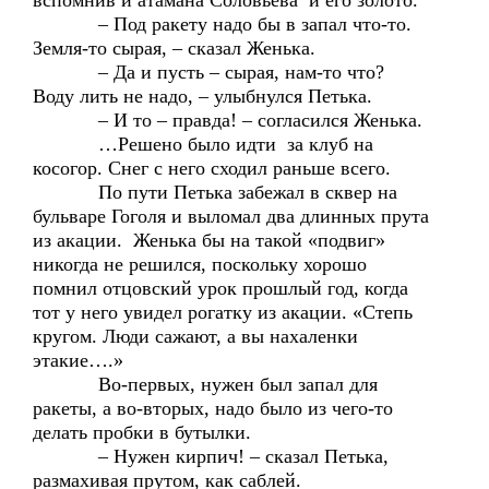
вспомнив и атамана Соловьева и его золото.
– Под ракету надо бы в запал что-то.
Земля-то сырая, – сказал Женька.
– Да и пусть – сырая, нам-то что?
Воду лить не надо, – улыбнулся Петька.
– И то – правда! – согласился Женька.
…Решено было идти за клуб на
косогор. Снег с него сходил раньше всего.
По пути Петька забежал в сквер на
бульваре Гоголя и выломал два длинных прута
из акации. Женька бы на такой «подвиг»
никогда не решился, поскольку хорошо
помнил отцовский урок прошлый год, когда
тот у него увидел рогатку из акации. «Степь
кругом. Люди сажают, а вы нахаленки
этакие….»
Во-первых, нужен был запал для
ракеты, а во-вторых, надо было из чего-то
делать пробки в бутылки.
– Нужен кирпич! – сказал Петька,
размахивая прутом, как саблей.