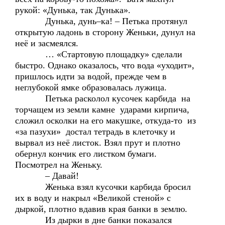
рукой: «Дунька, так Дунька».
Дунька, дунь–ка! – Петька протянул
открытую ладонь в сторону Женьки, дунул на
неё и засмеялся.
… «Стартовую площадку» сделали
быстро. Однако оказалось, что вода «уходит»,
пришлось идти за водой, прежде чем в
неглубокой ямке образовалась лужица.
Петька расколол кусочек карбида на
торчащем из земли камне ударами кирпича,
сложил осколки на его макушке, откуда-то из
«за пазухи» достал тетрадь в клеточку и
вырвал из неё листок. Взял прут и плотно
обернул кончик его листком бумаги.
Посмотрел на Женьку.
– Давай!
Женька взял кусочки карбида бросил
их в воду и накрыл «Великой стеной» с
дыркой, плотно вдавив края банки в землю.
Из дырки в дне банки показался