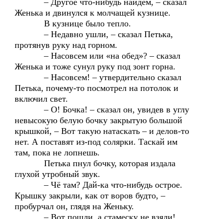
– Другое что-нибудь найдем, – сказал
Женька и двинулся к молчащей кузнице.
В кузнице было тепло.
– Недавно ушли, – сказал Петька,
протянув руку над горном.
– Насовсем или «на обед»? – сказал
Женька и тоже сунул руку под зонт горна.
– Насовсем! – утвердительно сказал
Петька, почему-то посмотрел на потолок и
включил свет.
– О! Бочка! – сказал он, увидев в углу
невысокую белую бочку закрытую большой
крышкой, – Вот такую натаскать – и делов-то
нет. А поставят из-под солярки. Таскай им
там, пока не лопнешь.
Петька пнул бочку, которая издала
глухой утробный звук.
– Чё там? Дай-ка что-нибудь острое.
Крышку закрыли, как от воров будто, –
пробурчал он, глядя на Женьку.
– Вот пошли, а стамеску не взяли!