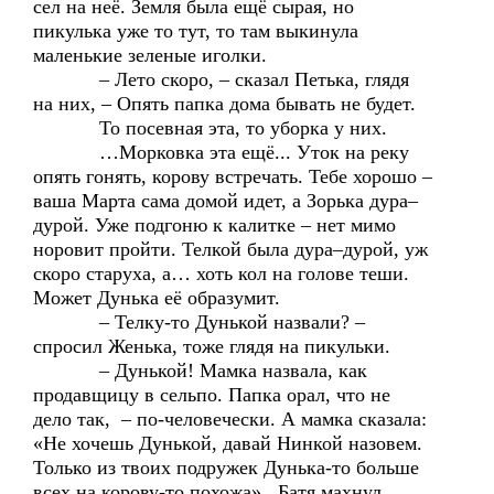
сел на неё. Земля была ещё сырая, но
пикулька уже то тут, то там выкинула
маленькие зеленые иголки.
– Лето скоро, – сказал Петька, глядя
на них, – Опять папка дома бывать не будет.
То посевная эта, то уборка у них.
…Морковка эта ещё... Уток на реку
опять гонять, корову встречать. Тебе хорошо –
ваша Марта сама домой идет, а Зорька дура–
дурой. Уже подгоню к калитке – нет мимо
норовит пройти. Телкой была дура–дурой, уж
скоро старуха, а… хоть кол на голове теши.
Может Дунька её образумит.
– Телку-то Дунькой назвали? –
спросил Женька, тоже глядя на пикульки.
– Дунькой! Мамка назвала, как
продавщицу в сельпо. Папка орал, что не
дело так, – по-человечески. А мамка сказала:
«Не хочешь Дунькой, давай Нинкой назовем.
Только из твоих подружек Дунька-то больше
всех на корову-то похожа». Батя махнул