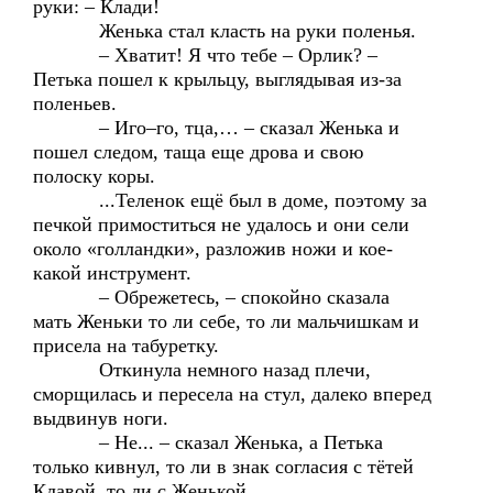
руки: – Клади!
Женька стал класть на руки поленья.
– Хватит! Я что тебе – Орлик? –
Петька пошел к крыльцу, выглядывая из-за
поленьев.
– Иго–го, тца,… – сказал Женька и
пошел следом, таща еще дрова и свою
полоску коры.
...Теленок ещё был в доме, поэтому за
печкой примоститься не удалось и они сели
около «голландки», разложив ножи и кое-
какой инструмент.
– Обрежетесь, – спокойно сказала
мать Женьки то ли себе, то ли мальчишкам и
присела на табуретку.
Откинула немного назад плечи,
сморщилась и пересела на стул, далеко вперед
выдвинув ноги.
– Не... – сказал Женька, а Петька
только кивнул, то ли в знак согласия с тётей
Клавой, то ли с Женькой.