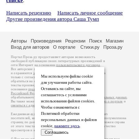
списке
.
Написать рецензию
Написать личное сообщение
Другие произведения автора Саша Тумп
Авторы
Произведения
Рецензии
Поиск
Магазин
Вход для авторов
О портале
Стихи.ру
Проза.ру
Портал Проза.ру предоставляет авторам возможность
свободной публикации своих литературных произведений в
сети Интернет на основании
пользовательского договора
.
Все авторские права на произведения принадлежат авторам
и охраняются
законом
. Перепечатка произведений возможна
Мы используем файлы cookie
только с согласия его автора, к которому вы можете
обратиться на его авторской странице. Ответственность за
для улучшения работы сайта.
тексты произведений авторы несут самостоятельно на
Оставаясь на сайте, вы
основании
правил публикации
и
законодательства
Российской Федерации
. Данные пользователей
соглашаетесь с условиями
обрабатываются на основании
Политики обработки персональных данных
.
использования файлов cookies.
Вы также можете посмотреть более подробную
информацию о портале
и
связаться с администрацией
.
Чтобы ознакомиться с
Политикой обработки
Ежедневная аудитория портала Проза.ру – порядка 100 тысяч
посетителей, которые в общей сумме просматривают более полумиллиона
персональных данных и файлов
страниц по данным счетчика посещаемости, который расположен справа
cookie,
нажмите здесь
.
от этого текста. В каждой графе указано по две цифры: количество
просмотров и количество посетителей.
Соглашаюсь
© Все права принадлежат авторам, 2000-2026. Портал работает под