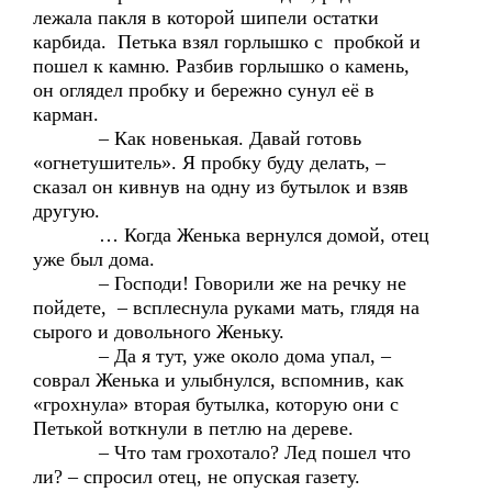
лежала пакля в которой шипели остатки
карбида. Петька взял горлышко с пробкой и
пошел к камню. Разбив горлышко о камень,
он оглядел пробку и бережно сунул её в
карман.
– Как новенькая. Давай готовь
«огнетушитель». Я пробку буду делать, –
сказал он кивнув на одну из бутылок и взяв
другую.
… Когда Женька вернулся домой, отец
уже был дома.
– Господи! Говорили же на речку не
пойдете, – всплеснула руками мать, глядя на
сырого и довольного Женьку.
– Да я тут, уже около дома упал, –
соврал Женька и улыбнулся, вспомнив, как
«грохнула» вторая бутылка, которую они с
Петькой воткнули в петлю на дереве.
– Что там грохотало? Лед пошел что
ли? – спросил отец, не опуская газету.