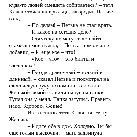
куда-то людей смешить собираетесь? – тетя
Клава стояла на крыльце, загородив Петьке
вход.
– По делам! – Петька не стал врать.
– И какое на сегодня дело?
– Стамеску не могу свою найти –
стамеска мне нужна, – Петька помолчал и
добавил, – И ещё кое – что!
– «Кое – что» – это бинты и
«зеленка»?
– Гвоздь драночный – тонкий и
длинный, – сказал Петька и посмотрел на
свою левую руку, вспомнив, как они с
Женькой зимой ставили парус на санки. –
Тупая она у меня. Папка затупил. Править
надо. Здорово, Женьк!
Из–за спины тети Клавы выглянул
Женька.
– Идите оба в дом. Холодно. Ты бы
еще голый выскочил, – мать задвинула