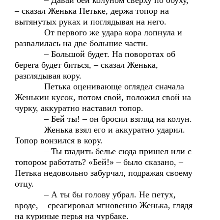
– Давай бей колуном сверху по обуху,
– сказал Женька Петьке, держа топор на
вытянутых руках и поглядывая на него.
От первого же удара кора лопнула и
развалилась на две большие части.
– Большой будет. На поворотах об
берега будет биться, – сказал Женька,
разглядывая кору.
Петька оценивающе оглядел сначала
Женькин кусок, потом свой, положил свой на
чурку, аккуратно наставил топор.
– Бей ты! – он бросил взгляд на колун.
Женька взял его и аккуратно ударил.
Топор вонзился в кору.
– Ты гладить белье сюда пришел или с
топором работать? «Бей!» – было сказано, –
Петька недовольно забурчал, подражая своему
отцу.
– А ты бы голову убрал. Не петух,
вроде, – среагировал мгновенно Женька, глядя
на куриные перья на чурбаке.