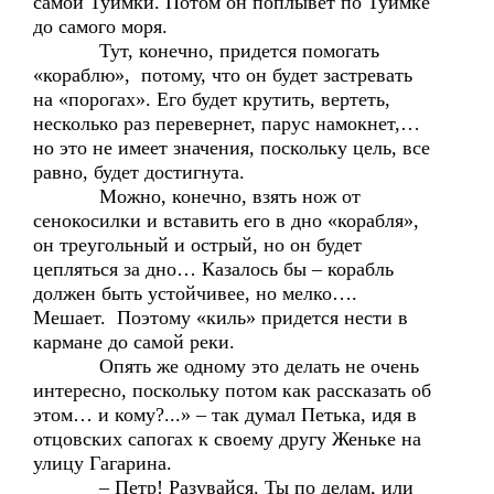
самой Туимки. Потом он поплывет по Туимке
до самого моря.
Тут, конечно, придется помогать
«кораблю», потому, что он будет застревать
на «порогах». Его будет крутить, вертеть,
несколько раз перевернет, парус намокнет,…
но это не имеет значения, поскольку цель, все
равно, будет достигнута.
Можно, конечно, взять нож от
сенокосилки и вставить его в дно «корабля»,
он треугольный и острый, но он будет
цепляться за дно… Казалось бы – корабль
должен быть устойчивее, но мелко….
Мешает. Поэтому «киль» придется нести в
кармане до самой реки.
Опять же одному это делать не очень
интересно, поскольку потом как рассказать об
этом… и кому?...» – так думал Петька, идя в
отцовских сапогах к своему другу Женьке на
улицу Гагарина.
– Петр! Разувайся. Ты по делам, или