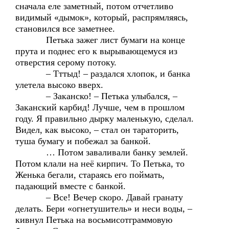
сначала еле заметный, потом отчетливо
видимый «дымок», который, распрямляясь,
становился все заметнее.
Петька зажег лист бумаги на конце
прута и поднес его к вырывающемуся из
отверстия серому потоку.
– Тттыд! – раздался хлопок, и банка
улетела высоко вверх.
– Заканско! – Петька улыбался, –
Заканский карбид! Лучше, чем в прошлом
году. Я правильно дырку маленькую, сделал.
Видел, как высоко, – стал он тараторить,
туша бумагу и побежал за банкой.
… Потом заваливали банку землей.
Потом клали на неё кирпич. То Петька, то
Женька бегали, стараясь его поймать,
падающий вместе с банкой.
– Все! Вечер скоро. Давай гранату
делать. Бери «огнетушитель» и неси воды, –
кивнул Петька на восьмисотграммовую