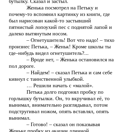
бутылку. Сказал и застыл.
Женька посмотрел на Петьку и
почему-то вспомнил картинку из книги, где
был нарисован какой-то застывший
пятнистый лопоухий пес с поднятой лапой и
далеко вытянутым носом.
– Огнетушитель! Вот что надо! – тихо
произнес Петька, – Женьк! Кроме школы ты
где–нибудь видел огнетушитель?...
– Вроде нет, – Женька остановился на
пол дороге.
– Найдем! – сказал Петька и сам себе
кивнул с таинственной улыбкой.
… Решили начать с «малой».
Петька долго подгонял пробку по
горлышку бутылки. Он, то вкручивал её, то
вынимал, внимательно разглядывал, потом
подстругивал ножом, опять вставлял, опять
вынимал.
– Готово! – сказал он показывая
Женьке пробку из акации длинной