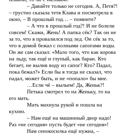
– Давайте только не сегодня. А, Петя?!
– грустно сказала тетя Клава и посмотрела в
окно, – В прошлый год… – помните?
– А что в прошлый год?! И не болели
совсем! Скажи, Жень! А папка сёк? Так он не
за то, что я провалился под лед. Он сёк за то,
что я домой бежал с полными сапогами воды.
Он же сам сказал: «Мало того, что как корова
на льду, так ещё и глупый, как баран. Кто
бегает, не вылив воду из сапог? Кто? Падал,
пока бежал?» Если бы я тогда не сказал, что
падал, может быть, и не «попало» бы мне.
…Если чё – выльем! Да, Женьк?!
Петька смотрел то на Женьку, то на
его мать.
Мать махнула рукой и пошла на
кухню.
– Нам ещё на машинный двор надо!
Раз «не сегодня» пусть будет «не сегодня»!
Нам сенокосилка ещё нужна, –