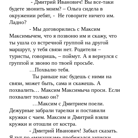
- Дмитрий Иванович! Вы все-таки
будете звонить моим? – Ольга сидела в
окружении ребят, - Не говорите ничего им.
Ладно?
- Мы договорились с Максим
Максимычем, что я позвоню им и скажу, что
ты ушла со встречной группой на другой
маршрут, у тебя связи нет. Родители –
туристы, говоришь, – поймут. А я вернулся с
группой и звоню по твоей просьбе.
…Похвалю тебя.
Ты раньше нас будешь с ними на
связи, может быть, сама и скажешь. А
похвалить… Максим Максимыча проси. Если
похвалит только он?
…Максим с Дмитрием поели.
Дежурные забрали тарелки и поставили
кружки с чаем. Максим и Дмитрий взяли
кружки и отошли от костра.
- Дмитрий Иванович! Забыл сказать.
Я тут по «макушкам» пробежался записки