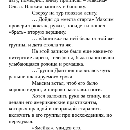
дату, помедлил, внизу приписал – Максим-
Ольга. Вложил записку в баночку.
Сверху на тур повязал ленту.
… Дойдя до «места старта» Максим
проверил рюкзак, ружье, посидел и пошел
«брать» вторую вершину.
… «Записка» на ней была от той же
группы, и дата стояла та же.
На этой записке были еще какие-то
питерские адреса, телефоны, была нарисована
улыбающаяся рожица и ромашка.
…Группа Дмитрия появилась чуть
раньше планируемого срока.
Максим встал, чтоб его было
хорошо видно, и широко расставил ноги.
Хотел заложить руки за спину, как
делали его американские практиканты,
которых правдой и неправдой старались
включить в его группы при восхождениях, но
передумал.
«Змейка», увидев его,