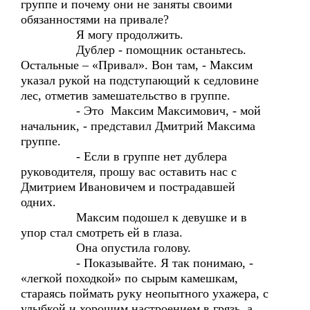
группе и почему они не заняты своими
обязанностями на привале?
Я могу продолжить.
Дублер - помощник останьтесь.
Остальные – «Привал». Вон там, - Максим
указал рукой на подступающий к седловине
лес, отметив замешательство в группе.
- Это Максим Максимович, - мой
начальник, - представил Дмитрий Максима
группе.
- Если в группе нет дублера
руководителя, прошу вас оставить нас с
Дмитрием Ивановичем и пострадавшей
одних.
Максим подошел к девушке и в
упор стал смотреть ей в глаза.
Она опустила голову.
- Показывайте. Я так понимаю, -
«легкой походкой» по сырым камешкам,
стараясь поймать руку неопытного ухажера, с
улыбкой и хорошим настроением в грязь, а