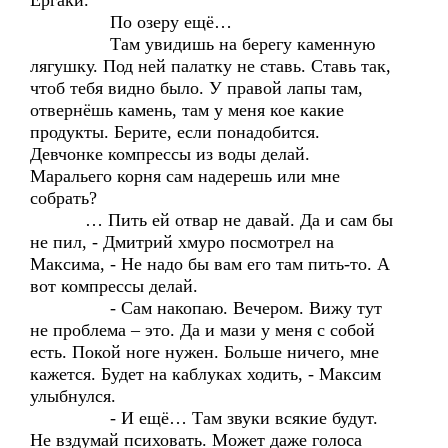
Ергаки.
По озеру ещё…
Там увидишь на берегу каменную
лягушку. Под ней палатку не ставь. Ставь так,
чтоб тебя видно было. У правой лапы там,
отвернёшь камень, там у меня кое какие
продукты. Берите, если понадобится.
Девчонке компрессы из воды делай.
Маральего корня сам надерешь или мне
собрать?
… Пить ей отвар не давай. Да и сам бы
не пил, - Дмитрий хмуро посмотрел на
Максима, - Не надо бы вам его там пить-то. А
вот компрессы делай.
- Сам накопаю. Вечером. Вижу тут
не проблема – это. Да и мази у меня с собой
есть. Покой ноге нужен. Больше ничего, мне
кажется. Будет на каблуках ходить, - Максим
улыбнулся.
- И ещё… Там звуки всякие будут.
Не вздумай психовать. Может даже голоса