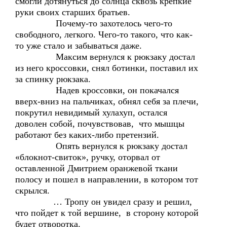
смогли дотянуться до солнца сквозь крепкие
руки своих старших братьев.
Почему-то захотелось чего-то
свободного, легкого. Чего-то такого, что как-
то уже стало и забываться даже.
Максим вернулся к рюкзаку достал
из него кроссовки, снял ботинки, поставил их
за спинку рюкзака.
Надев кроссовки, он покачался
вверх-вниз на пальчиках, обнял себя за плечи,
покрутил невидимый хулахуп, остался
доволен собой, почувствовав, что мышцы
работают без каких-либо претензий.
Опять вернулся к рюкзаку достал
«блокнот-свиток», ручку, оторвал от
оставленной Дмитрием оранжевой ткани
полосу и пошел в направлении, в котором тот
скрылся.
… Тропу он увидел сразу и решил,
что пойдет к той вершине, в сторону которой
будет отворотка.