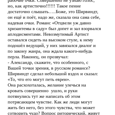
рабочие очки. Совершенно не узнаю голос,
но, как артистично!!!!!! Такое пение
достаточно слышать…..Боже, это Ширвиндт,
он ещё и поёт, надо же, сказала она сама себе,
надевая очки. Романс «Отцвели уж давно
хризантемы в саду» был допет и зал взорвался
аплодисментами. Невозмутимый Артист
оставался сидеть на высоком стуле, к нему
подошёл ведущий, у них завязался диалог и
по закону жанра, она ждала какого-нибудь
перла. Наконец, он прозвучал:
- Александр, скажите, что особенного, с
Вашей точки зрения, в русском романсе?
Ширвиндт сделал небольшой вздох и сказал:
«То, что его могут петь евреи».
Она расхохоталась, желание улечься на
кровать совершенно ушло, и руки
потянулись тут же написать об этом
потрясающем чувстве. Как же люди могут
жить без него, без этого чувства, что может
сотворить чудо? Вопрос риторический, живут