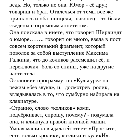
ведь. Но, только не она. Юмор - её друг,
товарищ и брат. Отвлечься от темы всё же
пришлось и оба шницеля, наконец – то были
съедены с огромным аппетитом.
Она поискала в инете, что говорит Ширвиндт
о юморе…….. говорит он много, взяла в пост
совсем коротенький фрагмент, который
поволок за собой выступление Максима
Галкина, что до коликов рассмешил её, и
переключил боль со спины, уже на другие
части тела……..
Остановив программу по «Культуре» на
режим «без звука», и, досмотрев ролик,
вглядывалась в то, что сумбурно набирала на
клавиатуре.
-Странно, слово «коликов» комп.
подчёркивает, спрошу, почему? - подумала
она, и кликнула правой кнопкой мыши.
Умная машина выдала ей ответ: «Простите,
есть только кролики, козлики и куликИ».