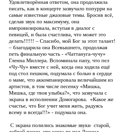
Удовлетворённая ответом, она продолжила
писать, как в концерте зазвучало попурри на
самые известные джазовые темы. Бросив всё,
сделав звук по максимуму, она
импровизировала, вступая в диалог с
певицей, и была счастлива, что может это
делать!!!!!! – Спасибо, мой Бог за этот талант!
– благодарила она Всевышнего, продолжая
петь финальную часть - «Чаттануга-чучу»
Гленна Миллера. Вспоминала папу, что пел
«Чу-Чу» вместе с ней, когда она ходила ещё
под стол пешком, подумала с болью в сердце
о маме, что аккомпанировала величайшим из
артистов, в том числе песенку «Мишка,
Мишка, где твоя улыбка?», что зазвучала с
экрана в исполнении Домогарова. «Какое же
счастье, что Бог учит меня жить, радуясь
всему и всегда!!!» - подумала она.
С экрана полились знакомые звуки старой,
доброй песни, что когда-то пел Леонид