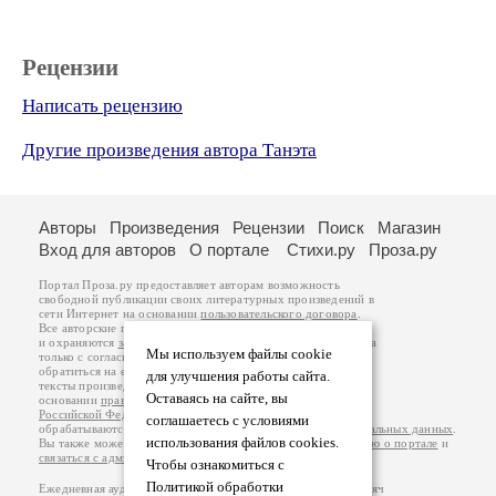
Рецензии
Написать рецензию
Другие произведения автора Танэта
Авторы
Произведения
Рецензии
Поиск
Магазин
Вход для авторов
О портале
Стихи.ру
Проза.ру
Портал Проза.ру предоставляет авторам возможность
свободной публикации своих литературных произведений в
сети Интернет на основании
пользовательского договора
.
Все авторские права на произведения принадлежат авторам
и охраняются
законом
. Перепечатка произведений возможна
Мы используем файлы cookie
только с согласия его автора, к которому вы можете
обратиться на его авторской странице. Ответственность за
для улучшения работы сайта.
тексты произведений авторы несут самостоятельно на
Оставаясь на сайте, вы
основании
правил публикации
и
законодательства
Российской Федерации
. Данные пользователей
соглашаетесь с условиями
обрабатываются на основании
Политики обработки персональных данных
.
использования файлов cookies.
Вы также можете посмотреть более подробную
информацию о портале
и
связаться с администрацией
.
Чтобы ознакомиться с
Политикой обработки
Ежедневная аудитория портала Проза.ру – порядка 100 тысяч