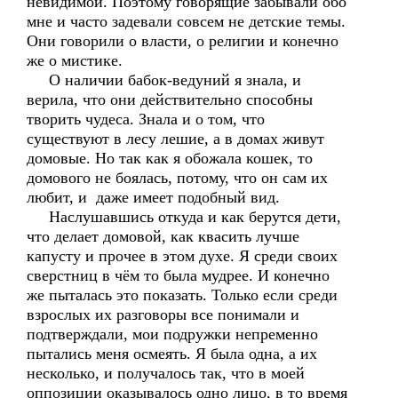
невидимой. Поэтому говорящие забывали обо
мне и часто задевали совсем не детские темы.
Они говорили о власти, о религии и конечно
же о мистике.
О наличии бабок-ведуний я знала, и
верила, что они действительно способны
творить чудеса. Знала и о том, что
существуют в лесу лешие, а в домах живут
домовые. Но так как я обожала кошек, то
домового не боялась, потому, что он сам их
любит, и даже имеет подобный вид.
Наслушавшись откуда и как берутся дети,
что делает домовой, как квасить лучше
капусту и прочее в этом духе. Я среди своих
сверстниц в чём то была мудрее. И конечно
же пыталась это показать. Только если среди
взрослых их разговоры все понимали и
подтверждали, мои подружки непременно
пытались меня осмеять. Я была одна, а их
несколько, и получалось так, что в моей
оппозиции оказывалось одно лицо, в то время