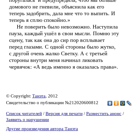
поругалась и предупредила, чтоб мы больше
домового не гневили, объяснила как его
теперь задобрить, дала мне что то выпить. И
теперь я сплю спокойно.»
Не поверить было невозможно. Наступила
пауза, каждый ушёл в свои мысли. Помню эту
сцену, так как она до сир пор всплывает
перед глазами. С одной стороны было жутко,
с другой очень жалко Светку. А с третьей
стороны внутри меня начинал ликовать
червячок: «А ведь именно я оказалась права».
© Copyright:
Танэта
, 2012
Свидетельство о публикации №212020600812
Список читателей
/
Версия для печати
/
Разместить анонс
/
Заявить о нарушении
Другие произведения автора Танэта