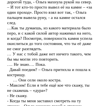
дорогой туда, - Ольга махнула рукой на север.
– И тот кто-то просто вывел её на камне – «за
один проход». Просто взял вот так, - Ольга
пальцем вывела руну, - а на камне остался
след.
…Как ты думаешь, из какого материала было
перо, и с какой силой автор нажимал на него,
и когда? Посмотри, поверхность камня успела
окислиться до того состояния, что ты её даже
не смог разглядеть.
… У нас с тобой даже нет ничего такого, чем
бы мы могли это повторить.
…. Не знаю…. Пока.
Давай поедим? – Ольга притихла и пошла к
кострищу.
… Они сели около костра.
- Максим! Если я тебе ещё кое что скажу, ты
не скажешь – «дура»?
- Не скажу.
- Когда ты меня заставил смотреть на ту