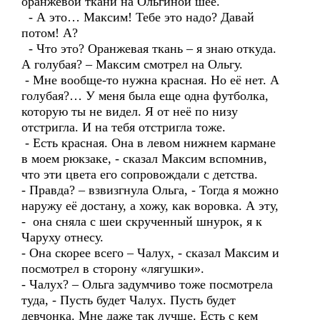
оранжевой ткани на Ольгиной шее.
- А это… Максим! Тебе это надо? Давай
потом! А?
- Что это? Оранжевая ткань – я знаю откуда.
А голубая? – Максим смотрел на Ольгу.
- Мне вообще-то нужна красная. Но её нет. А
голубая?… У меня была еще одна футболка,
которую ты не видел. Я от неё по низу
отстригла. И на тебя отстригла тоже.
- Есть красная. Она в левом нижнем кармане
в моем рюкзаке, - сказал Максим вспомнив,
что эти цвета его сопровождали с детства.
- Правда? – взвизгнула Ольга, - Тогда я можно
наружу её достану, а хожу, как воровка. А эту,
- она сняла с шеи скрученный шнурок, я к
Чаруху отнесу.
- Она скорее всего – Чалух, - сказал Максим и
посмотрел в сторону «лягушки».
- Чалух? – Ольга задумчиво тоже посмотрела
туда, - Пусть будет Чалух. Пусть будет
девчонка. Мне даже так лучше. Есть с кем