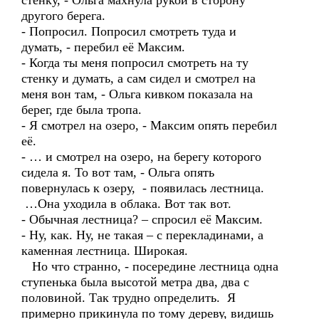
стенку, - Ольга махнула рукой в сторону
другого берега.
- Попросил. Попросил смотреть туда и
думать, - перебил её Максим.
- Когда ты меня попросил смотреть на ту
стенку и думать, а сам сидел и смотрел на
меня вон там, - Ольга кивком показала на
берег, где была тропа.
- Я смотрел на озеро, - Максим опять перебил
её.
- … и смотрел на озеро, на берегу которого
сидела я. То вот там, - Ольга опять
повернулась к озеру, - появилась лестница.
…Она уходила в облака. Вот так вот.
- Обычная лестница? – спросил её Максим.
- Ну, как. Ну, не такая – с перекладинами, а
каменная лестница. Широкая.
Но что странно, - посередине лестница одна
ступенька была высотой метра два, два с
половиной. Так трудно определить. Я
примерно прикинула по тому дереву, видишь