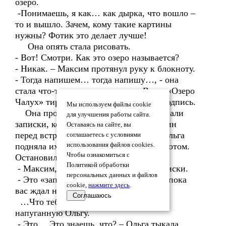
озеро.
-Понимаешь, я как… как дырка, что вошло –
то и вышло. Зачем, кому такие картины
нужны? Фотик это делает лучше!
Она опять стала рисовать.
- Вот! Смотри. Как это озеро называется?
- Никак. – Максим протянул руку к блокноту.
- Тогда напишем… тогда напишу…, - она
стала что-то писать на листке, - Вот – «Озеро
Чалух» тире «Ольгино озеро» , дата, подпись.
Мы используем файлы cookie
Она протянула блокнот. Из него выпали
для улучшения работы сайта.
записки, которые Максим снял с вершин
Оставаясь на сайте, вы
перед встречей с Ольгиной группой. Ольга
соглашаетесь с условиями
подняла их и протянула вслед за блокнотом.
использования файлов cookies.
Чтобы ознакомиться с
Остановилась и замерла.
Политикой обработки
- Максим, это что? – она показала записки.
персональных данных и файлов
- Это «записки». Я снял их с вершин, пока
cookie,
нажмите здесь
.
вас ждал на перевале.
Соглашаюсь
…Что тебя напугало, - он смотрел на
напуганную Ольгу.
- Это… Это знаешь, что? – Ольга тыкала