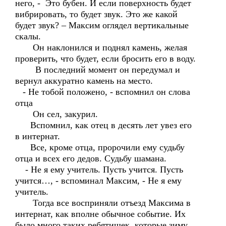
него, - Это бубен. И если поверхность будет
вибрировать, то будет звук. Это же какой
будет звук? – Максим оглядел вертикальные
скалы.
Он наклонился и поднял камень, желая
проверить, что будет, если бросить его в воду.
В последний момент он передумал и
вернул аккуратно камень на место.
- Не тобой положено, - вспомнил он слова
отца
Он сел, закурил.
Вспомнил, как отец в десять лет увез его
в интернат.
Все, кроме отца, пророчили ему судьбу
отца и всех его дедов. Судьбу шамана.
- Не я ему учитель. Пусть учится. Пусть
учится…, - вспоминал Максим, - Не я ему
учитель.
Тогда все восприняли отъезд Максима в
интернат, как вполне обычное событие. Их
было много таких ребятишек, которые зиму