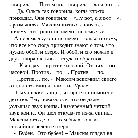
говорила…. Потом она говорила – «а я вот…»
Да. Ольга так говорила, когда кто-то
приходил. Она говорила – «Ну вот, а я вот…»,
- размышлял Максим пытаясь понять, -
почему эти тропы не имеют перемычку.
- А перемычку они не имеют только потому,
что все кто сюда приходит знают о том, что
нужно обойти озеро. И обойти его можно в
двух направлениях – «туда и обратно».
… К людям – против часовой. От них – по
часовой. Против… по…. Против … по.
Против… по, - Максим вспомнил своего
отца и его танцы, там – на Урале.
Шаманские танцы, которые он помнил с
детства. Ему показалось, что он даже
услышал звук коипа. Размеренный четкий
звук коипа. Он шел откуда-то из-за спины.
Максим огляделся – там было только
спокойное зеленое озеро.
- Бубен. Это бубен! – Максим глядел на