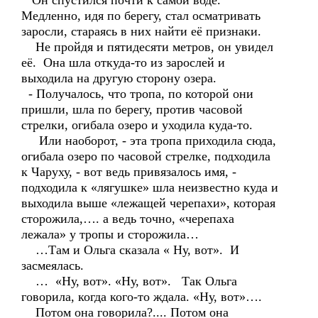
Он спустился почти к самой воде.
Медленно, идя по берегу, стал осматривать
заросли, стараясь в них найти её признаки.
Не пройдя и пятидесяти метров, он увидел
её. Она шла откуда-то из зарослей и
выходила на другую сторону озера.
- Получалось, что тропа, по которой они
пришли, шла по берегу, против часовой
стрелки, огибала озеро и уходила куда-то.
Или наоборот, - эта тропа приходила сюда,
огибала озеро по часовой стрелке, подходила
к Чаруху, - вот ведь привязалось имя, -
подходила к «лягушке» шла неизвестно куда и
выходила выше «лежащей черепахи», которая
сторожила,…. а ведь точно, «черепаха
лежала» у тропы и сторожила…
…Там и Ольга сказала « Ну, вот». И
засмеялась.
… «Ну, вот». «Ну, вот». Так Ольга
говорила, когда кого-то ждала. «Ну, вот»….
Потом она говорила?.... Потом она