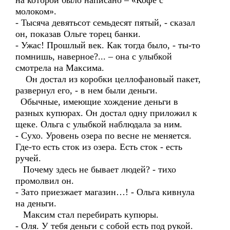
на которой было написано – «Кофе с
молоком».
- Тысяча девятьсот семьдесят пятый, - сказал
он, показав Ольге торец банки.
- Ужас! Прошлый век. Как тогда было, - ты-то
помнишь, наверное?... – она с улыбкой
смотрела на Максима.
Он достал из коробки целлофановый пакет,
развернул его, - в нем были деньги.
Обычные, имеющие хождение деньги в
разных купюрах. Он достал одну приложил к
щеке. Ольга с улыбкой наблюдала за ним.
- Сухо. Уровень озера по весне не меняется.
Где-то есть сток из озера. Есть сток - есть
ручей.
Почему здесь не бывает людей? - тихо
промолвил он.
- Зато приезжает магазин…! - Ольга кивнула
на деньги.
Максим стал перебирать купюры.
- Оля. У тебя деньги с собой есть под рукой.