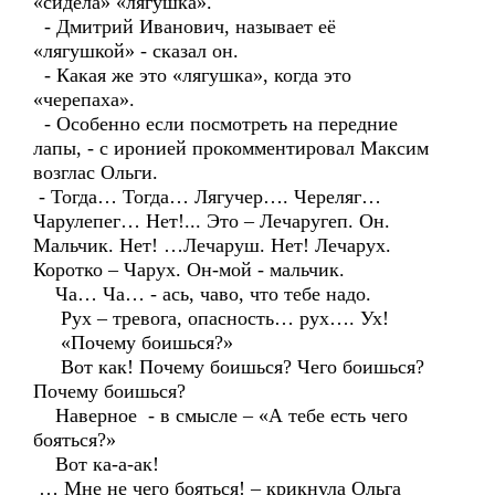
«сидела» «лягушка».
- Дмитрий Иванович, называет её
«лягушкой» - сказал он.
- Какая же это «лягушка», когда это
«черепаха».
- Особенно если посмотреть на передние
лапы, - с иронией прокомментировал Максим
возглас Ольги.
- Тогда… Тогда… Лягучер…. Череляг…
Чарулепег… Нет!... Это – Лечаругеп. Он.
Мальчик. Нет! …Лечаруш. Нет! Лечарух.
Коротко – Чарух. Он-мой - мальчик.
Ча… Ча… - ась, чаво, что тебе надо.
Рух – тревога, опасность… рух…. Ух!
«Почему боишься?»
Вот как! Почему боишься? Чего боишься?
Почему боишься?
Наверное - в смысле – «А тебе есть чего
бояться?»
Вот ка-а-ак!
… Мне не чего бояться! – крикнула Ольга