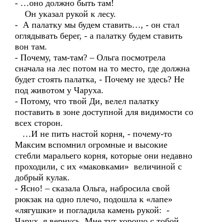
- …оно должно быть там!
Он указал рукой к лесу.
- А палатку мы будем ставить…, - он стал
оглядывать берег, - а палатку будем ставить
вон там.
- Почему, там-там? – Ольга посмотрела
сначала на лес потом на то место, где должна
будет стоять палатка, - Почему не здесь? Не
под животом у Чаруха.
- Потому, что твой Ди, велел палатку
поставить в зоне доступной для видимости со
всех сторон.
…И не пить настой корня, - почему-то
Максим вспомнил огромные и высокие
стебли маральего корня, которые они недавно
проходили, с их «маковками» величиной с
добрый кулак.
- Ясно! – сказала Ольга, набросила свой
рюкзак на одно плечо, подошла к «лапе»
«лягушки» и погладила камень рукой: -
Чарух, я вернусь. Мне тут хорошо с тобой.