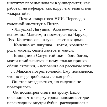
институт переименовали в университет, как
работал на кафедре, как вдруг его тема стала
«закрытой».
Потом «закрытое» НИИ. Перевод в
головной институт в Питер.
- Лягушка! Лягушка. Асявем–ими, … -
вспомнил Максим, и посмотрел на Чаруха, -
Лух. Конечно же – «лух» - святыня дома.
…Конечно же лягушка – тотем, хранитель
рода, многих семей хантов и манси.
- Помощники Сатум тий ике – бога богов,
могли приблизиться к нему, только приняв
облик лягушки, - вспомнил он рассказы отца.
… Максим потряс головой. Ему показалось,
что по воде пробежала легкая рябь.
Он стал вглядываться, но видение не
повторилось.
Он посмотрел опять на тропу. Было
очевидно, что сверху тропа напоминает две
перекладины внутри бубна, расходящиеся в