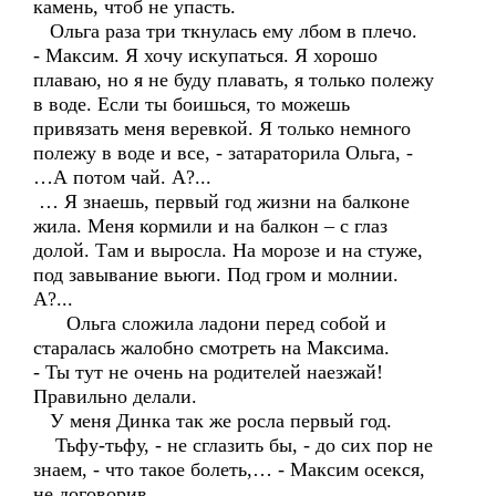
камень, чтоб не упасть.
Ольга раза три ткнулась ему лбом в плечо.
- Максим. Я хочу искупаться. Я хорошо
плаваю, но я не буду плавать, я только полежу
в воде. Если ты боишься, то можешь
привязать меня веревкой. Я только немного
полежу в воде и все, - затараторила Ольга, -
…А потом чай. А?...
… Я знаешь, первый год жизни на балконе
жила. Меня кормили и на балкон – с глаз
долой. Там и выросла. На морозе и на стуже,
под завывание вьюги. Под гром и молнии.
А?...
Ольга сложила ладони перед собой и
старалась жалобно смотреть на Максима.
- Ты тут не очень на родителей наезжай!
Правильно делали.
У меня Динка так же росла первый год.
Тьфу-тьфу, - не сглазить бы, - до сих пор не
знаем, - что такое болеть,… - Максим осекся,
не договорив.