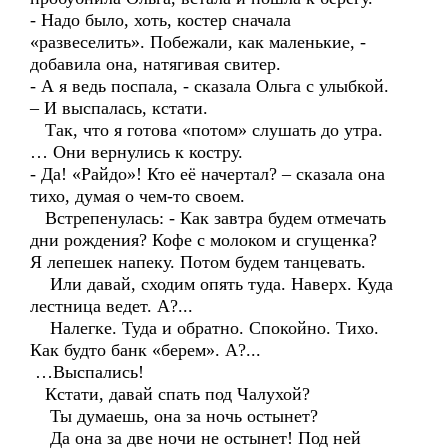
- Надо было, хоть, костер сначала
«развеселить». Побежали, как маленькие, -
добавила она, натягивая свитер.
- А я ведь поспала, - сказала Ольга с улыбкой.
– И выспалась, кстати.
Так, что я готова «потом» слушать до утра.
… Они вернулись к костру.
- Да! «Райдо»! Кто её начертал? – сказала она
тихо, думая о чем-то своем.
Встрепенулась: - Как завтра будем отмечать
дни рождения? Кофе с молоком и сгущенка?
Я лепешек напеку. Потом будем танцевать.
Или давай, сходим опять туда. Наверх. Куда
лестница ведет. А?...
Налегке. Туда и обратно. Спокойно. Тихо.
Как будто банк «берем». А?...
…Выспались!
Кстати, давай спать под Чалухой?
Ты думаешь, она за ночь остынет?
Да она за две ночи не остынет! Под ней