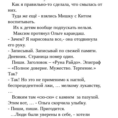
Как я правильно-то сделала, что смылась от
них.
Туда же ещё - взялись Мишку с Китом
воспитывать.
Их к детям вообще подпускать нельзя.
Максим протянул Ольге карандаш.
- Зачем? Я нарисовала все,- она отодвинула
его руку.
- Записывай. Записывай по свежей памяти.
Дневник. Страница номер один.
Пиши. Заголовок – «Руна Райдо». Эпиграф
– «Полное доверие. Мужество. Терпение.»
Так?
- Так! Но это не применимо к наглой,
беспрецедентной лжи, … мелкому лукавству,
…
Всяким там «сю-сю» с камнем за пазухой.
Этим вот, … - Ольга скорчила улыбку.
- Пиши, пиши. Пригодится.
…Люди были уверены в себе, - хотели