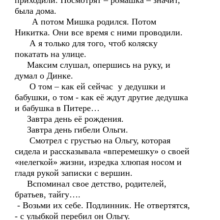
приходили. Посмотрят – ромашка – значит,
была дома.
А потом Мишка родился. Потом
Никитка. Они все время с ними проводили.
А я только для того, чтоб коляску
покатать на улице.
Максим слушал, опершись на руку, и
думал о Динке.
О том – как ей сейчас у дедушки и
бабушки, о том - как её ждут другие дедушка
и бабушка в Питере…
Завтра день её рождения.
Завтра день гибели Ольги.
Смотрел с грустью на Ольгу, которая
сидела и рассказывала «вперемешку» о своей
«нелегкой» жизни, изредка хлюпая носом и
гладя рукой записки с вершин.
Вспоминал свое детство, родителей,
братьев, тайгу….
- Возьми их себе. Подлинник. Не отвертятся,
- с улыбкой перебил он Ольгу.