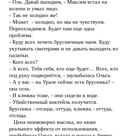
- Оль. Давай выходим, - Максим встал на
колени и умыл лицо.
- Так не холодно же!
- Может - холодно, но мы не чувствуем.
Переохладимся. Будет нам еще одна
проблема.
- Буду всех лечить брусничным чаем. Буду
укутывать свитерами и не давать выходить из
палатки.
- Кого всех?
- А всех. Тебя себя, кто еще будет… Всех, кто
под руку подвернётся, - заулыбалась Ольга.
- А у вас – на Урале сейчас есть брусника? –
она села.
- И клюква тоже, - они сидели в воде.
- Убийственный коктейль получится.
Брусника - отсюда, оттуда, клюква - оттуда,
отсюда.
Цена неимоверно высока, но ниже
реального эффекта от использования, -
пробубнила Ольга, встала и пошла к берегу.