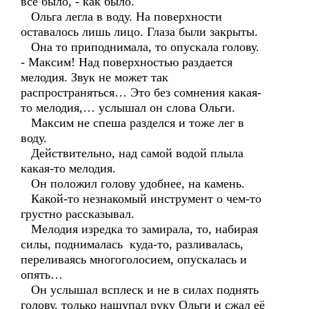
все было, - как было.
Ольга легла в воду. На поверхности
оставалось лишь лицо. Глаза были закрыты.
Она то приподнимала, то опускала голову.
- Максим! Над поверхностью раздается
мелодия. Звук не может так
распространяться… Это без сомнения какая-
то мелодия,… услышал он слова Ольги.
Максим не спеша разделся и тоже лег в
воду.
Действительно, над самой водой плыла
какая-то мелодия.
Он положил голову удобнее, на камень.
Какой-то незнакомый инструмент о чем-то
грустно рассказывал.
Мелодия изредка то замирала, то, набирая
силы, поднималась куда-то, разливалась,
переливаясь многоголосием, опускалась и
опять…
Он услышал всплеск и не в силах поднять
голову, только нащупал руку Ольги и сжал её