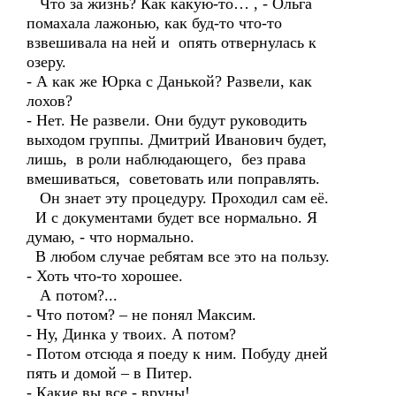
Что за жизнь? Как какую-то… , - Ольга
помахала лажонью, как буд-то что-то
взвешивала на ней и опять отвернулась к
озеру.
- А как же Юрка с Данькой? Развели, как
лохов?
- Нет. Не развели. Они будут руководить
выходом группы. Дмитрий Иванович будет,
лишь, в роли наблюдающего, без права
вмешиваться, советовать или поправлять.
Он знает эту процедуру. Проходил сам её.
И с документами будет все нормально. Я
думаю, - что нормально.
В любом случае ребятам все это на пользу.
- Хоть что-то хорошее.
А потом?...
- Что потом? – не понял Максим.
- Ну, Динка у твоих. А потом?
- Потом отсюда я поеду к ним. Побуду дней
пять и домой – в Питер.
- Какие вы все - вруны!