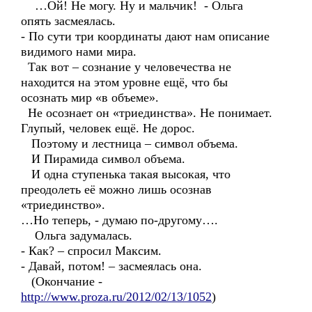
…Ой! Не могу. Ну и мальчик! - Ольга
опять засмеялась.
- По сути три координаты дают нам описание
видимого нами мира.
Так вот – сознание у человечества не
находится на этом уровне ещё, что бы
осознать мир «в объеме».
Не осознает он «триединства». Не понимает.
Глупый, человек ещё. Не дорос.
Поэтому и лестница – символ объема.
И Пирамида символ объема.
И одна ступенька такая высокая, что
преодолеть её можно лишь осознав
«триединство».
…Но теперь, - думаю по-другому….
Ольга задумалась.
- Как? – спросил Максим.
- Давай, потом! – засмеялась она.
(Окончание -
http://www.proza.ru/2012/02/13/1052
)