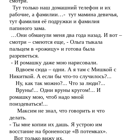
смотри.
Тут только наш домашний телефон и их
рабочие, а фамилии…- тут мамина девичья,
тут фамилия её подружки и фамилия
папиного зама.
…Они обманули меня два года назад. И вот –
смотри – смеются еще, - Ольга тыкала
пальцем в «рожицу» и готова была
разреветься.
- И ромашку даже мою нарисовали.
Вдвоем сюда – одни. А я там с Мишкой с
Никиткой. А если бы что-то случилось?...
Ну, как так можно?... Что за люди?...
Вруны!... Одни вруны кругом!... И
ромашку мою, чтоб надо мной
поиздеваться!...
Максим не знал, что говорить и что
делать.
- Ты мне копии их дашь. Я устрою им
восстание на броненосце «В потемках».
Вот только вижу их.