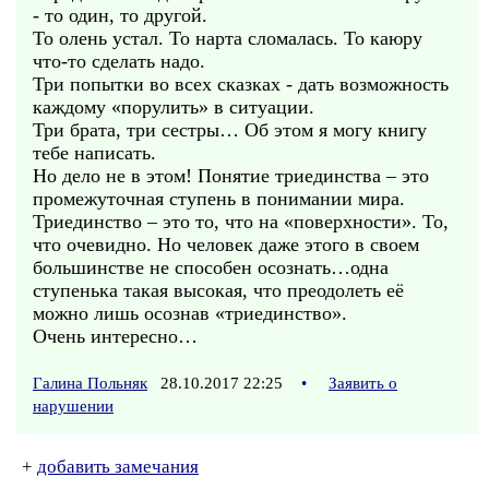
- то один, то другой.
То олень устал. То нарта сломалась. То каюру
что-то сделать надо.
Три попытки во всех сказках - дать возможность
каждому «порулить» в ситуации.
Три брата, три сестры… Об этом я могу книгу
тебе написать.
Но дело не в этом! Понятие триединства – это
промежуточная ступень в понимании мира.
Триединство – это то, что на «поверхности». То,
что очевидно. Но человек даже этого в своем
большинстве не способен осознать…одна
ступенька такая высокая, что преодолеть её
можно лишь осознав «триединство».
Очень интересно…
Галина Польняк
28.10.2017 22:25
•
Заявить о
нарушении
+
добавить замечания