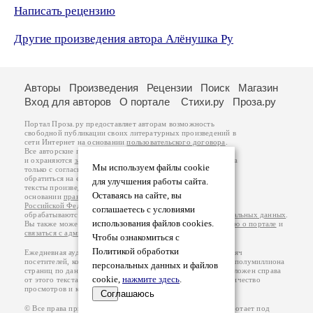
Написать рецензию
Другие произведения автора Алёнушка Ру
Авторы
Произведения
Рецензии
Поиск
Магазин
Вход для авторов
О портале
Стихи.ру
Проза.ру
Портал Проза.ру предоставляет авторам возможность
свободной публикации своих литературных произведений в
сети Интернет на основании
пользовательского договора
.
Все авторские права на произведения принадлежат авторам
и охраняются
законом
. Перепечатка произведений возможна
Мы используем файлы cookie
только с согласия его автора, к которому вы можете
обратиться на его авторской странице. Ответственность за
для улучшения работы сайта.
тексты произведений авторы несут самостоятельно на
Оставаясь на сайте, вы
основании
правил публикации
и
законодательства
Российской Федерации
. Данные пользователей
соглашаетесь с условиями
обрабатываются на основании
Политики обработки персональных данных
.
использования файлов cookies.
Вы также можете посмотреть более подробную
информацию о портале
и
связаться с администрацией
.
Чтобы ознакомиться с
Политикой обработки
Ежедневная аудитория портала Проза.ру – порядка 100 тысяч
посетителей, которые в общей сумме просматривают более полумиллиона
персональных данных и файлов
страниц по данным счетчика посещаемости, который расположен справа
cookie,
нажмите здесь
.
от этого текста. В каждой графе указано по две цифры: количество
просмотров и количество посетителей.
Соглашаюсь
© Все права принадлежат авторам, 2000-2026. Портал работает под